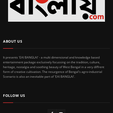
ABOUT US
It presents 'EAI BANGLAI' - a multi dimensional and knowledge based
entertainment package exclusively focussing on the tradition, culture,
heritage, nostalgia and soothing beauty of West Bengal in a very diffrent
form of creative cultivation. The resurgence of Bengal's agro-industrial
Scenario is also an inevitable part of 'EAI BANGLAI'.
FOLLOW US