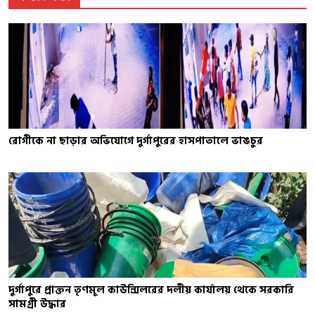
রোগীকে না ছাড়ার অভিযোগে দুর্গাপুরের হাসপাতালে ভাঙচুর
দুর্গাপুরে প্রাক্তন তৃণমূল কাউন্সিলরের দলীয় কার্যালয় থেকে সরকারি
সামগ্রী উদ্ধার