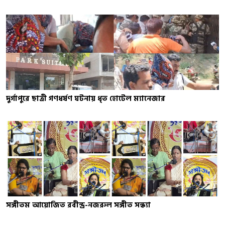
দুর্গাপুরে ছাত্রী গণধর্ষণ ঘটনায় ধৃত হোটেল ম্যানেজার
সঙ্গীতম আয়োজিত রবীন্দ্র-নজরুল সঙ্গীত সন্ধ্যা