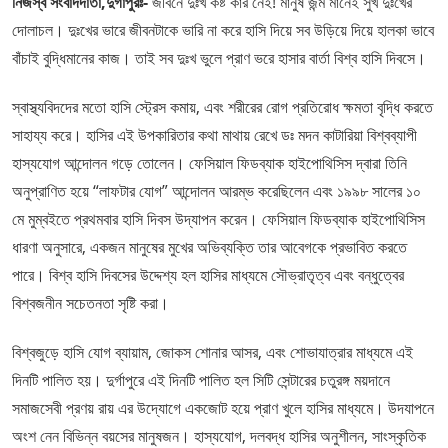
নিজস্ব সংবাদদাতা,দুর্গাপুরঃ-
জীবনে দুঃখ কষ্ট কার নেই! মানুষ জন্ম মানেই সুখ দুঃখের
দোলাচল। দুঃখের ভারে জীবনটাকে ভারি না করে হাসি দিয়ে সব উড়িয়ে দিয়ে হালকা ভাবে
বাঁচাই বুদ্ধিমানের কাজ। তাই সব দুঃখ ভুলে প্রাণ ভরে হাসার বার্তা বিশ্ব হাসি দিবসে।
স্বাস্থ্যবিদদের মতো হাসি স্ট্রেস কমায়, এবং শরীরের রোগ প্রতিরোধ ক্ষমতা বৃদ্ধি করতে
সাহায্য করে। হাসির এই উপকারিতার কথা মাথায় রেখে ডঃ মদন কাটারিয়া বিশ্বব্যাপী
হাস্যযোগ আন্দোলন গড়ে তোলেন। ফেসিয়াল ফিডব্যাক হাইপোথিসিস দ্বারা তিনি
অনুপ্রাণিত হয়ে “লাফটার যোগ” আন্দোলন আরম্ভ করেছিলেন এবং ১৯৯৮ সালের ১০
মে মুম্বইতে প্রথমবার হাসি দিবস উদ্‌যাপন করেন। ফেসিয়াল ফিডব্যাক হাইপোথিসিস
ধারণা অনুসারে, একজন মানুষের মুখের অভিব্যক্তি তার আবেগকে প্রভাবিত করতে
পারে। বিশ্ব হাসি দিবসের উদ্দেশ্য হল হাসির মাধ্যমে সৌভ্রাতৃত্ব এবং বন্ধুত্বের
বিশ্বজনীন সচেতনতা সৃষ্টি করা।
বিশ্বজুড়ে হাসি যোগ ব্যায়াম, জোকস শোনার আসর, এবং শোভাযাত্রার মাধ্যমে এই
দিনটি পালিত হয়। দুর্গাপুরে এই দিনটি পালিত হল সিটি সেন্টারের চতুরঙ্গ ময়দানে
সমাজসেবী প্রণয় রায় এর উদ্যোগে একজোট হয়ে প্রাণ খুলে হাসির মাধ্যমে। উদযাপনে
অংশ নেন বিভিন্ন বয়সের মানুষজন। হাস্যযোগ, দলবদ্ধ হাসির অনুশীলন, সাংস্কৃতিক