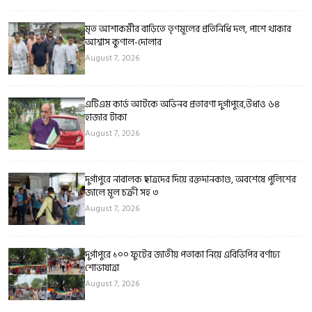
মৃত আশাকর্মীর বাড়িতে তৃণমূলের প্রতিনিধি দল, পাশে থাকার
আশ্বাস কুণাল-দোলার
August 7, 2026
এটিএম কার্ড আটকে অভিনব প্রতারণা দুর্গাপুরে,উধাও ৬৪
হাজার টাকা
August 7, 2026
দুর্গাপুরে নাবালক ছাত্রদের দিয়ে রক্তদানকাণ্ড, অবশেষে পুলিশের
জালে মূল চক্রী সহ ৩
August 7, 2026
দুর্গাপুরে ১০০ ফুটের জাতীয় পতাকা নিয়ে এবিভিপির বর্ণাঢ্য
শোভাযাত্রা
August 7, 2026