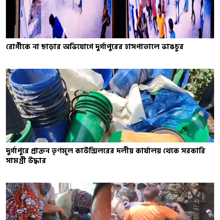
রোগীকে না ছাড়ার অভিযোগে দুর্গাপুরের হাসপাতালে ভাঙচুর
দুর্গাপুরে প্রাক্তন তৃণমূল কাউন্সিলরের দলীয় কার্যালয় থেকে সরকারি
সামগ্রী উদ্ধার