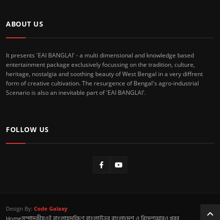
ABOUT US
It presents 'EAI BANGLAI' - a multi dimensional and knowledge based
entertainment package exclusively focussing on the tradition, culture,
heritage, nostalgia and soothing beauty of West Bengal in a very diffrent
form of creative cultivation. The resurgence of Bengal's agro-industrial
Scenario is also an inevitable part of 'EAI BANGLAI'.
FOLLOW US
Design By:
Code Galaxy
Home
সম্পাদকীয়
এই বাংলায়
দক্ষিণ বাংলা
উত্তর বাংলা
দেশ ও বিদেশ
আরও খবর