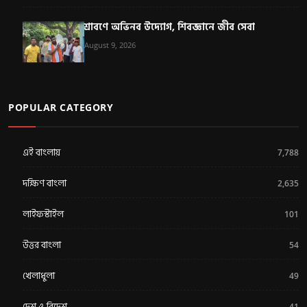
শ্রাবণে অভিনব উদ্যোগ, শিবজ্ঞানে জীব সেবা
August 9, 2026
POPULAR CATEGORY
এই বাংলায়
7,788
দক্ষিণ বাংলা
2,635
লাইফস্টাইল
101
উত্তর বাংলা
54
খেলাধুলা
49
দেশ ও বিদেশ
41