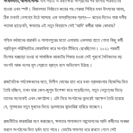
সংবাদদাতা,আসানসোলঃ-
দীর্ঘ লড়াই ও রক্তক্ষয়ী সংগ্রামের পর বাংলায় পরিবর্তনের
হাওয়া এখন স্পষ্ট। বিধানসভা নির্বাচনে জয়ের পর গেরুয়া শিবিরে যখন উৎসবের আবহ,
ঠিক তখনই নেপথ্যে উঠে আসছে এক অস্বস্তিকর প্রশ্ন— ঝড়ের দিনেও যারা দলীয়
পতাকা ছাড়েননি, ক্ষমতার এই নতুন বিন্যাসে সেই ‘আদি’ কর্মীরা আজ কোথায়?
​পশ্চিম বর্ধমানের বারাবনি ও সালানপুরের মতো এলাকায় একসময় হাতে গোনা কিছু কর্মী
প্রতিকূল পরিস্থিতির মোকাবিলা করে সংগঠন টিকিয়ে রেখেছিলেন। ২০২১ পরবর্তী
হিংসায় ঘরছাড়া হওয়া বা সামাজিক বয়কটের শিকার হওয়া সেই পুরনো সৈনিকদের বড়
অংশই আজ দলের মূল স্রোতে ব্রাত্য বলে অভিযোগ উঠছে।
রাজনৈতিক পর্যবেক্ষকদের মতে, দিলীপ ঘোষের হাত ধরে যখন গ্রামবাংলায় বিজেপির ভিত
তৈরি হচ্ছিল, তখন যারা জেল-জুলুম উপেক্ষা করে লড়েছিলেন, নতুন নেতৃত্বের ভিড়ে
তাদের অনেকেই এখন কোণঠাসা। এটা নিয়ে সংগঠনের অন্দরেই আক্ষেপ তৈরি হয়েছে
যে, সুসময়ের নতুন মুখদের ভিড়ে দুঃসময়ের কান্ডারিরা হারিয়ে যাচ্ছেন।
রাজনীতির কারবারিরা মনে করাচ্ছেন, ক্ষমতার পালাবদলে আন্দোলনের আদি কর্মীদের অবজ্ঞা
করলে সংগঠনের ভিত দুর্বল হতে পারে। ভোটের সাফল্য ধরে রাখতে গেলে সেই