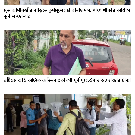
মৃত আশাকর্মীর বাড়িতে তৃণমূলের প্রতিনিধি দল, পাশে থাকার আশ্বাস
কুণাল-দোলার
এটিএম কার্ড আটকে অভিনব প্রতারণা দুর্গাপুরে,উধাও ৬৪ হাজার টাকা