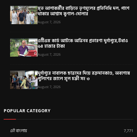
মৃত আশাকর্মীর বাড়িতে তৃণমূলের প্রতিনিধি দল, পাশে
থাকার আশ্বাস কুণাল-দোলার
August 7, 2026
এটিএম কার্ড আটকে অভিনব প্রতারণা দুর্গাপুরে,উধাও
৬৪ হাজার টাকা
August 7, 2026
দুর্গাপুরে নাবালক ছাত্রদের দিয়ে রক্তদানকাণ্ড, অবশেষে
পুলিশের জালে মূল চক্রী সহ ৩
August 7, 2026
POPULAR CATEGORY
এই বাংলায়
7,771