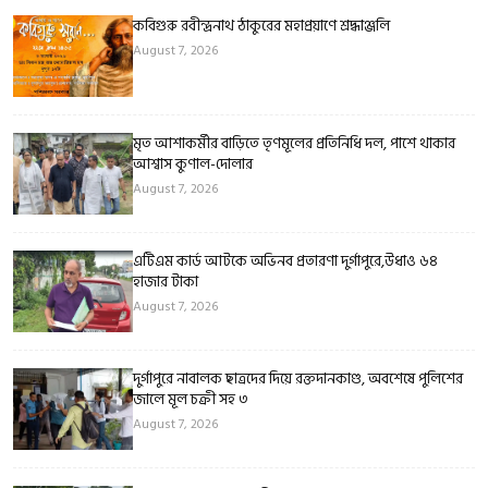
কবিগুরু রবীন্দ্রনাথ ঠাকুরের মহাপ্রয়াণে শ্রদ্ধাঞ্জলি
August 7, 2026
মৃত আশাকর্মীর বাড়িতে তৃণমূলের প্রতিনিধি দল, পাশে থাকার
আশ্বাস কুণাল-দোলার
August 7, 2026
এটিএম কার্ড আটকে অভিনব প্রতারণা দুর্গাপুরে,উধাও ৬৪
হাজার টাকা
August 7, 2026
দুর্গাপুরে নাবালক ছাত্রদের দিয়ে রক্তদানকাণ্ড, অবশেষে পুলিশের
জালে মূল চক্রী সহ ৩
August 7, 2026