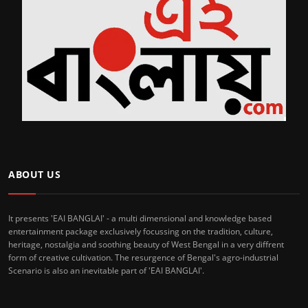
ABOUT US
It presents 'EAI BANGLAI' - a multi dimensional and knowledge based
entertainment package exclusively focussing on the tradition, culture,
heritage, nostalgia and soothing beauty of West Bengal in a very diffrent
form of creative cultivation. The resurgence of Bengal's agro-industrial
Scenario is also an inevitable part of 'EAI BANGLAI'.