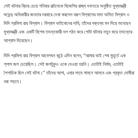
সেই ঘটনার বিচার চেয়ে শনিবার সল্টলেকে বিজেপির রাজ্য দফতরে অনুষ্ঠিত মুখ্যমন্ত্রী
শুভেন্দু অধিকারীর জনতার দরবারে দেখা করলেন বরুণ বিশ্বাসের দাদা অসিত বিশ্বাস ও
দিদি প্রমিলা রায় বিশ্বাস। বিশ্বাস ভাইবোনের দাবি, তাঁদের বক্তব্য মন দিয়ে শুনেছেন
মুখ্যমন্ত্রী এবং একটি বিশেষ তদন্তকারী দল গঠন করে গোটা ঘটনার নতুন করে তদন্তের
আশ্বাস দিয়েছেন।
দিদি প্রমিলা রায় বিশ্বাস আবেগঘন কন্ঠে এদিন বলেন, “আমার ভাই শেষ মুহূর্তে এক
গ্লাস জল চেয়েছিল। সেই জলটুকুও ওকে দেওয়া হয়নি। এতটাই নির্মম, এতটাই
পৈশাচিক ছিল সেই ঘটনা।” তাঁদের আশা, এবার সত্য সামনে আসবে এবং প্রকৃত দোষীরা
ধরা পড়বে।