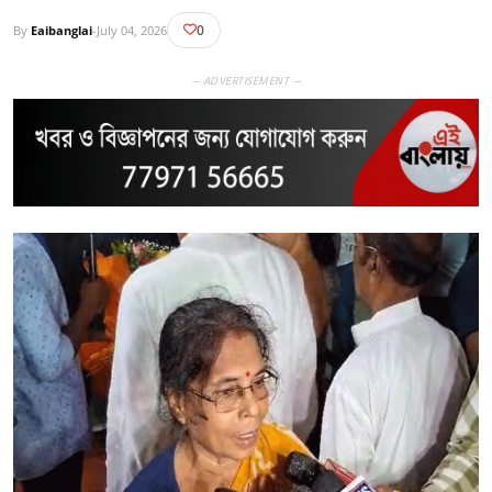
0
By
Eaibanglai
-
July 04, 2026
— ADVERTISEMENT —