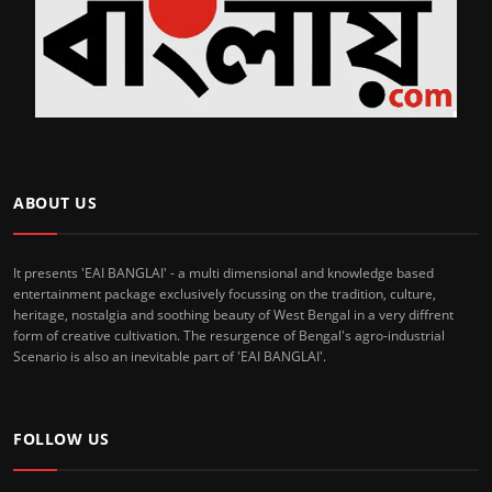
ABOUT US
It presents 'EAI BANGLAI' - a multi dimensional and knowledge based
entertainment package exclusively focussing on the tradition, culture,
heritage, nostalgia and soothing beauty of West Bengal in a very diffrent
form of creative cultivation. The resurgence of Bengal's agro-industrial
Scenario is also an inevitable part of 'EAI BANGLAI'.
FOLLOW US