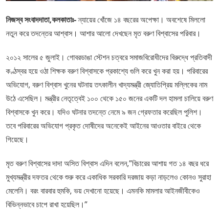
নিজস্ব সংবাদদাতা,কলকাতাঃ-
ন্যায়ের খোঁজে ১৪ বছরের অপেক্ষা। অবশেষে মিললো
নতুন করে তদন্তের আশ্বাস। আশার আলো দেখছেন মৃত বরুণ বিশ্বাসের পরিবার।
২০১২ সালের ৫ জুলাই। গোবরডাঙা স্টেশন চত্বরে সমাজবিরোধীদের বিরুদ্ধে প্রতিবাদী
কণ্ঠস্বর হয়ে ওঠা শিক্ষক বরুণ বিশ্বাসকে প্রকাশ্যে গুলি করে খুন করা হয়। পরিবারের
অভিযোগ, বরুণ বিশ্বাস খুনের ঘটনায় তৎকালীন খাদ্যমন্ত্রী জ্যোতিপ্রিয় মল্লিকের নাম
উঠে এসেছিল। মন্ত্রীর নেতৃত্বেই ১০০ থেকে ১৫০ জনের একটি দল হামলা চালিয়ে বরুণ
বিশ্বাসকে খুন করে। যদিও ঘটনার তদন্তে নেমে ৯ জন গ্রেফতার করেছিল পুলিশ।
তবে পরিবারের অভিযোগ প্রকৃত দোষীদের অনেকেই আইনের আওতার বাইরে থেকে
গিয়েছে।
মৃত বরুণ বিশ্বাসের দাদা অসিত বিশ্বাস এদিন বলেন,”বিচারের আশায় গত ১৪ বছর ধরে
মুখ্যমন্ত্রীর দফতর থেকে শুরু করে একাধিক সরকারি দরজায় কড়া নাড়লেও কোনও সুরাহা
মেলেনি। বরং বারবার হুমকি, ভয় দেখানো হয়েছে। এমনকি মামলার আইনজীবীকেও
বিভিন্নভাবে চাপে রাখা হয়েছিল।”