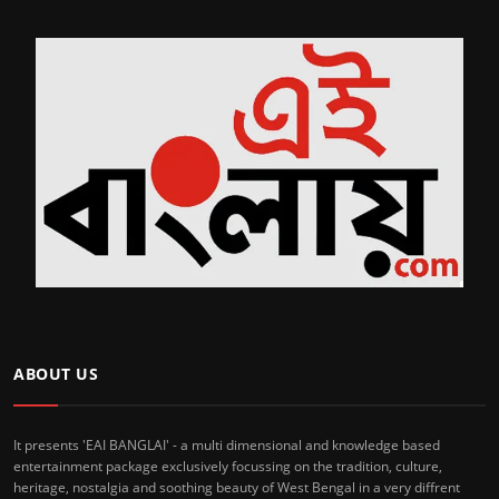
ABOUT US
It presents 'EAI BANGLAI' - a multi dimensional and knowledge based
entertainment package exclusively focussing on the tradition, culture,
heritage, nostalgia and soothing beauty of West Bengal in a very diffrent