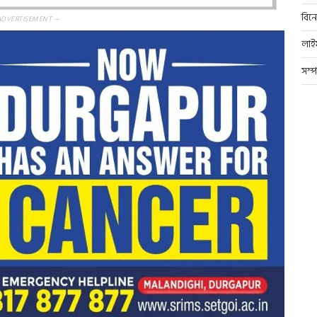
বিন
ADVERTISEMENT —
লাই
সম্