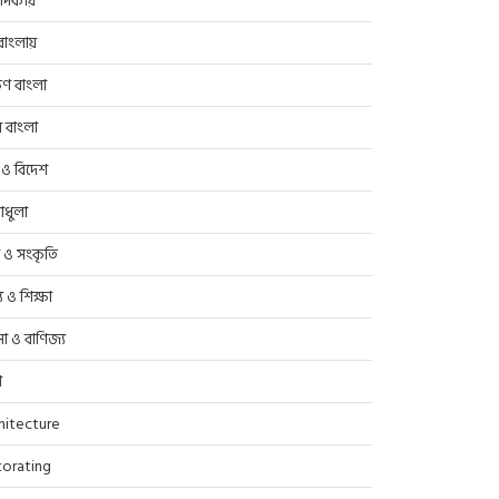
াদকীয়
াংলায়
িণ বাংলা
র বাংলা
 ও বিদেশ
াধুলা
প ও সংকৃতি
্থ্য ও শিক্ষা
সা ও বাণিজ্য
ণ
hitecture
orating