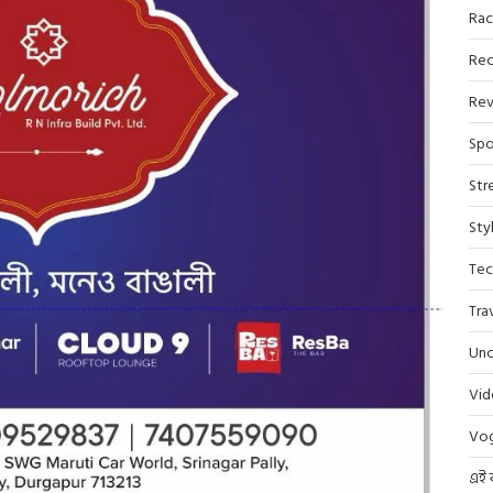
Rac
Rec
Rev
Spo
Str
Sty
Tec
Tra
Unc
Vi
Vo
এই 