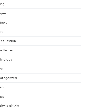
ing
ipes
iews
rt
eet Fashion
le Hunter
hnology
vel
ategorized
deo
gue
বাংলায় এপিসোড