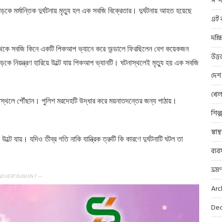
সম্প
কে মর্মান্তিক দুর্ঘটনায় মৃত্যু হল এক সবজি বিক্রেতার। দুর্ঘটনায় আহত হয়েছে
এই ব
দক্ষ
কেট থেকে সবজি কিনে একটি পিকআপ ভ্যানে করে অন্ডালে ফিরছিলেন বেশ কয়েকজন
উত্ত
কে নিয়ন্ত্রণ হারিয়ে উল্টে যায় পিকআপ ভ্যানটি। ঘটনাস্থলেই মৃত্যু হয় এক সবজি
দেশ
খেল
 ঘটনাস্থলে পৌঁছান। পুলিশ মরদেহটি উদ্ধার করে ময়নাতদন্তের জন্য পাঠায়।
শিল্
স্বাস
ং উল্টে যায়। যদিও তীব্র গতি নাকি যান্ত্রিক ত্রুটি কি কারণে দুর্ঘটনাটি ঘটল তা
ব্যব
ভ্রম
ADVERTISEMENT —
Arc
Dec