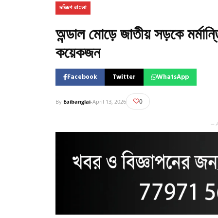
দক্ষিণ বাংলা
অন্ডাল মোড়ে জাতীয় সড়কে মর্মান
কয়েকজন
Facebook
Twitter
WhatsApp
0
By
Eaibanglai
-
April 13, 2026
— 