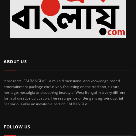
ABOUT US
It presents 'EAI BANGLAI' - a multi dimensional and knowledge based
entertainment package exclusively focussing on the tradition, culture,
heritage, nostalgia and soothing beauty of West Bengal in a very diffrent
form of creative cultivation. The resurgence of Bengal's agro-industrial
Scenario is also an inevitable part of 'EAI BANGLAI'.
FOLLOW US