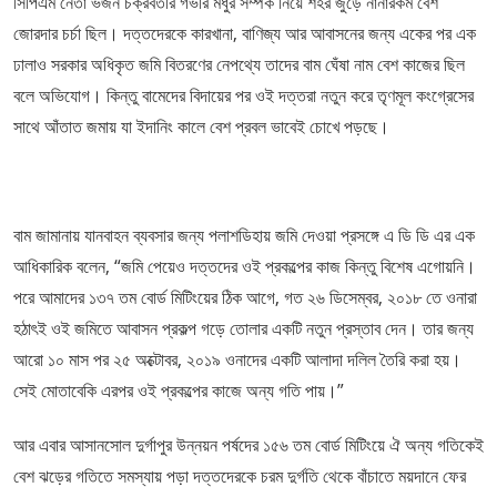
সিপিএম নেতা ভজন চক্রবর্তীর গভীর মধুর সম্পর্ক নিয়ে শহর জুড়ে নানারকম বেশ
জোরদার চর্চা ছিল। দত্তদেরকে কারখানা, বাণিজ্য আর আবাসনের জন্য একের পর এক
ঢালাও সরকার অধিকৃত জমি বিতরণের নেপথ্যে তাদের বাম ঘেঁষা নাম বেশ কাজের ছিল
বলে অভিযোগ। কিন্তু বামেদের বিদায়ের পর ওই দত্তরা নতুন করে তৃণমূল কংগ্রেসের
সাথে আঁতাত জমায় যা ইদানিং কালে বেশ প্রবল ভাবেই চোখে পড়ছে।
বাম জামানায় যানবাহন ব্যবসার জন্য পলাশডিহায় জমি দেওয়া প্রসঙ্গে এ ডি ডি এর এক
আধিকারিক বলেন, “জমি পেয়েও দত্তদের ওই প্রকল্পের কাজ কিন্তু বিশেষ এগোয়নি।
পরে আমাদের ১৩৭ তম বোর্ড মিটিংয়ের ঠিক আগে, গত ২৬ ডিসেম্বর, ২০১৮ তে ওনারা
হঠাৎই ওই জমিতে আবাসন প্রকল্প গড়ে তোলার একটি নতুন প্রস্তাব দেন। তার জন্য
আরো ১০ মাস পর ২৫ অক্টোবর, ২০১৯ ওনাদের একটি আলাদা দলিল তৈরি করা হয়।
সেই মোতাবেকি এরপর ওই প্রকল্পের কাজে অন্য গতি পায়।”
আর এবার আসানসোল দুর্গাপুর উন্নয়ন পর্ষদের ১৫৬ তম বোর্ড মিটিংয়ে ঐ অন্য গতিকেই
বেশ ঝড়ের গতিতে সমস্যায় পড়া দত্তদেরকে চরম দুর্গতি থেকে বাঁচাতে ময়দানে ফের