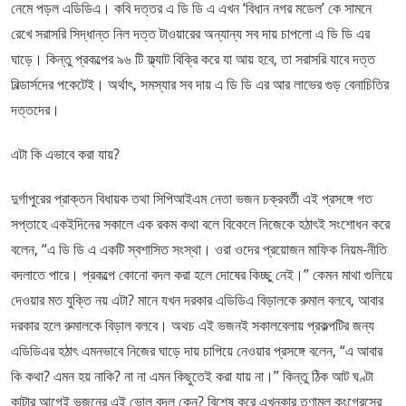
নেমে পড়ল এডিডিএ। কবি দত্তর এ ডি ডি এ এখন ‘বিধান নগর মডেল’ কে সামনে
রেখে সরাসরি সিদ্ধান্ত নিল দত্ত টাওয়ারের অন্যান্য সব দায় চাপলো এ ডি ডি এর
ঘাড়ে। কিন্তু প্রকল্পের ৯৬ টি ফ্ল্যাট বিক্রি করে যা আয় হবে, তা সরাসরি যাবে দত্ত
বিল্ডার্সদের পকেটেই। অর্থাৎ, সমস্যার সব দায় এ ডি ডি এর আর লাভের গুড় বেনাচিতির
দত্তদের।
এটা কি এভাবে করা যায়?
দুর্গাপুরের প্রাক্তন বিধায়ক তথা সিপিআইএম নেতা ভজন চক্রবর্তী এই প্রসঙ্গে গত
সপ্তাহে একইদিনের সকালে এক রকম কথা বলে বিকেলে নিজেকে হঠাৎই সংশোধন করে
বলেন, “এ ডি ডি এ একটি স্বশাসিত সংস্থা। ওরা ওদের প্রয়োজন মাফিক নিয়ম-নীতি
বদলাতে পারে। প্রকল্পে কোনো বদল করা হলে দোষের কিচ্ছু নেই।” কেমন মাথা গুলিয়ে
দেওয়ার মত যুক্তি নয় এটা? মানে যখন দরকার এডিডিএ বিড়ালকে রুমাল বলবে, আবার
দরকার হলে রুমালকে বিড়াল বলবে। অথচ এই ভজনই সকালবেলায় প্রকল্পটির জন্য
এডিডিএর হঠাৎ এমনভাবে নিজের ঘাড়ে দায় চাপিয়ে নেওয়ার প্রসঙ্গে বলেন, “এ আবার
কি কথা? এমন হয় নাকি? না না এমন কিছুতেই করা যায় না।” কিন্তু ঠিক আট ঘণ্টা
কাটার আগেই ভজনের এই ভোল বদল কেন? বিশেষ করে এখনকার তৃণামূল কংগ্রেসের