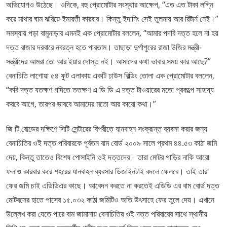
অভিযোগও উঠেছে। ওদিকে, বহু প্রোমোটার সংস্থার আক্ষেপ, “এত এত টাকা লগ্নি
করে মাথার ঘাম ঝরিয়ে ইমারতী কারবার। কিন্তু ইদানিং সেই তুলনায় আর রিটার্ন নেই।”
সমস্যায় পড়া বামুনাড়ার এমনই এক প্রোমোটার বললেন, “আমার পদবি দত্ত হলে না হয়
দত্ত রাজার দরবারে নবরত্ন হতে পারতাম। তাছাড়া দুর্গাপুরের রাজা উজির মন্ত্রী-
সন্ত্রীদের আমরা তো আর ইয়ার দোস্ত নই। আমাদের কথা ভাবার সময় কার আছে?”
বেনাচিতি লাগোয়া ৫৪ ফুট এলাকায় একটি ঢাউস বিল্ডিং তোলা এক প্রোমোটার বললেন,
“কবি দত্ত যতক্ষণ গদিতে ততক্ষণ এ ডি ডি এ দত্ত টাওয়ারের মতো প্রকল্পে সাহায্য
করবে আগে, তারপর ভাববে আমাদের মতো আর কারো কথা।”
জি টি রোডের দক্ষিণে সিটি সেন্টারের বিপরীতে যানবাহন সংক্রান্ত ব্যবসা করার জন্য
বেনাচিতির ওই দত্ত পরিবারকে পূর্বতন বাম বোর্ড ২০০৯ সালে প্রথম ৪৪.৫৩ কাঠা জমি
দেয়, কিন্তু তাতেও বিশেষ পোসাইনি ওই দত্তদের। তারা মোটর গাড়ির নাকি আরো
ফলাও কারবার করে শহরের যানবাহন ব্যবসার ডিজাইনটাই বদলে ফেলবে। তাই তারা
ফের জমি চাই এডিডিএর কাছে। আবেদন করতে না করতেই এডিডি এর বাম বোর্ড দত্ত
মোটরসের হাতে পাসের ১৫.০৩২ কাঠা জমিটিও অতি উৎসাহে ফের তুলে দেয়। এখানে
উল্লেখ করা যেতে পারে বাম জামানায় বেনাচিতির ওই দত্ত পরিবারের সাথে স্থানীয়