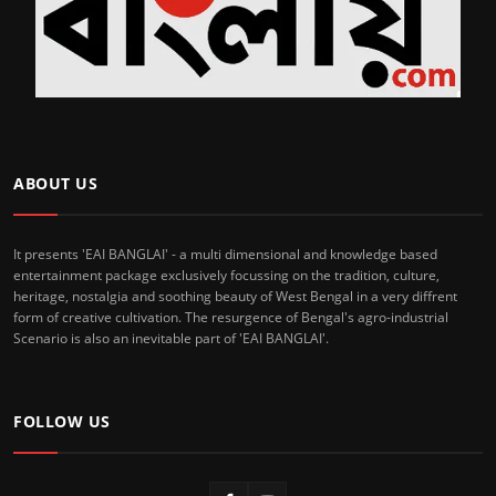
ABOUT US
It presents 'EAI BANGLAI' - a multi dimensional and knowledge based
entertainment package exclusively focussing on the tradition, culture,
heritage, nostalgia and soothing beauty of West Bengal in a very diffrent
form of creative cultivation. The resurgence of Bengal's agro-industrial
Scenario is also an inevitable part of 'EAI BANGLAI'.
FOLLOW US