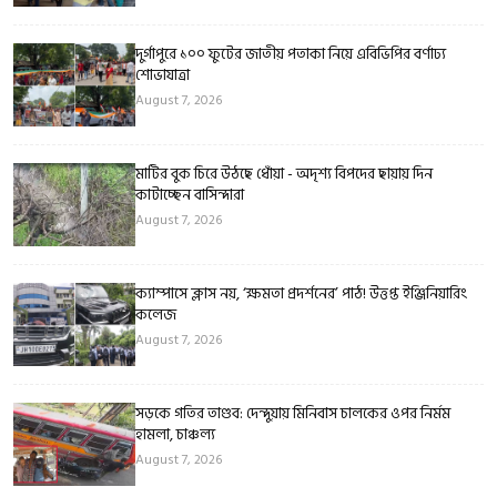
দুর্গাপুরে ১০০ ফুটের জাতীয় পতাকা নিয়ে এবিভিপির বর্ণাঢ্য
শোভাযাত্রা
August 7, 2026
মাটির বুক চিরে উঠছে ধোঁয়া - অদৃশ্য বিপদের ছায়ায় দিন
কাটাচ্ছেন বাসিন্দারা
August 7, 2026
ক্যাম্পাসে ক্লাস নয়, ‘ক্ষমতা প্রদর্শনের’ পাঠ! উত্তপ্ত ইঞ্জিনিয়ারিং
কলেজ
August 7, 2026
সড়কে গতির তাণ্ডব: দেন্দুয়ায় মিনিবাস চালকের ওপর নির্মম
হামলা, চাঞ্চল্য
August 7, 2026