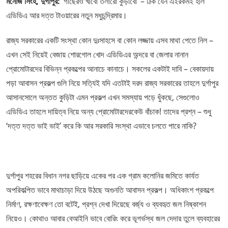
মনোজ সিংহ, দুর্গাপুর:
‘গাছেরও খাবো তলারো কুড়াবো’ – ঠিক যেন এইরকমই হাল
এডিডিএ আর দত্ত টাওয়ারের নতুন মধুচন্দ্রিমার।
রাজ্য সরকারের একটি সংস্থা কোন দুঃসাহসে বা কোন লজ্জায় এসব মাথা পেতে নিল –
এখন সেই নিয়েই বেজায় শোরগোল খোদ এডিডিএর অন্দরে বা জেলার নানান
প্রোমোটারদের বিভিন্ন প্রকল্পের আনাচে কানাচে। সকলের একটাই দাবি – বেকায়দায়
পড়া আবাসন প্রকল্প গুলি নিয়ে সত্যিই যদি এতটাই দরদ রাজ্য সরকারের তাহলে দুর্গাপুর
আসানসোলে অন্তত কুড়িটা এমন প্রকল্প এখন সমস্যায় পড়ে ধুঁকছে, সেগুলোও
এডিডিএ তাহলে দায়িত্ব নিয়ে অন্য প্রোমোটারদেরকেউ বাঁচাক! তাদের প্রশ্ন – শুধু
‘দত্ত দত্ত ভাই ভাই’ করে কি আর সরকারি সংস্থা এভাবে চলতে পারে নাকি?
দুর্গাপুর শহরের বিধান নগর ছাড়িয়ে একের পর এক গ্রাম কলোনির জমিতে কার্যত
অপরিকল্পিত ভাবে মাথাচাড়া দিয়ে উঠছে অগুনতি আবাসন প্রকল্প। অধিকাংশ প্রকল্পে
নির্মাণ, রক্ষণাবেক্ষণ তো বটেই, প্রশ্ন দেখা দিয়েছে বর্জ্য ও ব্যবহৃত জল নিষ্কাশন
নিয়েও। কোথাও আবার বেআইনি ভাবে বোরিং করে ভূগর্ভস্থ জল দেদার তুলে ব্যবহারের