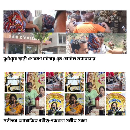
দুর্গাপুরে ছাত্রী গণধর্ষণ ঘটনায় ধৃত হোটেল ম্যানেজার
সঙ্গীতম আয়োজিত রবীন্দ্র-নজরুল সঙ্গীত সন্ধ্যা