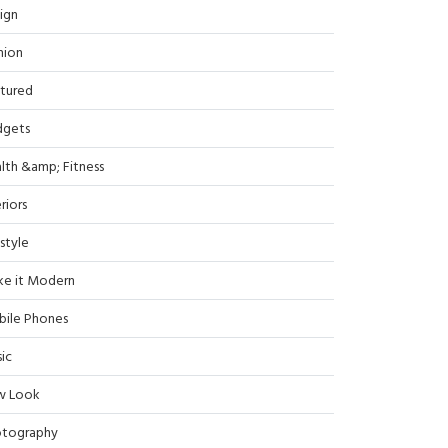
ign
hion
tured
dgets
lth &amp; Fitness
riors
estyle
e it Modern
ile Phones
ic
w Look
tography