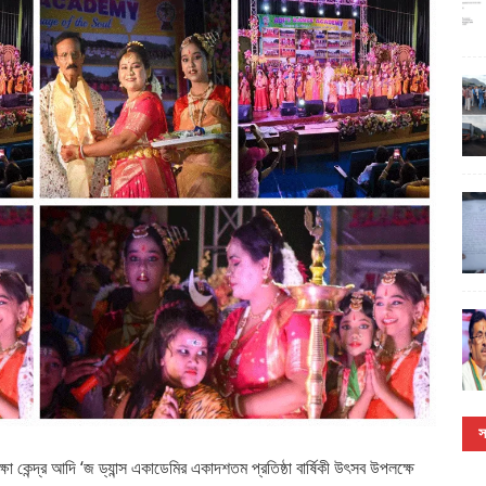
স
ক্ষা কেন্দ্র আদি ‘জ ড্যান্স একাডেমির একাদশতম প্রতিষ্ঠা বার্ষিকী উৎসব উপলক্ষে