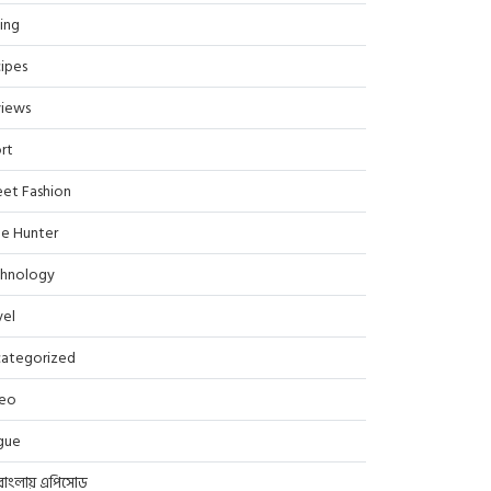
ing
ipes
iews
rt
eet Fashion
le Hunter
hnology
vel
ategorized
deo
gue
বাংলায় এপিসোড