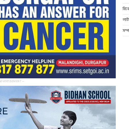
বিন
লাই
সম্
ADVERTISEMENT —