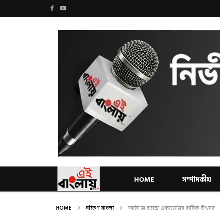
HOME
সম্পাদকীয়
HOME
দক্ষিণ বাংলা
আদি’জ ড্যান্স একাডেমির বার্ষিক উৎসব