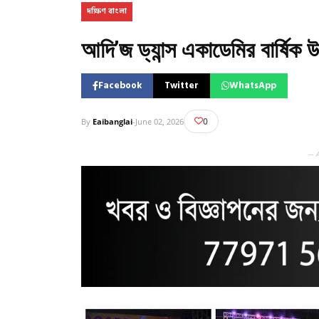
দক্ষিণ বাংলা
আদি’জ ড্যান্স একাডেমির বার্ষিক 
Facebook
Twitter
WhatsApp
0
By
Eaibanglai
-
June 02, 2026
— 