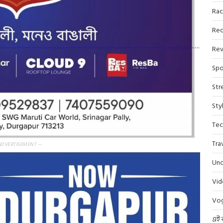
Rac
Rec
Rev
Spo
Str
Sty
Tec
Tra
ADVERTISEMENT —
Unc
Vi
Vo
এই 