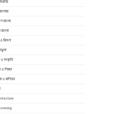
াদকীয়
াংলায়
িণ বাংলা
র বাংলা
 ও বিদেশ
াধুলা
প ও সংকৃতি
্থ্য ও শিক্ষা
সা ও বাণিজ্য
ণ
hitecture
orating