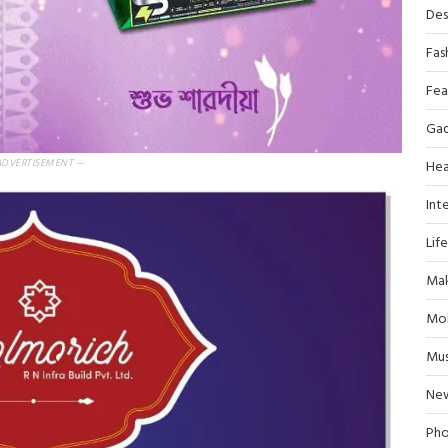
Des
Fas
Fea
Ga
ADVERTISEMENT —
Hea
Inte
Lif
Mak
Mob
Mus
Ne
Pho