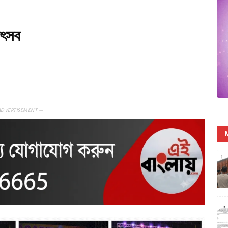
উৎসব
ADVERTISEMENT —