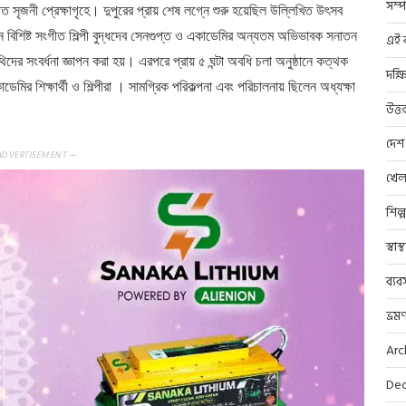
সম্প
িত সৃজনী প্রেক্ষাগৃহে। দুপুরের প্রায় শেষ লগ্নে শুরু হয়েছিল উল্লিখিত উৎসব
রেন বিশিষ্ট সংগীত শিল্পী বুদ্ধদেব সেনগুপ্ত ও একাডেমির অন্যতম অভিভাবক সনাতন
এই ব
র সংবর্ধনা জ্ঞাপন করা হয়। এরপরে প্রায় ৫ ঘন্টা অবধি চলা অনুষ্ঠানে কত্থক
দক্ষ
মির শিক্ষার্থী ও শিল্পীরা । সামগ্রিক পরিকল্পনা এবং পরিচালনায় ছিলেন অধ্যক্ষা
উত্ত
দেশ
ADVERTISEMENT —
খেল
শিল্
স্বাস
ব্যব
ভ্রম
Arc
Dec