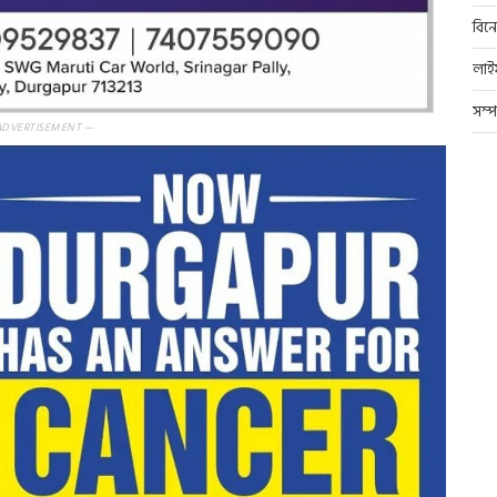
বিন
লাই
সম্
ADVERTISEMENT —