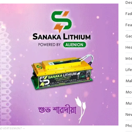
Des
Fas
Fea
Ga
Hea
Inte
Lif
Mak
Mob
Mus
Ne
Pho
ADVERTISEMENT —