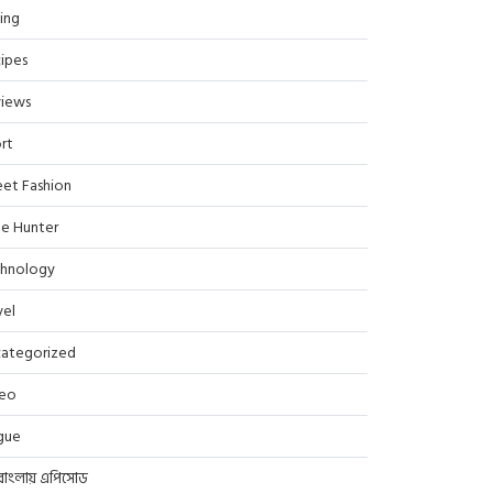
ing
ipes
iews
rt
eet Fashion
le Hunter
hnology
vel
ategorized
deo
gue
বাংলায় এপিসোড