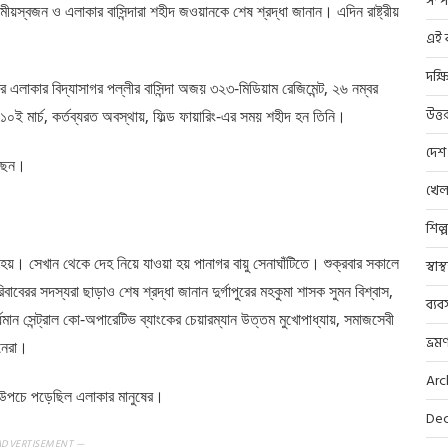
সম্প
়স্বজন ও এলাকার বাসিন্দারা শহীদ জওয়ানকে শেষ শ্রদ্ধা জানান।‌ এদিন রাষ্ট্রীয়
এই ব
দক্ষ
এলাকার বিদ্যাসাগর পল্লীর বাসিন্দা অজয় ৩২৩-মিডিয়াম রেজিমেন্ট, ২৬ নম্বর
উত্ত
১০ই মার্চ, কর্তব্যরত অবস্থায়, ফিল্ড ফায়ারিং-এর সময় শহীদ হন তিনি।
দেশ
েছেন।
খেল
শিল্
া হয়। সেখান থেকে দেহ নিয়ে যাওয়া হয় পানাগর বায়ু সেনাঘাঁটিতে। শুক্রবার সকালে
স্বাস
বেরর সদস্যরা ছাড়াও শেষ শ্রদ্ধা জানান দুর্গাপুরের মহকুমা শাসক সুমন বিশ্বাস,
ব্যব
র্ধমান সেন্ট্রাল কো-অপারেটিভ ব্যাংকের চেয়ারম্যান উত্তম মুখোপাধ্যায়, সমাজসেবী
ভ্রম
জনেরা।
Arc
 উপচে পড়েছিল এলাকার মানুষের।
Dec
ADVERTISEMENT —