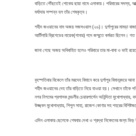
বাড়িতে পৌঁছতেই শোকেয় ছায়া নামে এলাকায়। পরিবারের সদস্য, আত্মীয
মর্যাদায় সম্পন্ন হল তাঁর শেষকৃত্য।
শহীদ জওয়ানের নাম অজয় সজসওয়াল (২৬)। দুর্গাপুরের মামড়া বাজার 
আর্টিলারি ব্রিগেডের নায়েক(গানার) পদে জম্মুতে কর্মরত ছিলেন। গত 
জানা গেছে অজয় অবিবাহিত হলেও পরিবারে তার মা-বাবা ও ভাই রয়
বৃহস্পতিবার বিকেলে তাঁর মরদেহ বিমানে করে দুর্গাপুর বিমানবন্দরে আন
শহীদ জওয়ানের দেহ তাঁর বাড়িতে নিয়ে যাওয়া হয়। সেখানে তাঁকে পরিবা
নগর নিগমের প্রশাসক মন্ডলীর চেয়ারপার্সেন অনিন্দিতা মুখোপাধ্যায়, ব
উজ্জ্বল মুখোপাধ্যায়, শিপুল সাহা, রাজেশ কোণার সহ শহরের বিশিষ্ট
এদিন এলাকার ছেলেকে শেষবার দেখা ও শ্রদ্ধা নিবেদনের জন্য ভিড়
— 