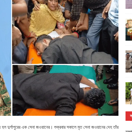
স
ৃত্যু হল দুর্গাপুরের এক সেনা জওয়ানের। শুক্রবার সকালে মৃত সেনা জওয়ানের দেহ তাঁর