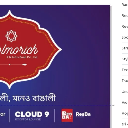
Rac
Rec
Rev
Spo
Str
Sty
Tec
Tra
Unc
Vi
Vo
এই 