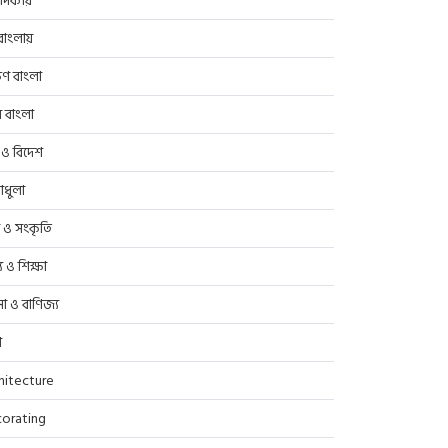
াদকীয়
াংলায়
িণ বাংলা
র বাংলা
 ও বিদেশ
াধুলা
প ও সংকৃতি
্থ্য ও শিক্ষা
সা ও বাণিজ্য
ণ
hitecture
orating