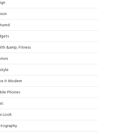
ign
hion
tured
dgets
lth &amp; Fitness
riors
estyle
e it Modern
ile Phones
ic
w Look
tography