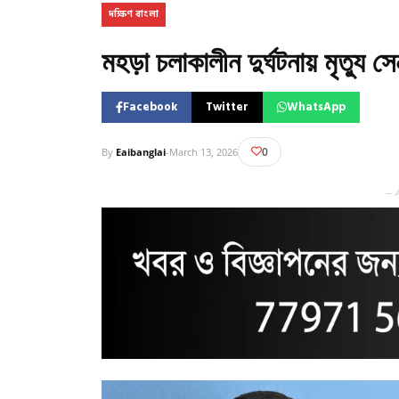
দক্ষিণ বাংলা
মহড়া চলাকালীন দুর্ঘটনায় মৃত্যু স
Facebook
Twitter
WhatsApp
0
By
Eaibanglai
-
March 13, 2026
— 