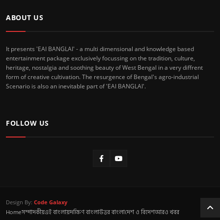
ABOUT US
It presents 'EAI BANGLAI' - a multi dimensional and knowledge based
entertainment package exclusively focussing on the tradition, culture,
heritage, nostalgia and soothing beauty of West Bengal in a very diffrent
form of creative cultivation. The resurgence of Bengal's agro-industrial
Scenario is also an inevitable part of 'EAI BANGLAI'.
FOLLOW US
Design By:
Code Galaxy
Home
সম্পাদকীয়
এই বাংলায়
দক্ষিণ বাংলা
উত্তর বাংলা
দেশ ও বিদেশ
আরও খবর