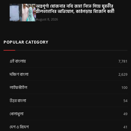
অন্নপূর্ণা যোজনার নথি জমা নিতে গিয়ে যুবতীর
শ্লীলতাহানির অভিযোগ, কাঠগড়ায় বিজেপি কর্মী
August 8, 2026
POPULAR CATEGORY
এই বাংলায়
7,781
দক্ষিণ বাংলা
2,629
লাইফস্টাইল
100
উত্তর বাংলা
54
খেলাধুলা
49
দেশ ও বিদেশ
41