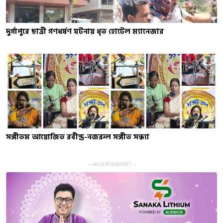
দুর্গাপুরে ছাত্রী গণধর্ষণ ঘটনায় ধৃত হোটেল ম্যানেজার
সঙ্গীতম আয়োজিত রবীন্দ্র-নজরুল সঙ্গীত সন্ধ্যা
— ADVERTISEMENT —