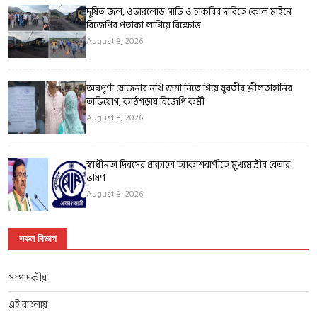
দূষিত জল, ওভারলোড গাড়ি ও চাকরির দাবিতে কোল মাইনে
বিজেপির পতাকা লাগিয়ে বিক্ষোভ
August 8, 2026
অন্নপূর্ণা যোজনার নথি জমা নিতে গিয়ে যুবতীর শ্লীলতাহানির
অভিযোগ, কাঠগড়ায় বিজেপি কর্মী
August 8, 2026
স্বাধীনতা দিবসের প্রাক্কালে আকাশবাণীতে মুখ্যমন্ত্রীর বেতার
ভাষণ
August 8, 2026
সকল বিভাগ
সম্পাদকীয়
এই বাংলায়