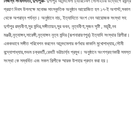
নিজস্ব সংবাদদাতা,দুর্গাপুরঃ-
দুর্গাপুর আনন্দমেলা চ্যারিটেবল সোসাইটির উদ্যোগে রবীন্দ্র
প্রয়াণ দিবস উপলক্ষে মনোজ্ঞ সাংস্কৃতিক অনুষ্ঠান আয়োজিত হল ১৭-ই অগাস্ট,সকাল
থেকে অপরাহ্ন পর্যন্ত। অনুষ্ঠানে নাচ, ইত্যাদিতে অংশ নেন আয়োজক সংস্থা সহ
দুর্গাপুর রম্যবীণা,সুর মন্দির,সঙ্গীতায়ন,সুর ভবন, নৃত্যবীণা,সৃজন সৃষ্টি , ময়ূরী,নব
মঞ্জরী,নৃত্যাঙ্গন,সারেঙ্গী,নৃত্যাঙ্গন নৃত্য মন্দির (রূপনারায়ণপুর) ইত্যাদি সংস্থার শিল্পীরা।
এককভাবে সঙ্গীত পরিবেশন করলেন আনন্দমেলার কর্ণধার কাকলি মুখোপাধ্যায়,সৌমী
বন্দ্যোপাধ্যায়,শুভম চক্রবর্তী,রেবতী ভট্টাচার্য্য প্রমুখ। অনুষ্ঠানে অংশগ্রহণকারী সমস্ত
সংস্থা কে সম্বর্ধিত এবং সকল শিল্পীকে স্মারক উপহার প্রদান করা হয়।