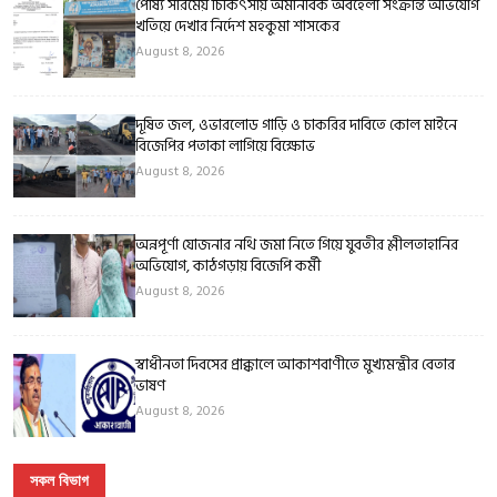
পোষ্য সারমেয় চিকিৎসায় অমানবিক অবহেলা সংক্রান্ত অভিযোগ
খতিয়ে দেখার নির্দেশ মহকুমা শাসকের
August 8, 2026
দূষিত জল, ওভারলোড গাড়ি ও চাকরির দাবিতে কোল মাইনে
বিজেপির পতাকা লাগিয়ে বিক্ষোভ
August 8, 2026
অন্নপূর্ণা যোজনার নথি জমা নিতে গিয়ে যুবতীর শ্লীলতাহানির
অভিযোগ, কাঠগড়ায় বিজেপি কর্মী
August 8, 2026
স্বাধীনতা দিবসের প্রাক্কালে আকাশবাণীতে মুখ্যমন্ত্রীর বেতার
ভাষণ
August 8, 2026
সকল বিভাগ