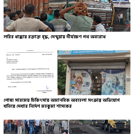
লরির ধাক্কায় রক্তাক্ত বৃদ্ধ, দেন্দুয়ায় দীর্ঘক্ষণ পথ অবরোধ
পোষ্য সারমেয় চিকিৎসায় অমানবিক অবহেলা সংক্রান্ত অভিযোগ
খতিয়ে দেখার নির্দেশ মহকুমা শাসকের