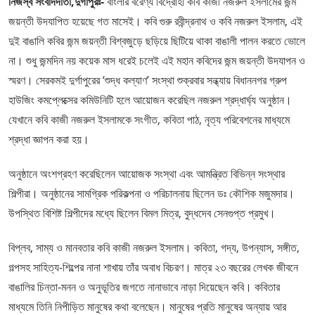
নিজস্ব সংবাদদাতা,দুর্গাপুরঃ-
বাংলার বরেণ্য বিদ্রোহী কবি কাজী নজরুল ইসলামের জন্ম
জয়ন্তী উদযাপিত হয়েছে গত মাসেই। কবি গুরু রবীন্দ্রনাথ ও কবি নজরুল ইসলাম, এই
দুই বাঙালি কবির জন্ম জয়ন্তী বিশ্বজুড়ে ছড়িয়ে ছিটিয়ে থাকা বাঙালী পালন করতে ভোলে
না। শুধু জন্মদিন নয় কয়েক মাস ধরেই চলেই এই মহান কবিদের জন্ম জয়ন্তী উদযাপন ও
স্মরণ। সেরকমই দুর্গাপুরের ‘শুদ্ধ কল্যাণ’ সংস্থা শুক্রবার সন্ধ্যায় বিধাননগর গ্রুপ
হাউজিং কমপ্লেক্সের কমিউনিটি হলে আয়োজন করেছিল নজরুল শ্রদ্ধার্ঘ্য অনুষ্ঠান।
যেখানে কবি কাজী নজরুল ইসলামকে সংগীত, কবিতা পাঠ, নৃত্য পরিবেশনের মাধ্যমে
শ্রদ্ধা জ্ঞাপন করা হয়।
অনুষ্ঠানে অংশগ্রহণ করেছিলেন আয়োজক সংস্থা এবং আমন্ত্রিত বিভিন্ন সংস্থার
শিল্পীরা। অনুষ্ঠানের সামগ্রিক পরিকল্পনা ও পরিচালনায় ছিলেন ডঃ কৌশিক মজুমদার।
উপস্থিত বিশিষ্ট শিল্পীদের মধ্যে ছিলেন বিমল মিত্র, বুদ্ধদেব সেনগুপ্ত প্রমুখ।
বিপ্লব, সাম্য ও মানবতার কবি কাজী নজরুল ইসলাম। কবিতা, গদ্য, উপন্যাস, সঙ্গীত,
গল্পসহ সাহিত্য-শিল্পের নানা শাখায় তাঁর অবাধ বিচরণ। মাত্র ২৩ বছরের লেখক জীবনে
বাঙালির চিন্তা-মনন ও অনুভূতির জগতে নানাভাবে নাড়া দিয়েছেন কবি। কবিতার
মাধ্যমে তিনি নিপীড়িত মানুষের কথা বলেছেন। মানুষের প্রতি মানুষের অন্যায় আর