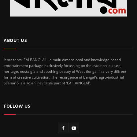
ABOUT US
It presents 'EAI BANGLAI' - a multi dimensional and knowledge based
entertainment package exclusively focussing on the tradition, culture,
heritage, nostalgia and soothing beauty of West Bengal in a very diffrent
form of creative cultivation. The resurgence of Bengal's agro-industrial
Scenario is also an inevitable part of 'EAI BANGLAI'.
FOLLOW US