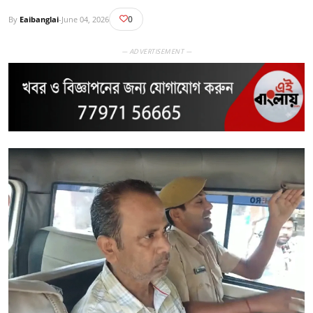
0
By
Eaibanglai
-
June 04, 2026
— ADVERTISEMENT —