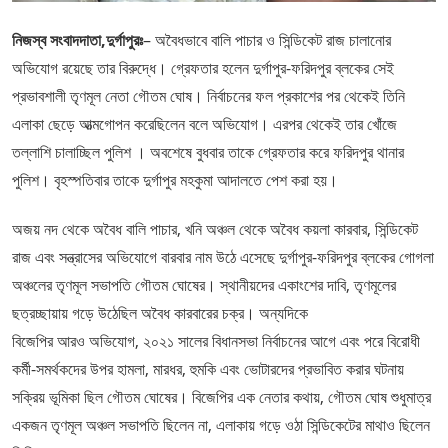
নিজস্ব সংবাদদাতা,দুর্গাপুরঃ
– অবৈধভাবে বালি পাচার ও সিন্ডিকেট রাজ চালানোর
অভিযোগ রয়েছে তার বিরুদ্ধে। গ্রেফতার হলেন দুর্গাপুর-ফরিদপুর ব্লকের সেই
প্রভাবশালী তৃণমূল নেতা গৌতম ঘোষ। নির্বাচনের ফল প্রকাশের পর থেকেই তিনি
এলাকা ছেড়ে আত্মগোপন করেছিলেন বলে অভিযোগ। এরপর থেকেই তার খোঁজে
তল্লাশি চালাচ্ছিল পুলিশ । অবশেষে বুধবার তাকে গ্রেফতার করে ফরিদপুর থানার
পুলিশ। বৃহস্পতিবার তাকে দুর্গাপুর মহকুমা আদালতে পেশ করা হয়।
অজয় নদ থেকে অবৈধ বালি পাচার, খনি অঞ্চল থেকে অবৈধ কয়লা কারবার, সিন্ডিকেট
রাজ এবং সন্ত্রাসের অভিযোগে বারবার নাম উঠে এসেছে দুর্গাপুর-ফরিদপুর ব্লকের গোগলা
অঞ্চলের তৃণমূল সভাপতি গৌতম ঘোষের। স্থানীয়দের একাংশের দাবি, তৃণমূলের
ছত্রচ্ছায়ায় গড়ে উঠেছিল অবৈধ কারবারের চক্র। অন্যদিকে
বিজেপির আরও অভিযোগ, ২০২১ সালের বিধানসভা নির্বাচনের আগে এবং পরে বিরোধী
কর্মী-সমর্থকদের উপর হামলা, মারধর, হুমকি এবং ভোটারদের প্রভাবিত করার ঘটনায়
সক্রিয় ভূমিকা ছিল গৌতম ঘোষের। বিজেপির এক নেতার কথায়, গৌতম ঘোষ শুধুমাত্র
একজন তৃণমূল অঞ্চল সভাপতি ছিলেন না, এলাকায় গড়ে ওঠা সিন্ডিকেটের মাথাও ছিলেন