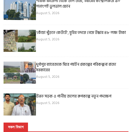
শরিকি ঝামেলা থেকে জল জমা, নবান্নের কন্ট্রোলরুমে ৯০
শতাংশই ভুলভাল ফোন
August 5, 2026
'কেঁচো খুঁড়তে কেউটে', চুরির তদন্তে নেমে উদ্ধার ৪৮ লক্ষ টাকা
August 5, 2026
দুর্গাপুর ব্যারেজকে ঘিরে পর্যটন প্রকল্পের পরিকল্পনা রাজ্য
সরকারের
August 5, 2026
উন্নত সড়ক ও পানীয় জলের রূপকল্পে নতুন পদক্ষেপ
August 5, 2026
সকল বিভাগ