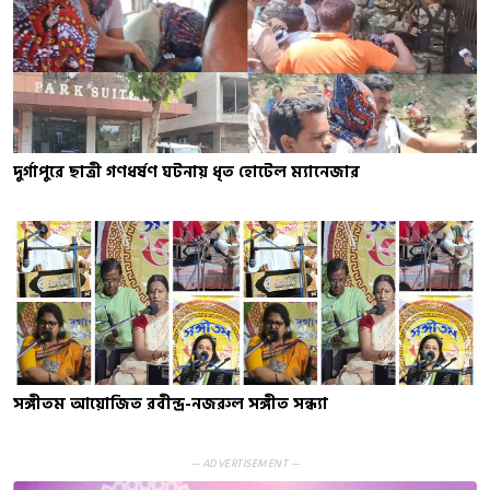
দুর্গাপুরে ছাত্রী গণধর্ষণ ঘটনায় ধৃত হোটেল ম্যানেজার
সঙ্গীতম আয়োজিত রবীন্দ্র-নজরুল সঙ্গীত সন্ধ্যা
— ADVERTISEMENT —