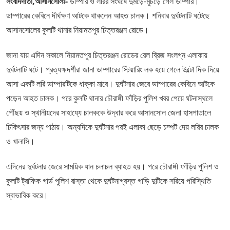
সংবাদদাতা,আসানসোলঃ-
ডাম্পার ও লরির সংঘর্ষে দুমড়ে-মুচড়ে গেল ডাম্পার।
ডাম্পারের কেবিনে দীর্ঘক্ষণ আটকে থাকলেন আহত চালক। শনিবার দুর্ঘটনাটি ঘটেছে
আসানসোলের কুলটি থানার নিয়ামতপুর চিত্তরঞ্জন রোডে।
জানা যায় এদিন সকালে নিয়ামতপুর চিত্তরঞ্জন রোডের রেল ব্রিজ সংলগ্ন এলাকায়
দুর্ঘটনাটি ঘটে। প্রত্যক্ষদর্শীরা জানা ডাম্পারের স্টিয়ারিং লক হয়ে গেলে উল্টো দিক দিয়ে
আসা একটি লরি ডাম্পারটিকে ধাক্কা মারে। দুর্ঘটনার জেরে ডাম্পারের কেবিনে আটকে
পড়েন আহত চালক। পরে কুলটি থানার চৌরাঙ্গী ফাঁড়ির পুলিশ খবর পেয়ে ঘটনাস্থলে
পৌঁছয় ও স্থানীয়দের সাহায্যে চালককে উদ্ধার করে আসানসোল জেলা হাসপাতালে
চিকিৎসার জন্য পাঠায়। অন্যদিকে দুর্ঘটনার পরই এলাকা ছেড়ে চম্পট দেয় লরির চালক
ও খালাসি।
এদিনের দুর্ঘটনার জেরে সাময়িক যান চলাচল ব্যাহত হয়। পরে চৌরাঙ্গী ফাঁড়ির পুলিশ ও
কুলটি ট্রাফিক গার্ড পুলিশ রাস্তা থেকে দুর্ঘটনাগ্রস্ত গাড়ি দুটিকে সরিয়ে পরিস্থিতি
স্বাভাবিক করে।