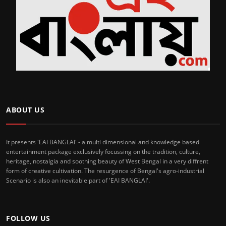
ABOUT US
It presents 'EAI BANGLAI' - a multi dimensional and knowledge based
entertainment package exclusively focussing on the tradition, culture,
heritage, nostalgia and soothing beauty of West Bengal in a very diffrent
form of creative cultivation. The resurgence of Bengal's agro-industrial
Scenario is also an inevitable part of 'EAI BANGLAI'.
FOLLOW US