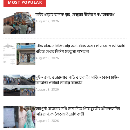
MOST POPULAR
লরির ধাক্কায় রক্তাক্ত বৃদ্ধ, দেন্দুয়ায় দীর্ঘক্ষণ পথ অবরোধ
August 8, 2026
পোষ্য সারমেয় চিকিৎসায় অমানবিক অবহেলা সংক্রান্ত অভিযোগ
খতিয়ে দেখার নির্দেশ মহকুমা শাসকের
August 8, 2026
দূষিত জল, ওভারলোড গাড়ি ও চাকরির দাবিতে কোল মাইনে
বিজেপির পতাকা লাগিয়ে বিক্ষোভ
August 8, 2026
অন্নপূর্ণা যোজনার নথি জমা নিতে গিয়ে যুবতীর শ্লীলতাহানির
অভিযোগ, কাঠগড়ায় বিজেপি কর্মী
August 8, 2026