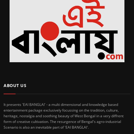
ABOUT US
It presents 'EAI BANGLAI' - a multi dimensional and knowledge based
entertainment package exclusively focussing on the tradition, culture,
heritage, nostalgia and soothing beauty of West Bengal in a very diffrent
form of creative cultivation. The resurgence of Bengal's agro-industrial
Scenario is also an inevitable part of 'EAI BANGLAI'.