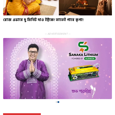
রোজ‌ এভাবে দু মিনিট দাও ইষ্টকে! তাতেই পাবে কৃপা!
— ADVERTISEMENT —