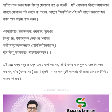
শান্তি লাভ করার জন্য বিষ্ণুর স্তোত্র পাঠ খুব জরুরি। যদি রোজকার জীবনে ব্যস্ততার
কারণে স্তোত্র পাঠ করতে না পারেন, তাহলে নিম্নলিখিত এই কটি লাইন অন্তত জপ
করুন আর আনন্দ লাভ করুন।
-শান্তাকারং ভূজঙ্গশয়নং পদ্মনাভং সুরেশম
বিশ্বাধারং গগনসদৃশম মেঘবর্ণম শুভাঙ্গম।।
লক্ষ্মীকান্তমকমলনয়নম যোগিভির্ধ্যানগম্যম্।
বন্দে বিষ্ণু ভবভয়হরং সর্বলোকৈকনাথ্ম।।
এই মন্ত্র শুদ্ধ বস্ত্র ও শুদ্ধ হৃদয়ে জপ করবেন, সাথে ভগবানকে ফুল ও জল নিবেদন
করবেন, তাঁর (ভগবানের ) চরণে তুলসী দেবেন অবশ্যই আপনার জীবনের দুঃখ কেটে গিয়ে
আনন্দ আসবে।
— ADVERTISEMENT —