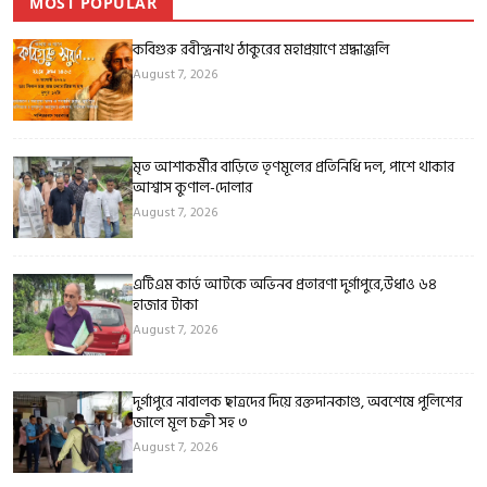
MOST POPULAR
কবিগুরু রবীন্দ্রনাথ ঠাকুরের মহাপ্রয়াণে শ্রদ্ধাঞ্জলি
August 7, 2026
মৃত আশাকর্মীর বাড়িতে তৃণমূলের প্রতিনিধি দল, পাশে থাকার
আশ্বাস কুণাল-দোলার
August 7, 2026
এটিএম কার্ড আটকে অভিনব প্রতারণা দুর্গাপুরে,উধাও ৬৪
হাজার টাকা
August 7, 2026
দুর্গাপুরে নাবালক ছাত্রদের দিয়ে রক্তদানকাণ্ড, অবশেষে পুলিশের
জালে মূল চক্রী সহ ৩
August 7, 2026