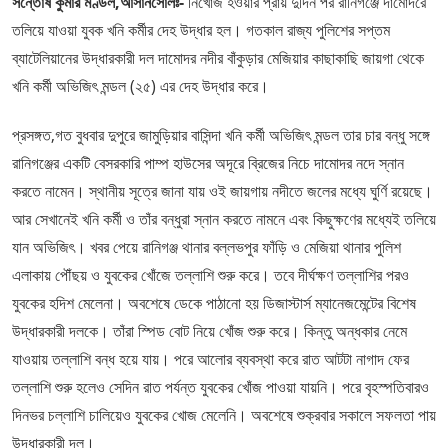
সন্তোষ কুমার মণ্ডল,আসানসোলঃ-
নিখোঁজ হওয়ার প্রায় দুদিন পর রানিগঞ্জে দামোদরে
তলিয়ে যাওয়া যুবক খনি কর্মীর দেহ উদ্ধার হল। গতকাল রাজ্য পুলিশের সপ্তম
ব্যাটেলিয়ানের উদ্ধারকারী দল দামোদর নদীর বাঁকুড়ার মেজিয়ার কাছাকাছি জায়গা থেকে
খনি কর্মী অভিজিৎ মন্ডল (২৫) এর দেহ উদ্ধার করে।
প্রসঙ্গত,গত বুধবার দুপুরে জামুড়িয়ার বাসিন্দা খনি কর্মী অভিজিৎ মন্ডল তার চার বন্ধু সঙ্গে
রানিগঞ্জের একটি বেসরকারি পাম্প হাউসের অদূরে ব্রিজের নিচে দামোদর নদে স্নান
করতে নামেন। স্থানীয় সূত্রে জানা যায় ওই জায়গায় নদীতে জলের মধ্যে ঘুর্ণি রয়েছে।
আর সেখানেই খনি কর্মী ও তাঁর বন্ধুরা স্নান করতে নামনে এবং কিছুক্ষণের মধ্যেই তলিয়ে
যান অভিজিৎ। খবর পেয়ে রানিগঞ্জ থানার বল্লভপুর ফাঁড়ি ও মেজিয়া থানার পুলিশ
এলাকায় পৌঁছয় ও যুবকের খোঁজে তল্লাশি শুরু করে। তবে দীর্ঘক্ষণ তল্লাশির পরও
যুবকের হদিশ মেলেনা। অবশেষে ডেকে পাঠানো হয় ডিজাস্টার্স ম্যানেজমেন্টের বিশেষ
উদ্ধারকারী দলকে। তাঁরা স্পিড বোট নিয়ে খোঁজ শুরু করে। কিন্তু অন্ধকার নেমে
যাওয়ায় তল্লাশি বন্ধ হয়ে যায়। পরে আলোর ব্যবস্থা করে রাত আটটা নাগাদ ফের
তল্লাশি শুরু হলেও সেদিন রাত পর্যন্ত যুবকের খোঁজ পাওয়া যায়নি। পরে বৃহস্পতিবারও
দিনভর চল্লাশি চালিয়েও যুবকের খোজ মেলেনি। অবশেষে শুক্রবার সকালে সফলতা পায়
উদ্ধারকারী দল।