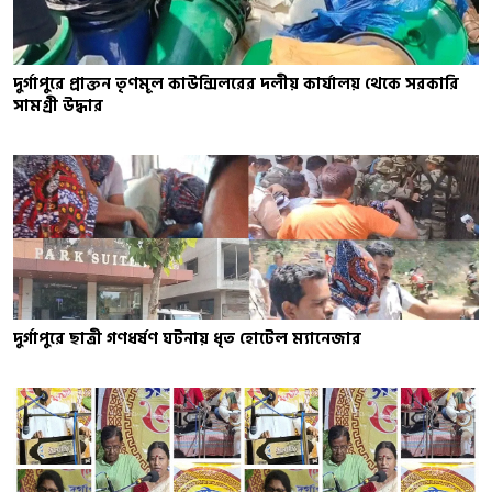
দুর্গাপুরে প্রাক্তন তৃণমূল কাউন্সিলরের দলীয় কার্যালয় থেকে সরকারি
সামগ্রী উদ্ধার
দুর্গাপুরে ছাত্রী গণধর্ষণ ঘটনায় ধৃত হোটেল ম্যানেজার