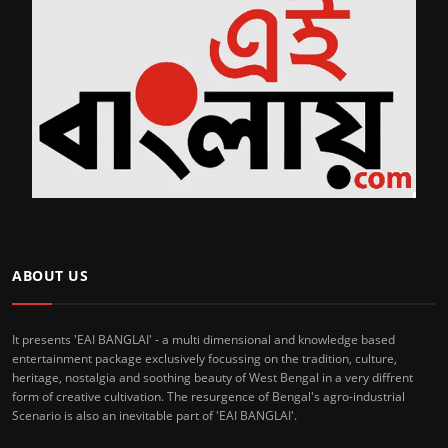
ABOUT US
It presents 'EAI BANGLAI' - a multi dimensional and knowledge based
entertainment package exclusively focussing on the tradition, culture,
heritage, nostalgia and soothing beauty of West Bengal in a very diffrent
form of creative cultivation. The resurgence of Bengal's agro-industrial
Scenario is also an inevitable part of 'EAI BANGLAI'.