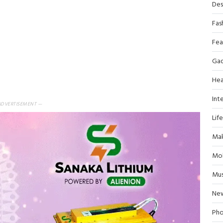
Des
Fas
Fea
Ga
Hea
Inte
ADVERTISEMENT —
Lif
Mak
Mob
Mus
Ne
Pho