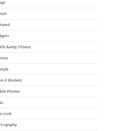
ign
hion
tured
dgets
lth &amp; Fitness
riors
estyle
e it Modern
ile Phones
ic
w Look
tography