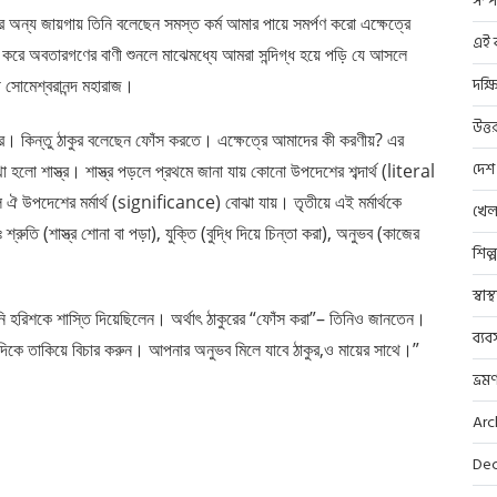
সম্প
র অন্য জায়গায় তিনি বলেছেন সমস্ত কর্ম আমার পায়ে সমর্পণ করো এক্ষেত্রে
এই ব
করে অবতারগণের বাণী শুনলে মাঝেমধ্যে আমরা সন্দিগ্ধ হয়ে পড়ি যে আসলে
দক্ষ
ী সোমেশ্বরানন্দ মহারাজ।
উত্ত
র। কিন্তু ঠাকুর বলেছেন ফোঁস করতে। এক্ষেত্রে আমাদের কী করণীয়? এর
দেশ
 হলো শাস্ত্র। শাস্ত্র পড়লে প্রথমে জানা যায় কোনো উপদেশের শব্দার্থ (literal
পদেশের মর্মার্থ (significance) বোঝা যায়। তৃতীয়ে এই মর্মার্থকে
খেল
তি (শাস্ত্র শোনা বা পড়া), যুক্তি (বুদ্ধি দিয়ে চিন্তা করা), অনুভব (কাজের
শিল্
স্বাস
িনি হরিশকে শাস্তি দিয়েছিলেন। অর্থাৎ ঠাকুরের “ফোঁস করা”– তিনিও জানতেন।
ব্যব
িকে তাকিয়ে বিচার করুন। আপনার অনুভব মিলে যাবে ঠাকুর,ও মায়ের সাথে।”
ভ্রম
Arc
Dec