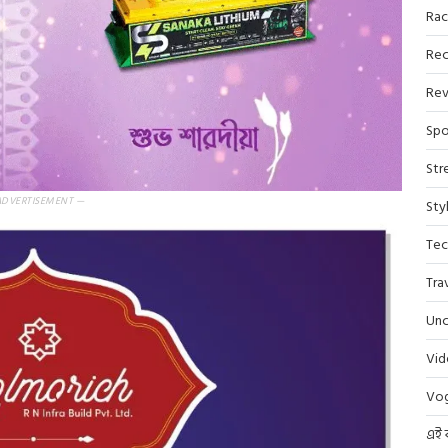
Rac
Rec
Rev
Spo
Str
ADVERTISEMENT —
Sty
Tec
Tra
Unc
Vi
Vo
এই 