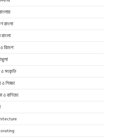
াদকীয়
াংলায়
িণ বাংলা
র বাংলা
 ও বিদেশ
াধুলা
প ও সংকৃতি
্থ্য ও শিক্ষা
সা ও বাণিজ্য
ণ
hitecture
orating