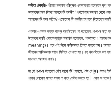
সঙ্গীতা চৌধুরীঃ-
গীতায় ভগবান শ্রীকৃষ্ণ একজায়গায় বলেছেন যুদ্ধ ক
ভক্তদের মনে দ্বিধা আসবে কী করনীয়? পরমেশ্বর ভগবান থেকে শুরু 
আমাদের কী করা উচিত? এক্ষেত্রে কী করনীয় তা বলে দিয়েছেন স্বাম
একবার একজন ভক্ত প্রশ্ন করেছিলেন, মা বলেছেন, শ-ষ-স সহ্য ক
উত্তরে স্বামী সোমেশ্বরানন্দ মহারাজ বলেছেন, “কথামৃত ও মায়ের কথা
meaning)। পরে এই নিয়ে গভীরভাবে চিন্তা করতে হয়। তাহলে ঐ উ
জীবনের অভিজ্ঞতার সাথে মিলিয়ে দেখতে হয়।এই পদ্ধতিকে বলা হয়ঃ শ্রু
মাধ্যমে আত্মস্থ করা)।
মা যে শ-ষ-স বলেছেন সেটা কাকে কী প্রসঙ্গে, এটা দেখুন। কারণ ত
খারাপ লোকের সামনে সহ্য না করে ফোঁস করতে হয়। এবার জগতের দ