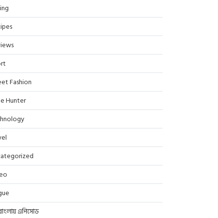
ing
ipes
iews
rt
eet Fashion
le Hunter
hnology
vel
ategorized
deo
gue
বাংলায় এপিসোড