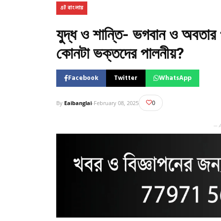
এই বাংলায়
যুদ্ধ ও শান্তি- ভগবান ও অবতার 
কোনটা ভক্তদের পালনীয়?
Facebook
Twitter
WhatsApp
0
By
Eaibanglai
-
February 08, 2025
— 