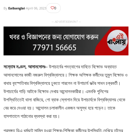
0
By
Eaibanglai
-
April 06, 2023
— ADVERTISEMENT —
সন্তোষ মণ্ডল, আসানসোলঃ
– উপাচার্যের পদত্যাগের দাবিতে বিক্ষোভ অব্যাহত
আসানসোলের কাজী নজরুল বিশ্ববিদ্যালয়ে। শিক্ষক অশিক্ষক কর্মীদের তুমুল বিক্ষোভ ও
বাধায় বৃহস্পতিবার বিশ্ববিদ্যালয়ে ঢুকতে পারলেন না উপাচার্য ডক্টর সাধন চক্রবর্তী।
উপাচার্যের গাড়ি আটকে বিক্ষোভ দেখায় আন্দোলনকারীরা। এমনকি পুলিশের
উপস্থিতিতেই থালা বাজিয়ে, গো ব্যাক স্লোগান দিয়ে উপাচার্যকে বিশ্ববিদ্যালয় থেকে
বের করে দেওয়া হয়। আন্দোলন চলাকালীন একজন অসুস্থ হয়ে পড়েন। তাকে
হাসপাতালে পাঠানোর ব্যবস্থা করা হয়।
প্রসঙ্গত ডিএ ধর্মঘটে সামিল হওয়া শিক্ষক-শিক্ষিকা কর্মীদের উপস্থিতি দেখিয়ে তাঁদের