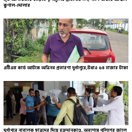
কুণাল-দোলার
এটিএম কার্ড আটকে অভিনব প্রতারণা দুর্গাপুরে,উধাও ৬৪ হাজার টাকা
দুর্গাপুরে নাবালক ছাত্রদের দিয়ে রক্তদানকাণ্ড, অবশেষে পুলিশের জালে