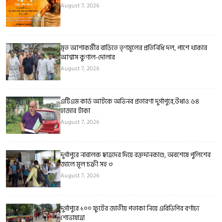
August 7, 2026
মৃত আশাকর্মীর বাড়িতে তৃণমূলের প্রতিনিধি দল, পাশে থাকার
আশ্বাস কুণাল-দোলার
August 7, 2026
এটিএম কার্ড আটকে অভিনব প্রতারণা দুর্গাপুরে,উধাও ৬৪
হাজার টাকা
August 7, 2026
দুর্গাপুরে নাবালক ছাত্রদের দিয়ে রক্তদানকাণ্ড, অবশেষে পুলিশের
জালে মূল চক্রী সহ ৩
August 7, 2026
দুর্গাপুরে ১০০ ফুটের জাতীয় পতাকা নিয়ে এবিভিপির বর্ণাঢ্য
শোভাযাত্রা