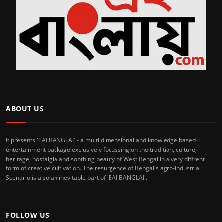
ABOUT US
It presents 'EAI BANGLAI' - a multi dimensional and knowledge based
entertainment package exclusively focussing on the tradition, culture,
heritage, nostalgia and soothing beauty of West Bengal in a very diffrent
form of creative cultivation. The resurgence of Bengal's agro-industrial
Scenario is also an inevitable part of 'EAI BANGLAI'.
FOLLOW US