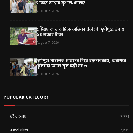
থাকার আশ্বাস কুণাল-দোলার
August 7, 2026
এটিএম কার্ড আটকে অভিনব প্রতারণা দুর্গাপুরে,উধাও
৬৪ হাজার টাকা
August 7, 2026
দুর্গাপুরে নাবালক ছাত্রদের দিয়ে রক্তদানকাণ্ড, অবশেষে
পুলিশের জালে মূল চক্রী সহ ৩
August 7, 2026
POPULAR CATEGORY
এই বাংলায়
7,771
দক্ষিণ বাংলা
2,619