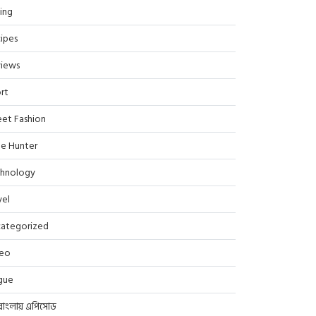
ing
ipes
iews
rt
eet Fashion
le Hunter
hnology
vel
ategorized
deo
gue
বাংলায় এপিসোড