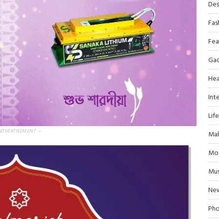
Des
Fas
Fea
Ga
Hea
Inte
Lif
ADVERTISEMENT —
Mak
Mob
Mus
Ne
Pho