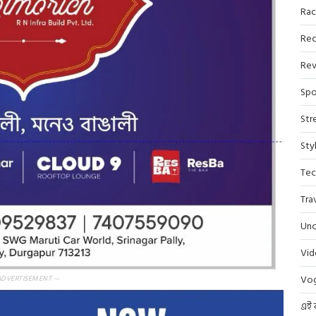
Rac
Rec
Rev
Spo
Str
Sty
Tec
Tra
Unc
Vi
Vo
ADVERTISEMENT —
এই 