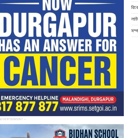
বিন
লাই
সম্
ADVERTISEMENT —