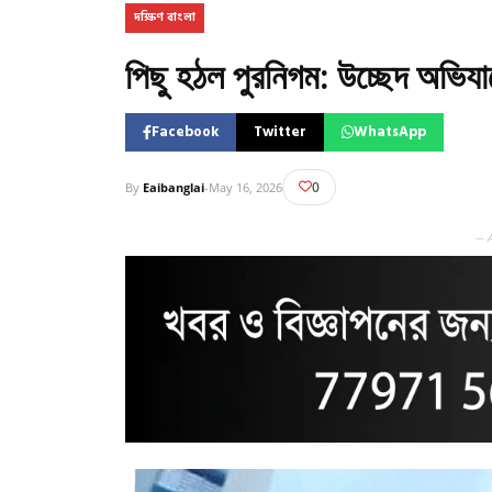
দক্ষিণ বাংলা
পিছু হঠল পুরনিগম: উচ্ছেদ অভিযা
Facebook
Twitter
WhatsApp
0
By
Eaibanglai
-
May 16, 2026
— 