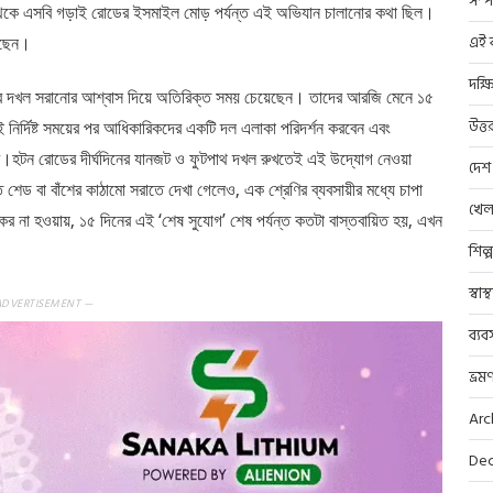
সম্প
েকে এসবি গড়াই রোডের ইসমাইল মোড় পর্যন্ত এই অভিযান চালানোর কথা ছিল।
এই ব
েখছেন।
দক্ষ
্তভাবে দখল সরানোর আশ্বাস দিয়ে অতিরিক্ত সময় চেয়েছেন। তাদের আরজি মেনে ১৫
উত্ত
 নির্দিষ্ট সময়ের পর আধিকারিকদের একটি দল এলাকা পরিদর্শন করবেন এবং
ে। ​হটন রোডের দীর্ঘদিনের যানজট ও ফুটপাথ দখল রুখতেই এই উদ্যোগ নেওয়া
দেশ
েড বা বাঁশের কাঠামো সরাতে দেখা গেলেও, এক শ্রেণির ব্যবসায়ীর মধ্যে চাপা
খেল
 না হওয়ায়, ১৫ দিনের এই ‘শেষ সুযোগ’ শেষ পর্যন্ত কতটা বাস্তবায়িত হয়, এখন
শিল্
স্বাস
ADVERTISEMENT —
ব্যব
ভ্রম
Arc
Dec