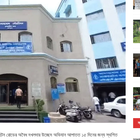
স
হটন রোডের অবৈধ দখলদার উচ্ছেদ অভিযান আপাতত ১৫ দিনের জন্য স্থগিত