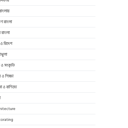
াদকীয়
াংলায়
িণ বাংলা
র বাংলা
 ও বিদেশ
াধুলা
প ও সংকৃতি
্থ্য ও শিক্ষা
সা ও বাণিজ্য
ণ
hitecture
orating