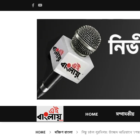
HOME
সম্পাদকীয়
HOME
দক্ষিণ বাংলা
পিছু হঠল পুরনিগম: উচ্ছেদ অভিযানে ‘শেষ স