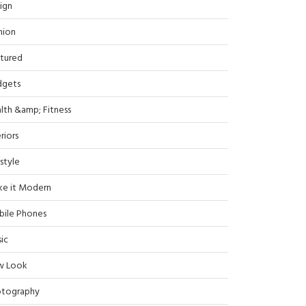
ign
hion
tured
dgets
lth &amp; Fitness
riors
estyle
e it Modern
ile Phones
ic
w Look
tography