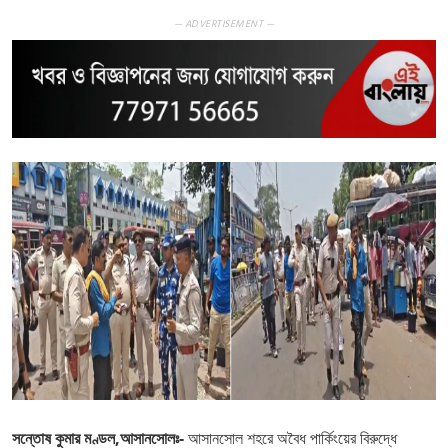
— ADVERTISEMENT —
সন্তোষ কুমার মণ্ডল,আসানসোলঃ-
আসানসোল শহরে অবৈধ পার্কিংয়ের বিরুদ্ধে