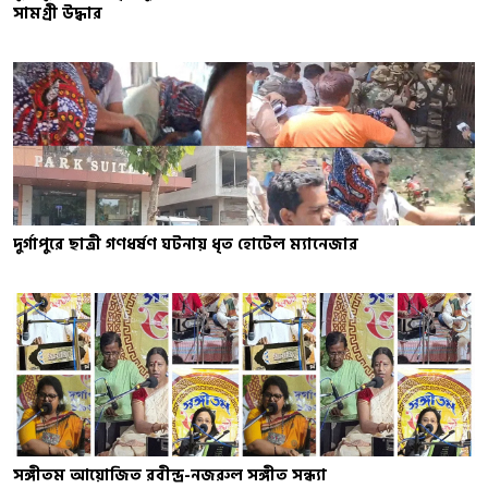
সামগ্রী উদ্ধার
দুর্গাপুরে ছাত্রী গণধর্ষণ ঘটনায় ধৃত হোটেল ম্যানেজার
সঙ্গীতম আয়োজিত রবীন্দ্র-নজরুল সঙ্গীত সন্ধ্যা