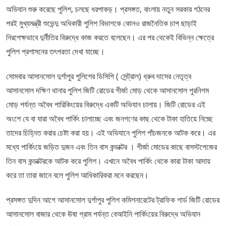
অভিযান শুরু করেছে পুলিশ, চলছে ধরপাকড়। প্রসঙ্গত, বাংলায় নতুন সরকার গঠনের
পরই মুখ্যমন্ত্রী শুভেন্দু অধিকারী পুলিশ বিভাগকে কোনও রাজনৈতিক চাপ ছাড়াই
নিরপেক্ষভাবে দুর্নীতির বিরুদ্ধে কাজ করতে বলেছেন। এর পর থেকেই বিভিন্ন ক্ষেত্রে
পুলিশ প্রশাসনের তৎপরতা দেখা যাচ্ছে।
সোমবার আসানসোল দুর্গাপুর পুলিশের ডিসিপি ( সেন্ট্রাল) ধ্রুব দাসের নেতৃত্ব
আসানসোল দক্ষিণ থানার পুলিশ জিটি রোডের গীর্জা মোড় থেকে আসানসোল পুরনিগম
মোড় পর্যন্ত অবৈধ পারিকিংয়ের বিরুদ্ধে একটি অভিযান চালায়। জিটি রোডের এই
অংশে যে বা যারা অবৈধ পার্কিং চালাচ্ছে এবং জনগণের কাছ থেকে টাকা হাতিয়ে নিচ্ছে
তাদের চিহ্নিত করার চেষ্টা করা হয়। এই অভিযানে পুলিশ পাঁচজনকে আটক করে। এর
মধ্যে পার্কিংয়ে জড়িত দুজন এবং তিন বাস কন্ডাক্টর । গীর্জা মোডের কাছে বাসস্টপেজের
তিন বাস কন্ডাক্টরকে আটক করে পুলিশ। এখানে অবৈধ পার্কিং থেকে কারা টাকা আদায়
করে তা তারা জানে বলে পুলিশ আধিকারিকরা মনে করছেন।
প্রসঙ্গত দুদিন আগে আসানসোল দুর্গাপুর পুলিশ কমিশনারেটের ট্রাফিক গার্ড জিটি রোডের
আসানসোল বাজার থেকে ঊষা গ্রাম পর্যন্ত বেআইনি পার্কিংয়ের বিরুদ্ধে অভিযান