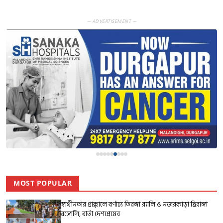
— ADVERTISEMENT —
MOST POPULAR
স্বাধীনতার প্রাক্কালে বর্ণাঢ্য তিরঙ্গা র‍্যালি ও নজরকাড়া ত্রিরাঙ্গা
রঙ্গোলি, বার্তা দেশপ্রেমের