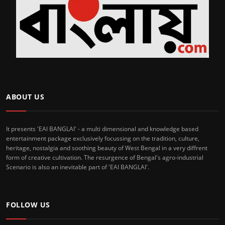
ABOUT US
It presents 'EAI BANGLAI' - a multi dimensional and knowledge based
entertainment package exclusively focussing on the tradition, culture,
heritage, nostalgia and soothing beauty of West Bengal in a very diffrent
form of creative cultivation. The resurgence of Bengal's agro-industrial
Scenario is also an inevitable part of 'EAI BANGLAI'.
FOLLOW US