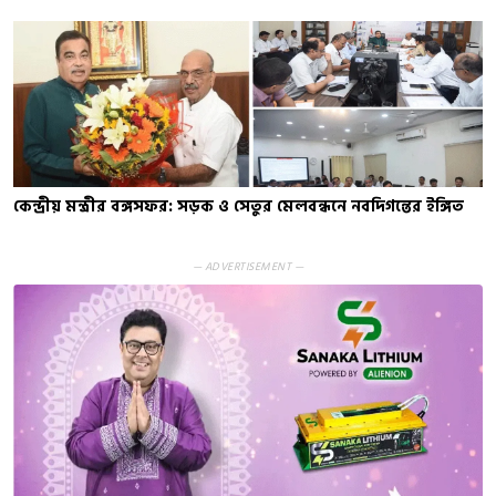
কেন্দ্রীয় মন্ত্রীর বঙ্গসফর: সড়ক ও সেতুর মেলবন্ধনে নবদিগন্তের ইঙ্গিত
— ADVERTISEMENT —