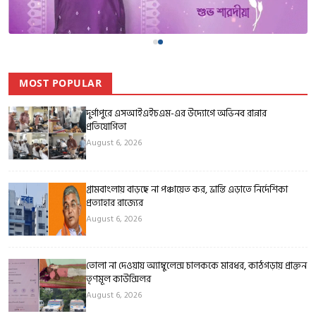
MOST POPULAR
দুর্গাপুরে এসআইএইচএম-এর উদ্যোগে অভিনব রান্নার
প্রতিযোগিতা
August 6, 2026
গ্রামবাংলায় বাড়ছে না পঞ্চায়েত কর, ভ্রান্তি এড়াতে নির্দেশিকা
প্রত্যাহার রাজ্যের
August 6, 2026
তোলা না দেওয়ায় অ্যাম্বুলেন্স চালককে মারধর, কাঠগড়ায় প্রাক্তন
তৃণমূল কাউন্সিলর
August 6, 2026