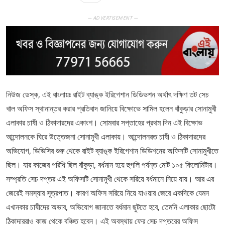
— ADVERTISEMENT —
নিউজ ডেস্ক, এই বাংলায়ঃ রাইট ব্যাঙ্ক ইরিগেশান ডিডিভশন অর্থাৎ দক্ষিণ তট সেচ
খাল অফিস স্থানান্তর করার প্রতিবাদ জানিয়ে বিক্ষোভে সামিল হলেন বাঁকুড়ার সোনামুখী
এলাকার চাষী ও ঠিকাদারদের একাংশ। সোমবার সপ্তাহের প্রথম দিন এই বিক্ষোভ
আন্দোলনকে ঘিরে উত্তেজনা সোনামুখী এলাকায়। আন্দোলনরত চাষী ও ঠিকাদারদের
অভিযোগ, ডিভিসির শুরু থেকে রাইট ব্যাঙ্ক ইরিগেশান ডিডিশনের অফিসটি সোনামুখীতে
ছিল। যার কাজের পরিধি ছিল বাঁকুড়া, বর্ধমান হয়ে হুগলি পর্যন্ত মোট ১০৫ কিলোমিটার।
সম্প্রতি সেচ দপ্তর এই অফিসটি সোনামুখী থেকে সরিয়ে বর্ধমানে নিয়ে যায়। আর এর
জেরেই সমস্যার সূত্রপাত। কারণ অফিস সরিয়ে নিয়ে যাওয়ার জেরে একদিকে যেমন
এখানকার চাষীদের অভাব, অভিযোগ জানাতে বর্ধমান ছুটতে হবে, তেমনি এলাকার ছোটো
ঠিকাদাররাও কাজ থেকে বঞ্চিত হবেন। এই অবস্থায় ফের সেচ দপ্তরের অফিস