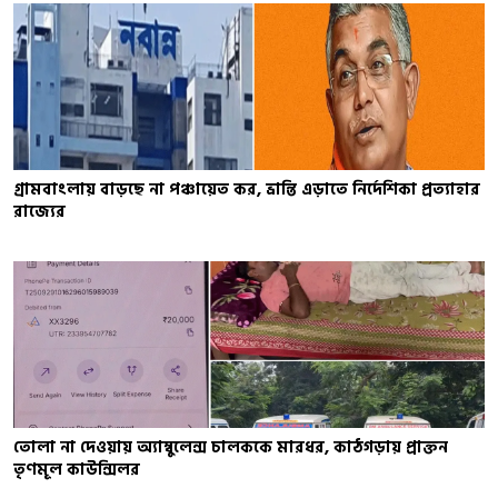
গ্রামবাংলায় বাড়ছে না পঞ্চায়েত কর, ভ্রান্তি এড়াতে নির্দেশিকা প্রত্যাহার
রাজ্যের
তোলা না দেওয়ায় অ্যাম্বুলেন্স চালককে মারধর, কাঠগড়ায় প্রাক্তন
তৃণমূল কাউন্সিলর