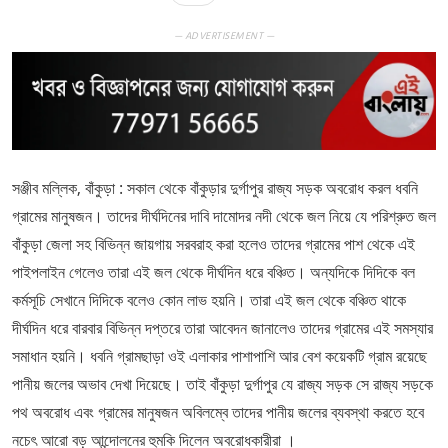
— ADVERTISEMENT —
সঞ্জীব মল্লিক, বাঁকুড়া : সকাল থেকে বাঁকুড়ার দুর্গাপুর রাজ্য সড়ক অবরোধ করল ধবনি
গ্রামের মানুষজন। তাদের দীর্ঘদিনের দাবি দামোদর নদী থেকে জল নিয়ে যে পরিশ্রুত জল
বাঁকুড়া জেলা সহ বিভিন্ন জায়গায় সরবরাহ করা হলেও তাদের গ্রামের পাশ থেকে এই
পাইপলাইন গেলেও তারা এই জল থেকে দীর্ঘদিন ধরে বঞ্চিত। অন্যদিকে দিদিকে বল
কর্মসূচি সেখানে দিদিকে বলেও কোন লাভ হয়নি। তারা এই জল থেকে বঞ্চিত থাকে
দীর্ঘদিন ধরে বারবার বিভিন্ন দপ্তরে তারা আবেদন জানালেও তাদের গ্রামের এই সমস্যার
সমাধান হয়নি। ধবনি গ্রামছাড়া ওই এলাকার পাশাপাশি আর বেশ কয়েকটি গ্রাম রয়েছে
পানীয় জলের অভাব দেখা দিয়েছে। তাই বাঁকুড়া দুর্গাপুর যে রাজ্য সড়ক সে রাজ্য সড়কে
পথ অবরোধ এবং গ্রামের মানুষজন অবিলম্বে তাদের পানীয় জলের ব্যবস্থা করতে হবে
নচেৎ আরো বড় আন্দোলনের হুমকি দিলেন অবরোধকারীরা ।