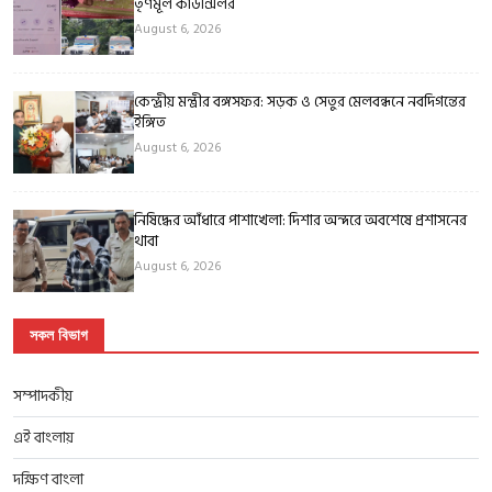
তৃণমূল কাউন্সিলর
August 6, 2026
কেন্দ্রীয় মন্ত্রীর বঙ্গসফর: সড়ক ও সেতুর মেলবন্ধনে নবদিগন্তের
ইঙ্গিত
August 6, 2026
নিষিদ্ধের আঁধারে পাশাখেলা: দিশার অন্দরে অবশেষে প্রশাসনের
থাবা
August 6, 2026
সকল বিভাগ
সম্পাদকীয়
এই বাংলায়
দক্ষিণ বাংলা