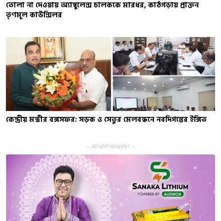
তোলা না দেওয়ায় অ্যাম্বুলেন্স চালককে মারধর, কাঠগড়ায় প্রাক্তন
তৃণমূল কাউন্সিলর
কেন্দ্রীয় মন্ত্রীর বঙ্গসফর: সড়ক ও সেতুর মেলবন্ধনে নবদিগন্তের ইঙ্গিত
— ADVERTISEMENT —