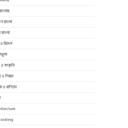
াদকীয়
াংলায়
িণ বাংলা
র বাংলা
 ও বিদেশ
াধুলা
প ও সংকৃতি
্থ্য ও শিক্ষা
সা ও বাণিজ্য
ণ
hitecture
orating