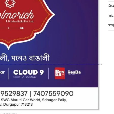
বিন
লাই
সম্
ADVERTISEMENT —