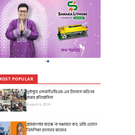
MOST POPULAR
দুর্গাপুরে এসআইএইচএম-এর উদ্যোগে অভিনব
রান্নার প্রতিযোগিতা
August 6, 2026
গ্রামবাংলায় বাড়ছে না পঞ্চায়েত কর, ভ্রান্তি এড়াতে
নির্দেশিকা প্রত্যাহার রাজ্যের