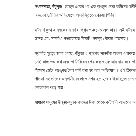
সংবাদদাতা,বাঁকুড়াঃ-
রাজ্যে একের পর এক তৃণমূল নেতা কর্মীদের দু
বিরুদ্ধে দুর্নীতির অভিযোগে অস্বস্তিতে গেরুয়া শিবির।
ঘটনা বাঁকুড়া ২ ব্লকের সানবাঁধা গ্রাম পঞ্চায়েত এলাকার। এই ঘটন
ডাঙ্গর এবং সানবাঁধা পঞ্চায়েতের বিজেপি সদস্য গৌতম পাতসার।
স্থানীয় সূত্রে জানা গেছে, বাঁকুড়া ২ ব্লকের সানবাঁধা অঞ্চল এল
সেই কাজ শুরু করা এবং তা নির্বিঘ্নে শেষ করতে দেওয়ার নাম করে তা
হিসেবে মোটা অঙ্কের টাকা দাবি করা হয় বলে অভিযোগ। ওই ঠিকাদার 
পাতসা সহ তাঁদের অনুগামীদের হাতে নগদ ২৫ হাজার টাকা তুলে দেন 
শোরগোল পড়ে যায়।
সাধারণ মানুষের উন্নয়নমূলক কাজের টাকা থেকে কাটমানি আদায়ের অভি