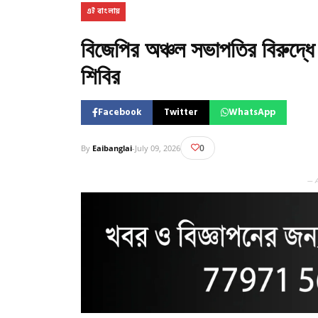
এই বাংলায়
বিজেপির অঞ্চল সভাপতির বিরুদ্ধে 
শিবির
Facebook
Twitter
WhatsApp
0
By
Eaibanglai
-
July 09, 2026
— 