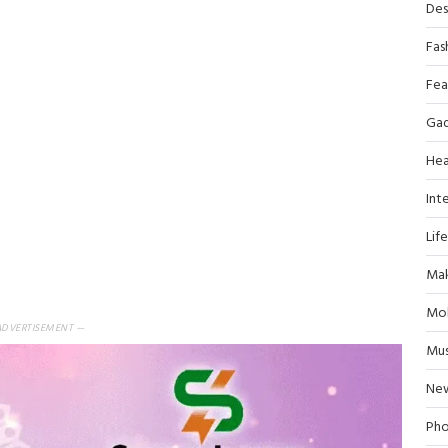
Des
Fas
Fea
Ga
Hea
Inte
Lif
Mak
Mob
ADVERTISEMENT —
Mus
Ne
Pho