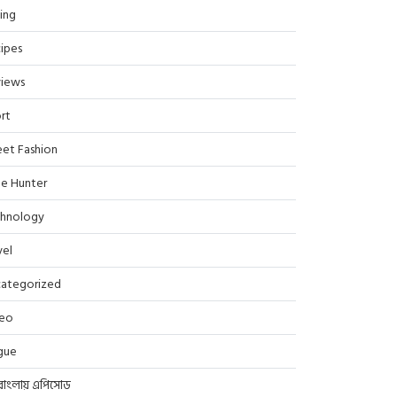
ing
ipes
iews
rt
eet Fashion
le Hunter
hnology
vel
ategorized
deo
gue
বাংলায় এপিসোড