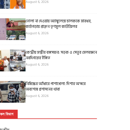
August 6, 2026
তোলা না দেওয়ায় অ্যাম্বুলেন্স চালককে মারধর,
কাঠগড়ায় প্রাক্তন তৃণমূল কাউন্সিলর
August 6, 2026
কেন্দ্রীয় মন্ত্রীর বঙ্গসফর: সড়ক ও সেতুর মেলবন্ধনে
নবদিগন্তের ইঙ্গিত
August 6, 2026
নিষিদ্ধের আঁধারে পাশাখেলা: দিশার অন্দরে
অবশেষে প্রশাসনের থাবা
August 6, 2026
কল বিভাগ