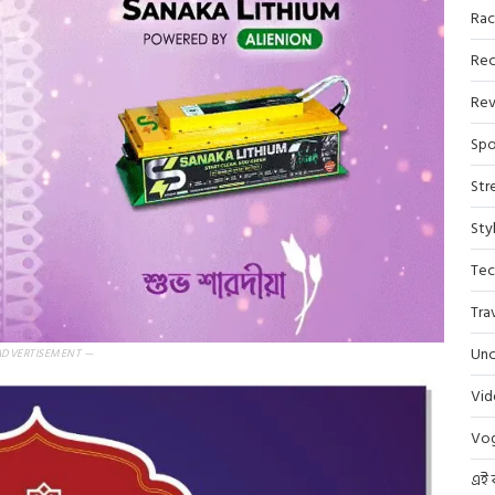
Rac
Rec
Rev
Spo
Str
Sty
Tec
Tra
Unc
ADVERTISEMENT —
Vi
Vo
এই 