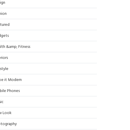
ign
hion
tured
dgets
lth &amp; Fitness
riors
estyle
e it Modern
ile Phones
ic
w Look
tography