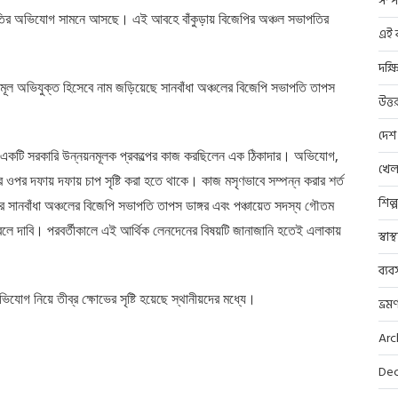
সম্প
র্নীতির অভিযোগ সামনে আসছে। এই আবহে বাঁকুড়ায় বিজেপির অঞ্চল সভাপতির
এই ব
দক্ষ
ায় মূল অভিযুক্ত হিসেবে নাম জড়িয়েছে সানবাঁধা অঞ্চলের বিজেপি সভাপতি তাপস
উত্ত
দেশ
াকায় একটি সরকারি উন্নয়নমূলক প্রকল্পের কাজ করছিলেন এক ঠিকাদার। অভিযোগ,
খেল
ঁর ওপর দফায় দফায় চাপ সৃষ্টি করা হতে থাকে। কাজ মসৃণভাবে সম্পন্ন করার শর্ত
শিল্
সানবাঁধা অঞ্চলের বিজেপি সভাপতি তাপস ডাঙ্গর এবং পঞ্চায়েত সদস্য গৌতম
বলে দাবি। পরবর্তীকালে এই আর্থিক লেনদেনের বিষয়টি জানাজানি হতেই এলাকায়
স্বাস
ব্যব
যোগ নিয়ে তীব্র ক্ষোভের সৃষ্টি হয়েছে স্থানীয়দের মধ্যে।
ভ্রম
Arc
Dec