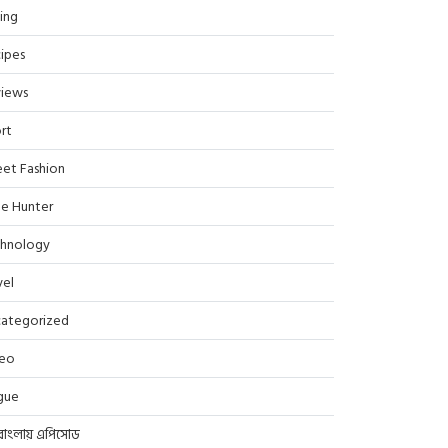
ing
ipes
iews
rt
eet Fashion
le Hunter
hnology
vel
ategorized
deo
gue
বাংলায় এপিসোড