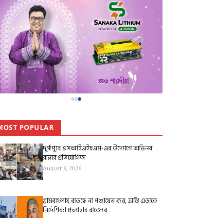
MOST POPULAR
দুর্গাপুরে এসআইএইচএম-এর উদ্যোগে অভিনব
রান্নার প্রতিযোগিতা
August 6, 2026
গ্রামবাংলায় বাড়ছে না পঞ্চায়েত কর, ভ্রান্তি এড়াতে
নির্দেশিকা প্রত্যাহার রাজ্যের