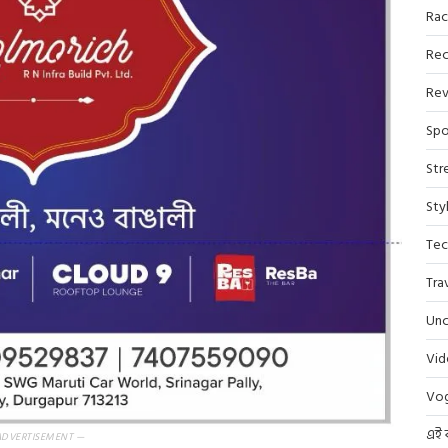
Rac
Rec
Rev
Spo
Str
Sty
Tec
Tra
Unc
Vi
Vo
এই 
ADVERTISEMENT —