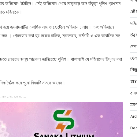
সম্প
 বার অভিযোগ উঠছিল। সেই অভিযোগ পেয়ে নড়েচড়ে বসে বাঁকুড়া পুলিশ প্রশসান
এই ব
 সাত মহিলাকে।
দক্ষ
ে ভাগ হয়ে জয়রামবাটির একাধিক লজ ও হোটেলে অভিযান চালায়। এবং অভিযানে
উত্ত
টি লজ । গ্রেফতার করা হয় লজের মালিক, ম্যনেজার, কর্মচারী ও এক আবাসিক সহ
দেশ
খেল
ফাজতে নেওয়ার জন্য আবেদন জানিয়েছে পুলিশ। পাশাপাশি যে মহিলাদের উদ্ধার করা
শিল্
স্বাস
াংবাদিক বৈঠক করে পুরো বিষয়টি সামনে আনেন।
ব্যব
ADVERTISEMENT —
ভ্রম
Arc
Dec