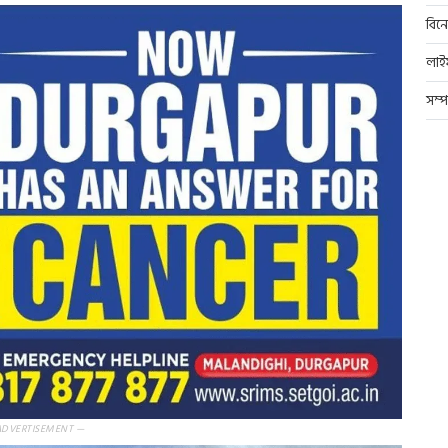
বিন
লাই
সম্
ADVERTISEMENT —