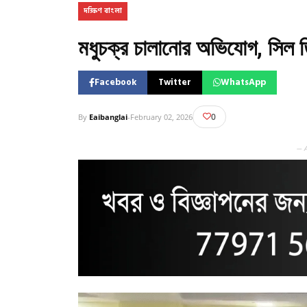
দক্ষিণ বাংলা
মধুচক্র চালানোর অভিযোগ, সিল 
Facebook
Twitter
WhatsApp
0
By
Eaibanglai
-
February 02, 2026
— 