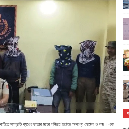
স
য়রামবাটিতে সম্প্রতি ব্যঙের ছাতার মতো গজিয়ে উঠেছে অসংখ্য হোটেল ও লজ। এবং