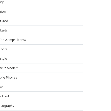
ign
hion
tured
dgets
lth &amp; Fitness
riors
estyle
e it Modern
ile Phones
ic
w Look
tography