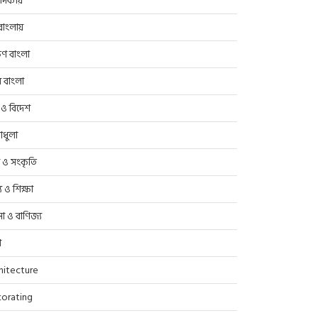
াদকীয়
াংলায়
িণ বাংলা
র বাংলা
 ও বিদেশ
াধুলা
প ও সংকৃতি
্থ্য ও শিক্ষা
সা ও বাণিজ্য
ণ
hitecture
orating