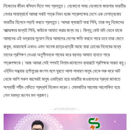
নিজেদের জীবন বলিদান দিতে সদা প্রস্তুত। যেকোনো সময় যেকোনো জায়গায় ভারতীয়
সেনার সাহায্যার্থে আমরা সবাই শত্রু নিধন যজ্ঞে শত্রুপক্ষের দেশে এক দেশাত্ববোধ
ভারতীয় হিসেবে লড়াই করতে প্রস্তুত। আমরা ক্যারাটে যারা শিখি, তারা শুধু নিজেদের
আত্মরক্ষার জন্যই শিখি, কাউকে আঘাত করার জন্য নয়। কিন্তু কেউ যদি ভেবে থাকে
আমাদের এই ভদ্রতার সুযোগ নিয়ে আমাদের দেশের ক্ষতি করতে পারে তবে তারা জেনে
রাখুক, ভারতবর্ষে এখনও এমন অনেক ছাত্র-ছাত্রী আছে যারা চোখের নিমেষের মধ্যে
তাদের প্রশিক্ষণ দেওয়া অনুশীলনকে পাথেয় করে বড়সড় আঘাত হানতে পারে
শত্রুপক্ষকে। আজ আমরা সেই শপথই নিলাম-জানালেন ক্যারাটে প্রশিক্ষক সারদা বাবু।
এইদিন সন্ধ্যায় দুর্গাপুরের জংশন মলে ঘুরতে আসা সাধারণ মানুষ থেকে শুরু করে আট
থেকে আশি সকল বয়সেরই মানুষ একত্রিত হয়ে ভারতীয় জওয়ানদের শ্রদ্ধা জানাতে
অস্থায়ী শহীদ বেদিতে শ্রদ্ধার্ঘ নিবেদন করেন। মোমবাতির আলোয় আলোকিত হয়ে
গেল সমস্ত জংশন মল প্রাঙ্গণ।
— ADVERTISEMENT —