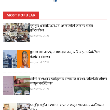
MOST POPULAR
দুর্গাপুরে এসআইএইচএম-এর উদ্যোগে অভিনব রান্নার
প্রতিযোগিতা
August 6, 2026
গ্রামবাংলায় বাড়ছে না পঞ্চায়েত কর, ভ্রান্তি এড়াতে নির্দেশিকা
প্রত্যাহার রাজ্যের
August 6, 2026
তোলা না দেওয়ায় অ্যাম্বুলেন্স চালককে মারধর, কাঠগড়ায় প্রাক্তন
তৃণমূল কাউন্সিলর
August 6, 2026
কেন্দ্রীয় মন্ত্রীর বঙ্গসফর: সড়ক ও সেতুর মেলবন্ধনে নবদিগন্তের
ইঙ্গিত