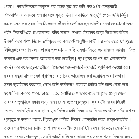
গেছে। প্রাথমিকভাবে অনুমান করা হচ্ছে মৃত দুই জঙ্গি গত ১৪ই ফেব্রুয়ারি
সিআরপিএফ কনভয়ে হামলার সঙ্গে যুক্ত ছিল। একদিকে মাতৃভূমি থেকে জঙ্গি নির্মূল
করতে যখন প্রত্যেক দিন নিজেদের জীবন উৎসর্গ করছেন ভারতীয় সেনা জওয়ানরা তখন
শহীদ সিআরপিএফ জওয়ানদের বেদির সামনে দেশকে বাঁচানোর জন্য নিজেদের জীবন
উৎসর্গ করার শপথ নিলেন দুর্গাপুরের বহু ক্যারাটে অনুশীলনকারী। রবিবার রাতে দুর্গাপুরের
সিটিসেন্টারে জংশন মল এলাকায় পুলওয়ামায় জঙ্গি হামলায় নিহত জওয়ানদের আত্মার শান্তি
কামনায় এক স্মরণসভার আয়োজন করা হয়েছিল। দুর্গাপুরের জংশন মল এলাকাতেই
বহুদিন ধরে বহু ছাত্র-ছাত্রীকে নিজেদের আত্ম-রক্ষার্থে ক্যারাটে প্রশিক্ষণ দেওয়া হয়।
রবিবার সন্ধ্যা নাগাদ সেই প্রশিক্ষণের শেষেই আয়োজন করা হয়েছিল স্মরণ সভার।
ছাত্র-ছাত্রীদের বক্তব্য, দেশে জঙ্গি কার্যকলাপ চালাতে জঙ্গিরা যদি মানব বোমা হয়ে
হত্যালীলা চালাতে পারে, তাহলে ১৩০ কোটির দেশ ভারতবর্ষের মানুষের মধ্যে থেকে
তারাও মাতৃভূমিকে রক্ষার জন্য মানব বোমা হতে প্রস্তুত। ক্যারাটের মধ্যে দিয়েই
দেশের সেনাবাহিনীর সঙ্গে হাতে হাত মিলিয়ে জঙ্গি নিধন যজ্ঞে নিজেদের জীবন বাজি রাখতে
প্রস্তুত জগন্নাথ গড়াই, প্রিয়াঙ্কা পালিত, নিতাই গোস্বামীর মতো ছাত্র-ছাত্রীরা।
তাদের প্রশিক্ষকের কথায়, দেশ রক্ষায় ভারতীয় সেনাবাহিনী যেমন শত্রুদের মোকাবিলা
করতে সবসময় প্রস্তুত, তেমনি ভারতীয় হিসেবে আমরা প্রত্যেকে শত্রু নিধনের জন্য