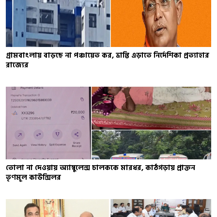
গ্রামবাংলায় বাড়ছে না পঞ্চায়েত কর, ভ্রান্তি এড়াতে নির্দেশিকা প্রত্যাহার
রাজ্যের
তোলা না দেওয়ায় অ্যাম্বুলেন্স চালককে মারধর, কাঠগড়ায় প্রাক্তন
তৃণমূল কাউন্সিলর