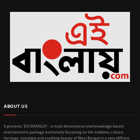
ABOUT US
It presents 'EAI BANGLAI' - a multi dimensional and knowledge based
entertainment package exclusively focussing on the tradition, culture,
heritage, nostalgia and soothing beauty of West Bengal in a very diffrent