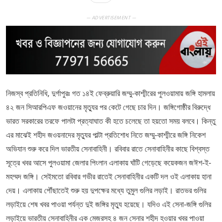
— ADVERTISEMENT —
নিজস্ব প্রতিনিধি, দুর্গাপুরঃ গত ১৪ই ফেব্রুয়ারি জম্মু-কাশ্মীরের পুলওয়ামায় জঙ্গি হামলায়
৪২ জন সিআরপিএফ জওয়ানের মৃত্যুর পর কেটে গেছে চার দিন। জঙ্গিগোষ্ঠীর বিরুদ্ধে
ভারত সরকারের তরফে পালটা প্রত্যাঘাত কী হতে চলেছে তা হয়তো সময় বলবে। কিন্তু
এর মাঝেই শহীদ জওয়নাদের মৃত্যুর পাল্টা প্রতিশোধ নিতে জম্মু-কাশ্মীরে জঙ্গি নিকেশ
অভিযান শুরু করে দিল ভারতীয় সেনাবাহিনী। রবিবার রাতে সেনাবাহিনীর কাছে বিশ্বস্ত
সূত্রে খবর আসে পুলওয়ামা জেলার পিংলান এলাকায় ঘাঁটি গেড়েছে কয়েকজন জঈশ-ই-
মহম্মদ জঙ্গি। সেইমতো রবিবার গভীর রাতেই সেনাবাহিনীর একটি দল ওই এলাকায় হানা
দেয়। এলাকায় পৌঁছাতেই শুরু হয় দুপক্ষের মধ্যে তুমুল গুলির লড়াই। রাতভর গুলির
লড়াইয়ে শেষ খবর পাওয়া পর্যন্ত দুই জঙ্গির মৃত্যু হয়েছে। যদিও এই সেনা-জঙ্গি গুলির
লড়াইয়ে ভারতীয় সেনাবাহিনীর এক মেজরসহ ৪ জন সেনার শহীদ হওয়ার খবর পাওয়া