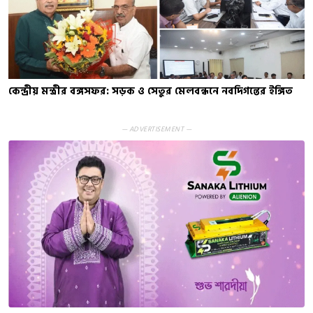
কেন্দ্রীয় মন্ত্রীর বঙ্গসফর: সড়ক ও সেতুর মেলবন্ধনে নবদিগন্তের ইঙ্গিত
— ADVERTISEMENT —