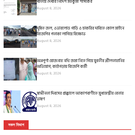
খতিয়ে দেখার নির্দেশ মহকুমা শাসকের
August 8, 2026
দূষিত জল, ওভারলোড গাড়ি ও চাকরির দাবিতে কোল মাইনে
বিজেপির পতাকা লাগিয়ে বিক্ষোভ
August 8, 2026
অন্নপূর্ণা যোজনার নথি জমা নিতে গিয়ে যুবতীর শ্লীলতাহানির
অভিযোগ, কাঠগড়ায় বিজেপি কর্মী
August 8, 2026
স্বাধীনতা দিবসের প্রাক্কালে আকাশবাণীতে মুখ্যমন্ত্রীর বেতার
ভাষণ
August 8, 2026
সকল বিভাগ