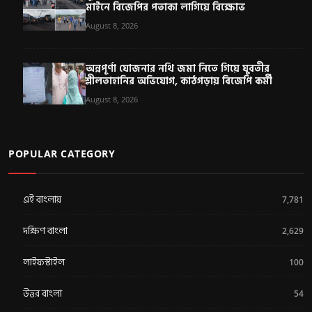
মাইনে বিজেপির পতাকা লাগিয়ে বিক্ষোভ
August 8, 2026
অন্নপূর্ণা যোজনার নথি জমা নিতে গিয়ে যুবতীর
শ্লীলতাহানির অভিযোগ, কাঠগড়ায় বিজেপি কর্মী
August 8, 2026
POPULAR CATEGORY
এই বাংলায়
7,781
দক্ষিণ বাংলা
2,629
লাইফস্টাইল
100
উত্তর বাংলা
54