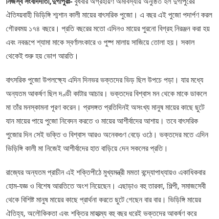
নিজস্ব সংবাদদাতা,দুর্গাপুরঃ-
বুধবার অগ্রহায়ণ অমাবস্যায় অনুষ্ঠিত হল দুর্গাপুরের
ঐতিহ্য়বাহী ভিড়িঙ্গি শ্মশান কালী মায়ের বাৎসরিক পুজো। এ বছর এই পুজো পদার্পণ করল
গৌরবময় ১৭৪ বছরে। প্রতি বছরের মতো এদিনও মায়ের পুরনো বিগ্রহ নিরঞ্জন করা হয়
এবং নবরূপে শ্যামা মাকে স্বর্ণালংকারে ও পুষ্প মালায় সাজিয়ে তোলা হয়। সকাল
থেকেই শুরু হয় ভোগ আরতি।
বাৎসরিক পুজো উপলক্ষ্যে এদিন দিনভর ভক্তদের ভিড় ছিল উপচে পড়া। যার মধ্যে
অন্যতম আকর্ষণ ছিল দণ্ডী কাটার আচার। ভক্তদের বিশ্বাস মন থেকে মাকে ডাকলে
মা তাঁর মনস্কামনা পূরণ করেন। প্রসঙ্গত প্রতিদিনই অসংখ্য মানুষ মায়ের কাছে ছুটে
যান মায়ের পায়ে পুজো নিবেদন করতে ও মায়ের আশীর্বাদের আশায়। তবে বাৎসরিক
পুজোর দিন সেই ভক্তি ও বিশ্বাস আরও অনেকগুণ বেড়ে ওঠে। ভক্তদের মতে এদিন
ভিড়িঙ্গি কালী মা নিজেই আশীর্বাদের হাত বাড়িয়ে দেন সকলের প্রতি।
রাজ্যের অন্যতম প্রাচীন এই শক্তিপীঠে মুখ্যমন্ত্রী মমতা বন্দ্যোপাধ্যায়ও একাধিকবার
হোম-যজ্ঞ ও বিশেষ আরতিতে অংশ নিয়েছেন। এছাড়াও বহু তারকা, শিল্পী, সমাজসেবী
থেকে বিশিষ্ট মানুষ মায়ের কাছে প্রার্থনা করতে ছুটে গেছেন বার বার। ভিড়িঙ্গি মায়ের
ঐতিহ্য, অলৌকিকতা এবং শক্তির মাহাত্ম্য বহু বছর ধরেই ভক্তদের আকর্ষণ করে