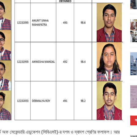
স
োর্ড অফ সেকেন্ডারি এডুকেশন (সিবিএসই)-র দশম ও দ্বাদশ শ্রেণির ফলাফল। আর