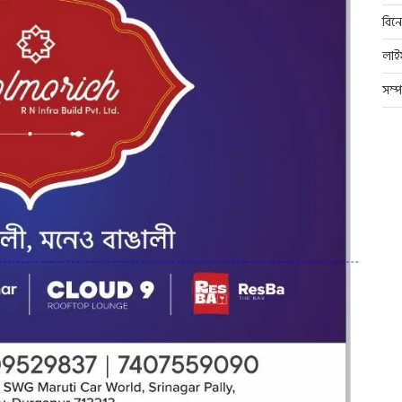
বিন
লাই
সম্