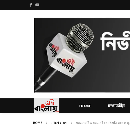
HOME
সম্পাদকীয়
HOME
দক্ষিণ বাংলা
এসএসসিই ও এসএসই-তে ডিএভি মডেল স্কু