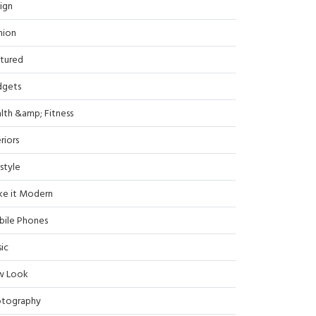
ign
hion
tured
dgets
lth &amp; Fitness
riors
estyle
e it Modern
ile Phones
ic
w Look
tography