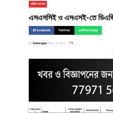
দক্ষিণ বাংলা
এসএসসিই ও এসএসই-তে ডিএভি ম
Facebook
Twitter
WhatsApp
0
By
Eaibanglai
-
May 13, 2025
— 