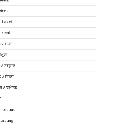
াদকীয়
াংলায়
িণ বাংলা
র বাংলা
 ও বিদেশ
াধুলা
প ও সংকৃতি
্থ্য ও শিক্ষা
সা ও বাণিজ্য
ণ
hitecture
orating