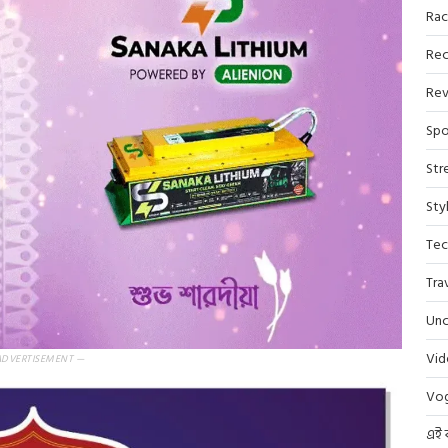
Rac
Rec
Rev
Spo
Str
Sty
Tec
Tra
Unc
Vi
ADVERTISEMENT —
Vo
এই 