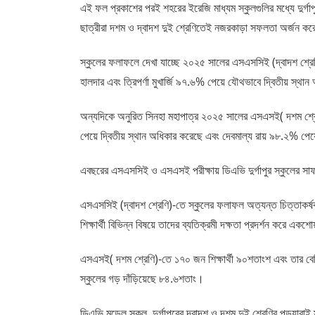
এই ফল প্রকাশের পরই শহরের ইরেজি মাধ্যম স্কুলগুলির মধ্যে দুর্গ
ছাত্রীরা দশম ও দ্বাদশ দুই শ্রেণিতেই নজরকাড়া সফলতা অর্জন ক
স্কুলের ফলাফলে দেখা যাচ্ছে ২০২৫ সালের এসএসসিই (দ্বাদশ শ্রেণ
হালদার এবং ত্রিপর্ণা মুখার্জি ৯৭.৬% পেয়ে যৌথভাবে দ্বিতীয় স্
অন্যদিকে অনুরিত সিনহা মহাপাত্র ২০২৫ সালের এসএসই( দশম শ্রেণ
পেয়ে দ্বিতীয় স্থান অধিকার করেছে এবং দেবমাল্য রায় ৯৮.২% পেয
এবছরের এসএসসিই ও এসএসই পরীক্ষায় ডিএভি দুর্গাপুর স্কুলের সাফল
এসএসসিই (দ্বাদশ শ্রেণি)-তে স্কুলের ফলাফল অত্যন্ত চিত্তাকর্ষক
শিক্ষার্থী বিভিন্ন বিষয়ে তাদের ব্যতিক্রমী দক্ষতা প্রদর্শন করে
এসএসই( দশম শ্রেণি)-তে ১৭০ জন শিক্ষার্থী ৯০শতাংশ এবং তার বেশি 
স্কুলের গড় দাঁড়িয়েছে ৮৪.৬শতাং।
ডিএভি মডেল স্কুল, দুর্গাপুরের দ্বাদশ ও দশম দুই শ্রেণির পড়ুয়ারাই 