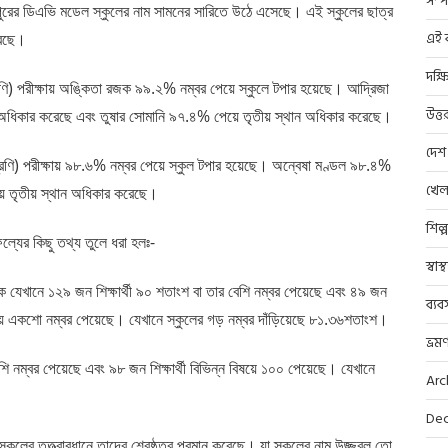
সম্প
াপুরের ডিএভি মডেল স্কুলের নাম সামনের সারিতে উঠে এসেছে। এই স্কুলের ছাত্র
এই ব
রেছে।
দক্ষ
ি) পরীক্ষায় অঙ্কিতা রজক ৯৯.২% নম্বর পেয়ে স্কুলে টপার হয়েছে। আদ্রিজা
উত্ত
থান অধিকার করেছে এবং তুষার সোমানি ৯৭.৪% পেয়ে তৃতীয় স্থান অধিকার করেছে।
দেশ
ি) পরীক্ষায় ৯৮.৬% নম্বর পেয়ে স্কুল টপার হয়েছে। অন্বেষা মণ্ডল ৯৮.৪%
খেল
়ে তৃতীয় স্থান অধিকার করেছে।
শিল্
্যের কিছু তথ্য তুলে ধরা হলঃ-
স্বাস
 যেখানে ১২৯ জন শিক্ষার্থী ৯০ শতাংশ বা তার বেশি নম্বর পেয়েছে এবং ৪৯ জন
ব্যব
 একশোয় একশো নম্বর পেয়েছে। যেখানে স্কুলের গড় নম্বর দাঁড়িয়েছে ৮১.৩৬শতাংশ।
ভ্রম
নম্বর পেয়েছে এবং ৯৮ জন শিক্ষার্থী বিভিন্ন বিষয়ে ১০০ পেয়েছে। যেখানে
Arc
Dec
স্কুলের তত্ত্বাবধানে তাদের শ্রেষ্ঠত্ব প্রমান করেছে। যা স্কুলের নাম উজ্জ্বল তো