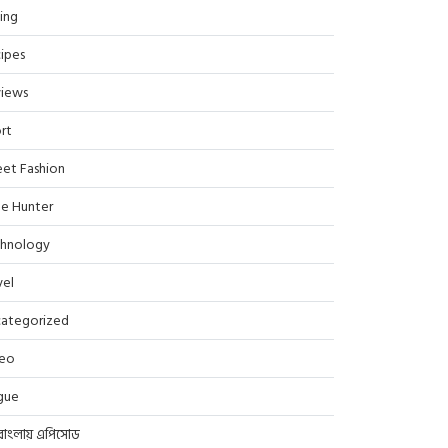
ing
ipes
iews
rt
eet Fashion
le Hunter
hnology
vel
ategorized
deo
gue
বাংলায় এপিসোড