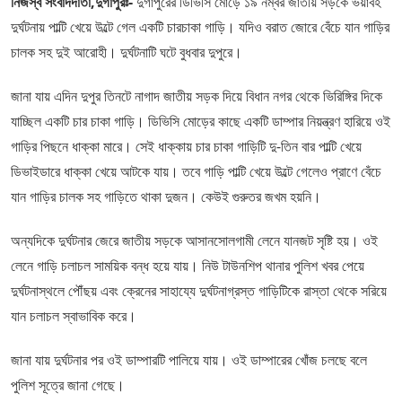
নিজস্ব সংবাদদাতা,দুর্গাপুরঃ-
দুর্গাপুরের ডিভিসি মোড়ে ১৯ নম্বর জাতীয় সড়কে ভয়াবহ
দুর্ঘটনায় পাল্টি খেয়ে উল্টে গেল একটি চারচাকা গাড়ি। যদিও বরাত জোরে বেঁচে যান গাড়ির
চালক সহ দুই আরোহী। দুর্ঘটনাটি ঘটে বুধবার দুপুরে।
জানা যায় এদিন দুপুর তিনটে নাগাদ জাতীয় সড়ক দিয়ে বিধান নগর থেকে ভিরিঙ্গির দিকে
যাচ্ছিল একটি চার চাকা গাড়ি। ডিভিসি মোড়ের কাছে একটি ডাম্পার নিয়ন্ত্রণ হারিয়ে ওই
গাড়ির পিছনে ধাক্কা মারে। সেই ধাক্কায় চার চাকা গাড়িটি দু-তিন বার পাল্টি খেয়ে
ডিভাইডারে ধাক্কা খেয়ে আটকে যায়। তবে গাড়ি পাল্টি খেয়ে উল্টে গেলেও প্রাণে বেঁচে
যান গাড়ির চালক সহ গাড়িতে থাকা দুজন। কেউই গুরুতর জখম হয়নি।
অন্যদিকে দুর্ঘটনার জেরে জাতীয় সড়কে আসানসোলগামী লেনে যানজট সৃষ্টি হয়। ওই
লেনে গাড়ি চলাচল সাময়িক বন্ধ হয়ে যায়। নিউ টাউনশিপ থানার পুলিশ খবর পেয়ে
দুর্ঘটনাস্থলে পৌঁছয় এবং ক্রেনের সাহায্যে দুর্ঘটনাগ্রস্ত গাড়িটিকে রাস্তা থেকে সরিয়ে
যান চলাচল স্বাভাবিক করে।
জানা যায় দুর্ঘটনার পর ওই ডাম্পারটি পালিয়ে যায়। ওই ডাম্পারের খোঁজ চলছে বলে
পুলিশ সূত্রে জানা গেছে।