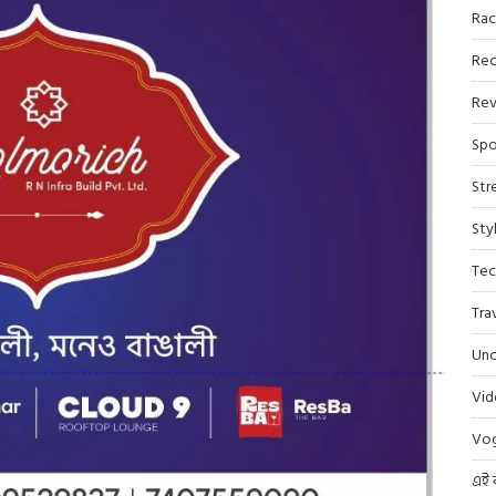
Rac
Rec
Rev
Spo
Str
Sty
Tec
Tra
Unc
Vi
Vo
এই 