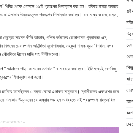
সম্প
ান” শিবির থেকে একসঙ্গে ২৯টি প্রকল্পের শিলান্যাস করা হল। রবিবার মামড়া বাজারে
এই ব
ং বোরো এলাকার উন্নয়নমূলক প্রকল্পের শিলান্যাস করা হয়। যার মধ্যে রয়েছে রাস্তা,
দক্ষ
উত্ত
া কেন্দ্রের সাংসদ কীর্তি আজাদ, পশ্চিম বর্ধমানের জেলাশাসক পুন্নাবলম এস,
দেশ
গর নিগমের চেয়ারপার্সন অনিন্দিতা মুখোপাধ্যায়, মহকুমা শাসক সুমন বিশ্বাস, নগর
ন পৌরপিতা দীপেন মাজি সহ বিশিষ্টজনেরা।
খেল
শিল্
কল্প ” আমাদের পাড়া আমাদের সমাধান ” র মাধ্যমে করা হবে। ইতিমধ্যেই বেশকিছু
্রকল্পের শিলান্যাস করা হলো।
স্বাস
ব্যব
দাবি জানিয়ে আসছিলেন ৩ নম্বর বোরো এলাকার মানুষজন। স্থানীয়দের একাংশের মতে
 বোরো এলাকায় উন্নয়নের যে অধ্যায় শুরু হল ভবিষ্যতে এই প্রকল্পগুলি বাস্তবায়িত
ভ্রম
Arc
ADVERTISEMENT —
Dec