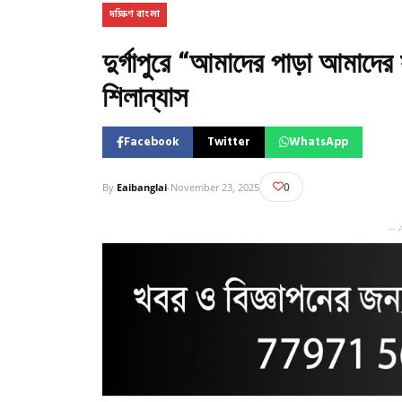
দক্ষিণ বাংলা
দুর্গাপুরে “আমাদের পাড়া আমাদের
শিলান্যাস
Facebook
Twitter
WhatsApp
0
By
Eaibanglai
-
November 23, 2025
— 