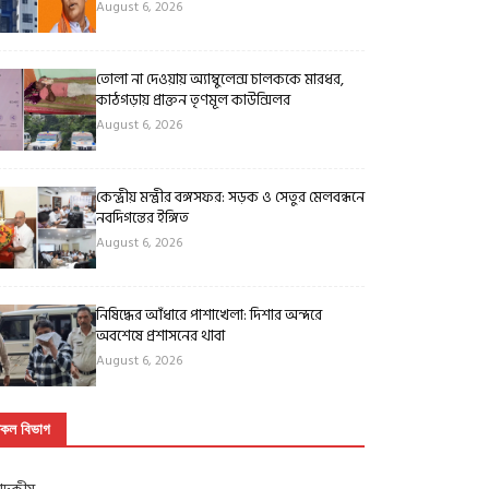
August 6, 2026
তোলা না দেওয়ায় অ্যাম্বুলেন্স চালককে মারধর,
কাঠগড়ায় প্রাক্তন তৃণমূল কাউন্সিলর
August 6, 2026
কেন্দ্রীয় মন্ত্রীর বঙ্গসফর: সড়ক ও সেতুর মেলবন্ধনে
নবদিগন্তের ইঙ্গিত
August 6, 2026
নিষিদ্ধের আঁধারে পাশাখেলা: দিশার অন্দরে
অবশেষে প্রশাসনের থাবা
August 6, 2026
কল বিভাগ