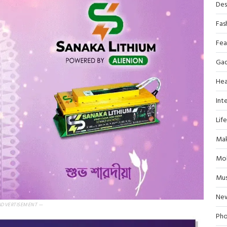
Des
Fas
Fea
Ga
Hea
Inte
Lif
Mak
Mob
Mus
Ne
ADVERTISEMENT —
Pho