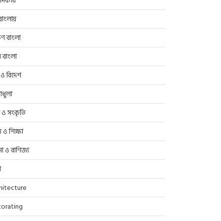
াদকীয়
াংলায়
িণ বাংলা
র বাংলা
 ও বিদেশ
াধুলা
প ও সংকৃতি
্থ্য ও শিক্ষা
সা ও বাণিজ্য
ণ
hitecture
orating