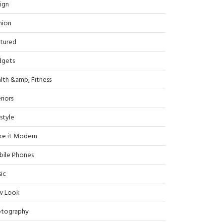
ign
hion
tured
dgets
lth &amp; Fitness
riors
estyle
e it Modern
ile Phones
ic
w Look
tography