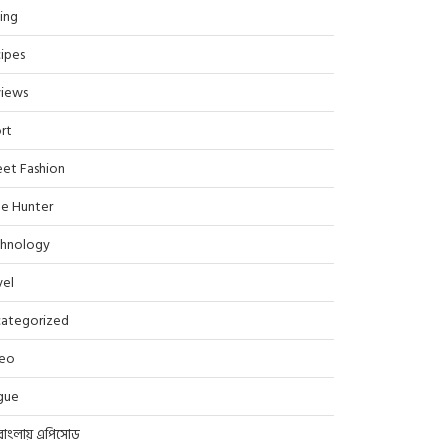
ing
ipes
iews
rt
eet Fashion
le Hunter
hnology
vel
ategorized
deo
gue
বাংলায় এপিসোড