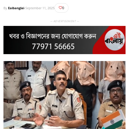
0
By
Eaibanglai
-
September 11, 2025
— ADVERTISEMENT —