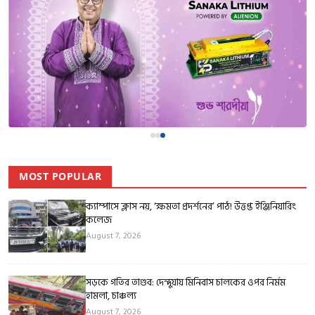
MOST POPULAR
ক্যাম্পাসে ক্লাস নয়, ‘ক্ষমতা প্রদর্শনের’ পাঠ! উত্তপ্ত ইঞ্জিনিয়ারিং
কলেজ
August 7, 2026
সড়কে গতির তাণ্ডব: দেন্দুয়ায় মিনিবাস চালকের ওপর নির্মম
হামলা, চাঞ্চল্য
August 7, 2026