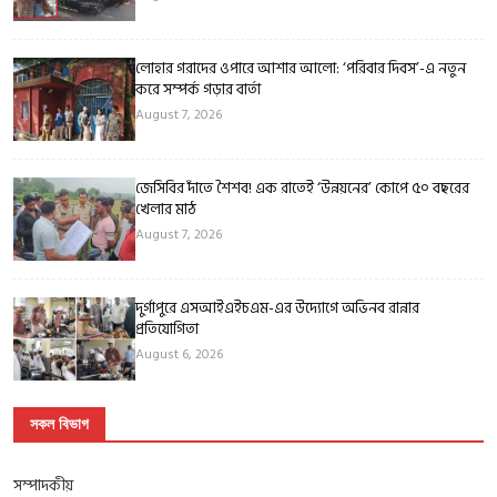
লোহার গরাদের ওপারে আশার আলো: ‘পরিবার দিবস’-এ নতুন
করে সম্পর্ক গড়ার বার্তা
August 7, 2026
জেসিবির দাঁতে শৈশব! এক রাতেই ‘উন্নয়নের’ কোপে ৫০ বছরের
খেলার মাঠ
August 7, 2026
দুর্গাপুরে এসআইএইচএম-এর উদ্যোগে অভিনব রান্নার
প্রতিযোগিতা
August 6, 2026
সকল বিভাগ
সম্পাদকীয়