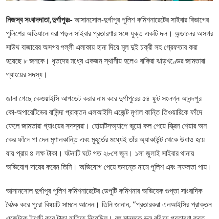
নিজস্ব সংবাদদাতা,দুর্গাপুরঃ-
আসানসোল-দুর্গাপুর পুলিশ কমিশনারেটের সাইবার বিভাগের
পুলিশের অভিযানে ধরা পড়ল সাইবার প্রতারণার সঙ্গে যুক্ত একটি দল। অন্ডালের অসগর
সাউথ বাজারের অসগর পল্লী এলাকায় হানা দিয়ে মূল দুই চক্রী সহ গ্রেফতার করা
হয়েছে ৮ জনকে। ধৃতদের মধ্যে একজন স্থানীয় হলেও বাকিরা ঝাড়খণ্ডের জামতারা
গ্যাংয়ের সদস্য।
জানা গেছে কেওয়াইসি আপডেট করার নাম করে দুর্গাপুরের ৫৪ ফুট সংলগ্ন আনন্দপুর
কো-অপারেটিভের বাসিন্দা প্রাক্তন এলআইসি এজেন্ট মৃণাল কান্তি তিওয়ারিকে ফাঁদে
ফেলে জামতারা গ্যাংয়ের সদস্যরা। হোয়াটসঅ্যাপে ভুয়ো কল পেয়ে স্ক্রিন শেয়ার অন
কের ফাঁদে পা দেন মৃণালকান্তি এবং মুহূর্তের মধ্যেই তাঁর অ্যাকাউন্ট থেকে উধাও হয়ে
যায় প্রায় ৪ লক্ষ টাকা। ঘটনাটি ঘটে গত ২৮শে জুন। ১লা জুলাই সাইবার থানায়
অভিযোগ দায়ের করেন তিনি। অভিযোগ পেয়ে তদন্তে নামে পুলিশ এবং সফলতা পায়।
আসানসোল দুর্গাপুর পুলিশ কমিশনারেটের ডেপুটি কমিশনার অভিষেক গুপ্তা সাংবাদিক
বৈঠক করে পুরো বিষয়টি সামনে আনেন। তিনি জানান, “প্রতারকরা এলআইসির প্রাক্তন
এজেন্টকে টার্গেট করে টাকা হাতিয়ে নিয়েছিল। বহু মানুষকে ভুল বুঝিয়ে প্রতারণা করত