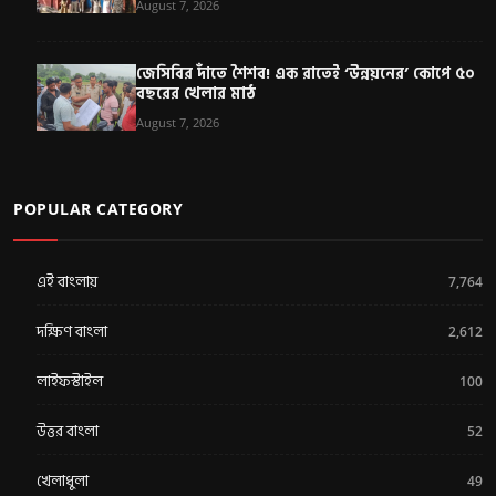
August 7, 2026
জেসিবির দাঁতে শৈশব! এক রাতেই ‘উন্নয়নের’ কোপে ৫০
বছরের খেলার মাঠ
August 7, 2026
POPULAR CATEGORY
এই বাংলায়
7,764
দক্ষিণ বাংলা
2,612
লাইফস্টাইল
100
উত্তর বাংলা
52
খেলাধুলা
49