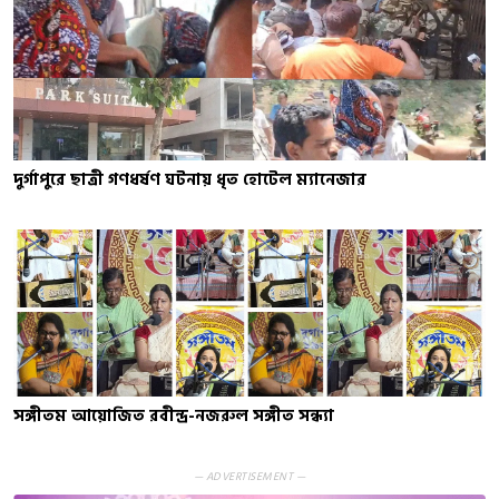
দুর্গাপুরে ছাত্রী গণধর্ষণ ঘটনায় ধৃত হোটেল ম্যানেজার
সঙ্গীতম আয়োজিত রবীন্দ্র-নজরুল সঙ্গীত সন্ধ্যা
— ADVERTISEMENT —