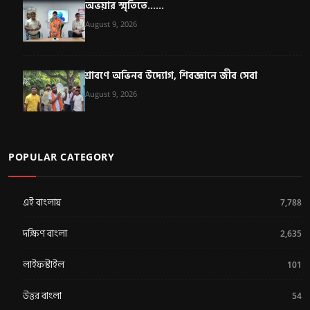
অভয়ার স্মৃতিতে......
August 9, 2026
শ্রাবণে অভিনব উদ্যোগ, শিবজ্ঞানে জীব সেবা
August 9, 2026
POPULAR CATEGORY
এই বাংলায়
7,788
দক্ষিণ বাংলা
2,635
লাইফস্টাইল
101
উত্তর বাংলা
54