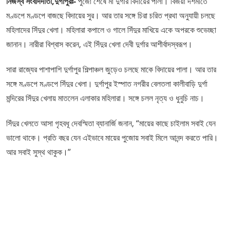
নিজস্ব সংবাদদাতা,দুর্গাপুরঃ-
পুজো শেষে মা দুর্গার বিদায়ের পালা। বিজয়া দশমীতে
মণ্ডপে মণ্ডপে বাজছে বিদায়ের সুর। আর তার সঙ্গে চিরা চরিত প্রথা অনুযায়ী চলছে
মহিলাদের সিঁদুর খেলা। মহিলারা কপালে ও গালে সিঁদুর মাখিয়ে একে অপরকে শুভেচ্ছা
জানান। নারীরা বিশ্বাস করেন, এই সিঁদুর খেলা দেবী দুর্গার আশীর্বাদস্বরূপ।
সারা রাজ্যের পাশাপাশি দুর্গাপুর শিল্পাঞ্চল জুড়েও চলছে মাকে বিদায়ের পালা। আর তার
সঙ্গে মণ্ডপে মণ্ডপে সিঁদুর খেলা। দুর্গাপুর ইস্পাত নগরীর বেলতলা কালীবাড়ি দুর্গা
মন্দিরের সিঁদুর খেলায় মাতলেন এলাকার মহিলারা। সঙ্গে চলল নৃত্য ও ধুনুচি নাচ।
সিঁদুর খেলতে আসা গৃহবধূ দেবস্মিতা ব্যানার্জি জনান, “মায়ের কাছে চাইলাম সবাই যেন
ভালো থাকে। প্রতি বছর যেন এইভাবে মায়ের পুজোয় সবাই মিলে আনন্দ করতে পারি।
আর সবাই সুস্থ থাকুক।”