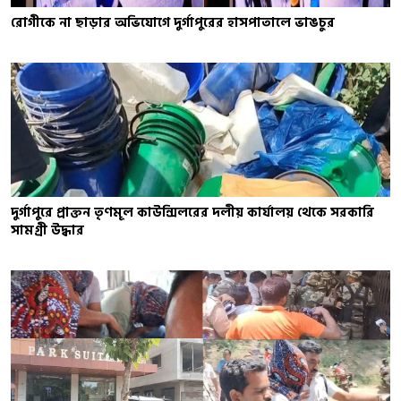
রোগীকে না ছাড়ার অভিযোগে দুর্গাপুরের হাসপাতালে ভাঙচুর
দুর্গাপুরে প্রাক্তন তৃণমূল কাউন্সিলরের দলীয় কার্যালয় থেকে সরকারি
সামগ্রী উদ্ধার