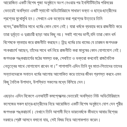
আয়োজিত একটি বিশেষ পূজা অনুষ্ঠানে অংশ নেওয়ার পর ইনস্টিটিউটের পরিসরের
ভেতরেই অবস্থিত একটি স্যানেট অডিটোরিয়ামে সাধারণ ভক্ত ও ছাত্র-ছাত্রীদের
প্রশ্নের মুখোমুখি হন। সেখানে এক ভক্তের করা প্রশ্নের উত্তরে তিনি
বলেন,”রাজনীতির সাথে ধর্মের কোন যোগ নেই। যারা ধর্মকে ব্যবহার করে রাজনীতি করে
তারা দুর্বৃত্ত ও দুরাচারী ছাড়া আর কিছু নয়। সবাই পাপের ভাগী,যদি তারা কোন ধর্ম
বিশেষকে ব্যবহার করে রাজনীতি করছেন। হিন্দু ধর্মের চার ধামের যে চারজন জগৎগুরু
শংকরাচার্য আছেন, তাঁদের সাথে ধর্ম নিয়ে রাজনীতি করা মানুষের কোন যোগাযোগ নেই।
জগৎগুরু শঙ্করাচার্যের মঠের সমস্ত গুরু, সেবাইত ও ভক্তরা কখনোই রাজনৈতিক
নেতৃত্বের সাথে যোগাযোগ রাখেন না।” পাশাপাশি এদিন তিনি যুব মাতা-পিতাদের তাদের
সন্তানদেরকে সনাতন ধর্মের আলোয় আলোকিত করে তাদের জীবন প্রশস্ত করবে এমন
কিছু নৈতিক উপাদান, উপস্থিত সকলের মধ্যে বিলিয়ে দেন।
এছড়াও এদিন বিকেলে এনআইটি কমপ্লেক্সের ভেতরেই অবস্থিত নিউ অডিটোরিয়ামে
কলেজের সকল ছাত্র-ছাত্রীদের নিয়ে আয়োজিত একটি বিশেষ অনুষ্ঠানে যোগ দেন পুরীর
জগৎগুরু শঙ্করাচার্য। যেখানে তিনি আগামী দিনে ভারতবর্ষকে কীভাবে আবার বিশ্বের
দরবারে শ্রেষ্ট আসনে বসানো যায়, সেই বিষয় নিয়ে আলোকপাত করেন।