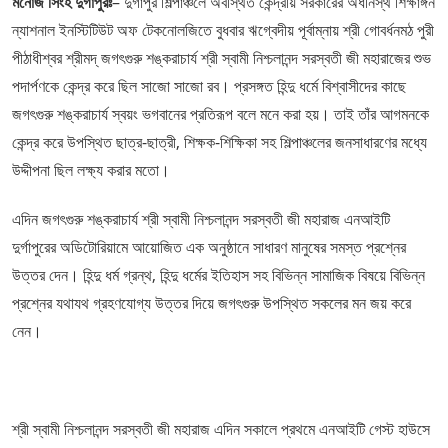
মনোজ সিংহ দুর্গাপুরঃ
– দুর্গাপুর শিল্পাঞ্চলে অবস্থিত কেন্দ্রীয় সরকারের অধীনস্থ শিক্ষাঙ্গন
ন্যাশনাল ইনস্টিটিউট অফ টেকনোলজিতে বুধবার ঋগ্বেদীয় পূর্বাম্নায় শ্রী গোবর্ধনমঠ পুরী
পীঠাধীশ্বর শ্রীমদ্ জগৎগুরু শঙ্করাচার্য শ্রী স্বামী নিশ্চলানন্দ সরস্বতী জী মহারাজের শুভ
পদার্পণকে কেন্দ্র করে ছিল সাজো সাজো রব। প্রসঙ্গত হিন্দু ধর্মে বিশ্বাসীদের কাছে
জগৎগুরু শঙ্করাচার্য স্বয়ং ভগবানের প্রতিরূপ বলে মনে করা হয়। তাই তাঁর আগমনকে
কেন্দ্র করে উপস্থিত ছাত্র-ছাত্রী, শিক্ষক-শিক্ষিকা সহ শিল্পাঞ্চলের জনসাধারণের মধ্যে
উদ্দীপনা ছিল লক্ষ্য করার মতো।
এদিন জগৎগুরু শঙ্করাচার্য শ্রী স্বামী নিশ্চলানন্দ সরস্বতী জী মহারাজ এনআইটি
দুর্গাপুরের অডিটোরিয়ামে আয়োজিত এক অনুষ্ঠানে সাধারণ মানুষের সমস্ত প্রশ্নের
উত্তর দেন। হিন্দু ধর্ম গ্রন্থ, হিন্দু ধর্মের ইতিহাস সহ বিভিন্ন সামাজিক বিষয়ে বিভিন্ন
প্রশ্নের যথাযথ গ্রহণযোগ্য উত্তর দিয়ে জগৎগুরু উপস্থিত সকলের মন জয় করে
নেন।
শ্রী স্বামী নিশ্চলানন্দ সরস্বতী জী মহারাজ এদিন সকালে প্রথমে এনআইটি গেস্ট হাউসে