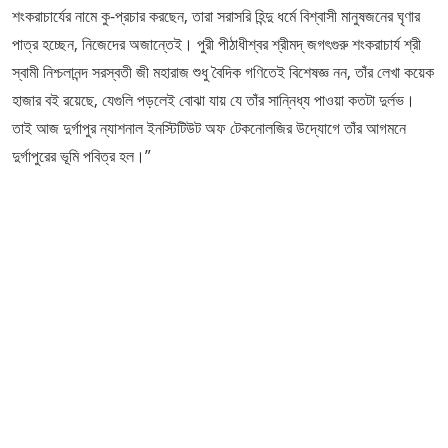
শংকরাচার্যের নামে কু-প্রচার করছেন, তারা সরাসরি হিন্দু ধর্মে বিশ্বাসী মানুষজনের ঘৃণার
পাত্র হচ্ছেন, নিজেদের অজান্তেই। পুরী পীঠাধীশ্বর শ্রীমদ্ জগৎগুরু শংকরাচার্য শ্রী
স্বামী নিশ্চলানন্দ সরস্বতী জী মহারাজ শুধু বৈদিক গণিতেই বিশেষজ্ঞ নন, তাঁর লেখা কয়েক
হাজার বই রয়েছে, যেগুলি পড়লেই বোঝা যায় যে তাঁর সান্নিধ্য পাওয়া কতটা দুর্লভ।
তাই আজ দুর্গাপুর ন্যাশনাল ইনস্টিটিউট অফ টেকনোলজির উদ্যোগে তাঁর আগমনে
দুর্গাপুরের ভূমি পবিত্র হল।”