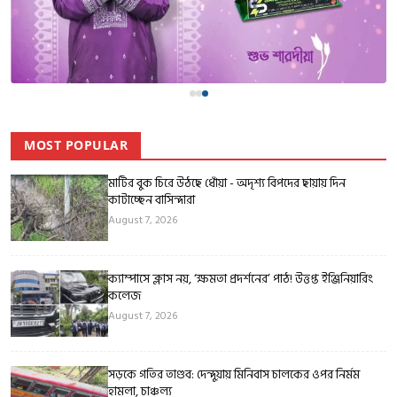
MOST POPULAR
মাটির বুক চিরে উঠছে ধোঁয়া - অদৃশ্য বিপদের ছায়ায় দিন
কাটাচ্ছেন বাসিন্দারা
August 7, 2026
ক্যাম্পাসে ক্লাস নয়, ‘ক্ষমতা প্রদর্শনের’ পাঠ! উত্তপ্ত ইঞ্জিনিয়ারিং
কলেজ
August 7, 2026
সড়কে গতির তাণ্ডব: দেন্দুয়ায় মিনিবাস চালকের ওপর নির্মম
হামলা, চাঞ্চল্য