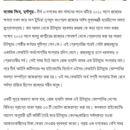
মনোজ সিংহ, দুর্গাপুর:-
দীর্ঘ ৩ দশকের বাম শাসনের পতন ঘটিয়ে ২০১১ সালে রাজ্যের
ক্ষমতা দখল করে অল ইন্ডিয়া তৃণমূল কংগ্রেস রাজ্যের অষ্টম মুখ্যমন্ত্রী হয়েছিলেন মমতা
বন্দ্যোপাধ্যায়। বাম আমল থেকে চিটফান্ড ব্যবসার রমরমা কে কড়া হাতে দমন করার
লক্ষ্যে ২০১৩ সালে জম্বু কাশ্মীরের রাজ্যের শোনমার্গ থেকে গ্রেফতার করা হয় সারদা
চিটফান্ড গোষ্ঠীর কর্ণধার সুদীপ্ত সেন কে। এই গ্রেপ্তারির পরেই গোটা রাজ্যজুড়ে
একাধিক বেআইনি অর্থলোগ্নীর সংস্থার হদিশ মেলে। রাজ্যজুড়ে চলে ধরপাকড় ও
গ্রেফতারীর পর্ব। সেই সময় উঠে আসে রোজ ভ্যালি নামক এক চিটফান্ড সংস্থার নাম।
পরে দীর্ঘ আইনি জটিলতার পর হাইকোর্টের নির্দেশে ওইসব বেআইনি চিটফান্ড কোম্পানির
সমস্ত সম্পত্তি বাজেয়াপ্ত করা হয়। ওই সব বেআইনি অর্থ লগ্নী সংস্থায় টাকা রেখে
সর্বস্ব হারিয়ে ছিলেন রাজ্যের গরীব মানুষ।
একটি সূত্র মারফত জানা যায়, রোজ ভ্যালি নামক ওই চিটফান্ড কোম্পানির দেশের
বিভিন্ন প্রান্তে থাকা প্রায় ২৩ টি হোটেল বাজেয়াপ্ত করা হয়। কলকাতা হাইকোর্টের
আদেশ অনুযায়ী দুটি কমিটি তৈরি করে চিটফান্ড কেলেঙ্কারিতে সর্বস্বান্ত হওয়া
আমানতকারীদের টাকা ফেরত দেওয়ার ব্যবস্থা করেন। প্রায় এক দশকেরও বেশি সময়