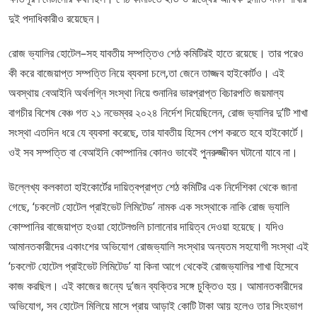
দুই পদাধিকারীও রয়েছেন।
রোজ ভ্যালির হোটেল–সহ যাবতীয় সম্পত্তিও শেঠ কমিটিরই হাতে রয়েছে। তার পরেও
কী করে বাজেয়াপ্ত সম্পত্তি নিয়ে ব্যবসা চলে,তা জেনে তাজ্জব হাইকোর্টও। এই
অবস্থায় বেআইনি অর্থলগ্নি সংস্থা নিয়ে শুনানির ভারপ্রাপ্ত বিচারপতি জয়মাল্য
বাগচীর বিশেষ বেঞ্চ গত ২১ নভেম্বর ২০২৪ নির্দেশ দিয়েছিলেন, রোজ ভ্যালির দু’টি শাখা
সংস্থা এতদিন ধরে যে ব্যবসা করেছে, তার যাবতীয় হিসেব পেশ করতে হবে হাইকোর্টে।
ওই সব সম্পত্তি বা বেআইনি কোম্পানির কোনও ভাবেই পুনরুজ্জীবন ঘটানো যাবে না।
উল্লেখ্য কলকাতা হাইকোর্টের দায়িত্বপ্রাপ্ত শেঠ কমিটির এক নির্দেশিকা থেকে জানা
গেছে, ‘চকলেট হোটেল প্রাইভেট লিমিটেড’ নামক এক সংস্থাকে নাকি রোজ ভ্যালি
কোম্পানির বাজেয়াপ্ত হওয়া হোটেলগুলি চালানোর দায়িত্ব দেওয়া হয়েছে। যদিও
আমানতকারীদের একাংশের অভিযোগ রোজভ্যালি সংস্থার অন্যতম সহযোগী সংস্থা এই
‘চকলেট হোটেল প্রাইভেট লিমিটেড’ যা কিনা আগে থেকেই রোজভ্যালির শাখা হিসেবে
কাজ করছিল। এই কাজের জন্যে দু’জন ব্যক্তির সঙ্গে চুক্তিও হয়। আমানতকারীদের
অভিযোগ, সব হোটেল মিলিয়ে মাসে প্রায় আড়াই কোটি টাকা আয় হলেও তার সিংহভাগ