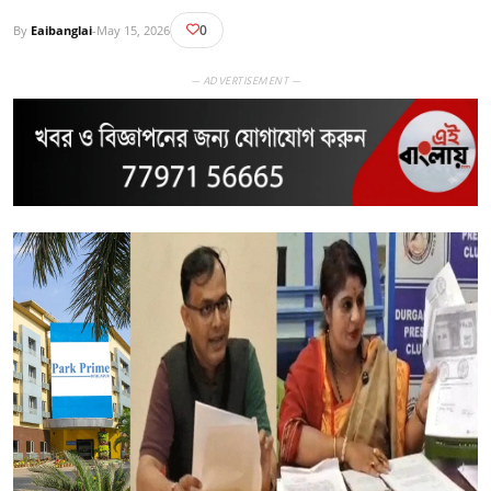
0
By
Eaibanglai
-
May 15, 2026
— ADVERTISEMENT —