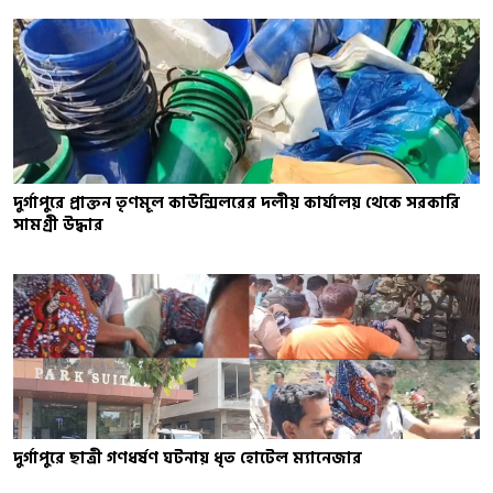
দুর্গাপুরে প্রাক্তন তৃণমূল কাউন্সিলরের দলীয় কার্যালয় থেকে সরকারি
সামগ্রী উদ্ধার
দুর্গাপুরে ছাত্রী গণধর্ষণ ঘটনায় ধৃত হোটেল ম্যানেজার