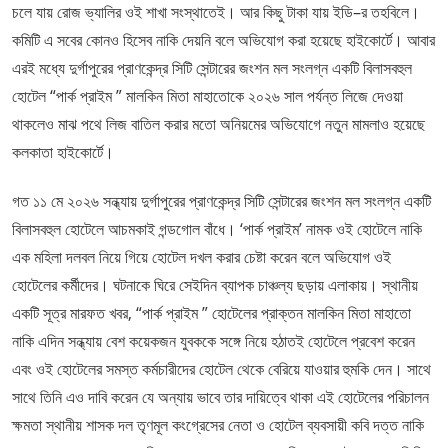
চলে যায় রোজ ভ্যালির ওই শাখা সংস্থাতেই। আর কিছু টাকা যায় ইডি–র তহবিলে।
কমিটি এ সবের কোনও হিসেব নাকি দেয়নি বলে অভিযোগ করা হয়েছে হাইকোর্টে। আবার
এরই মধ্যে দুর্গাপুরের প্রাণকেন্দ্র সিটি সেন্টারের জংশন মল সংলগ্ন একটি বিলাসবহুল
হোটেল “পার্ক প্রাইম ” মালকিন মিতা মাহাতোকে ২০২৬ সাল পর্যন্ত লিজে দেওয়া
থাকলেও মাঝ পথে লিজ বাতিল করার মতো অনিয়মের অভিযোগে নতুন মামলাও হয়েছে
কলকাতা হাইকোর্টে।
গত ১১ মে ২০২৬ সন্ধ্যায় দুর্গাপুরের প্রাণকেন্দ্র সিটি সেন্টারের জংশন মল সংলগ্ন একটি
বিলাসবহুল হোটেলে আচমকাই গন্ডগোল বাঁধে। ‘পার্ক প্রাইম’ নামক ওই হোটেলে নাকি
এক মহিলা দলবল নিয়ে গিয়ে হোটেল দখল করার চেষ্টা করেন বলে অভিযোগ ওই
হোটেলের কর্মীদের। ঘটনাকে ঘিরে সেইদিন ব্যাপক চাঞ্চল্য ছড়ায় এলাকায়। স্থানীয়
একটি সূত্র মারফত খবর, “পার্ক প্রাইম ” হোটেলের প্রাক্তন মালকিন মিতা মাহাতো
নাকি এদিন সন্ধ্যায় বেশ কয়েকজন যুবককে সঙ্গে নিয়ে হঠাতই হোটেলে প্রবেশ করেন
এবং ওই হোটেলের সমস্ত কর্মচারীদের হোটেল থেকে বেরিয়ে যাওয়ার হুমকি দেন। সাথে
সাথে তিনি এও দাবি করেন যে অন্যায় ভাবে তার দায়িত্বে থাকা এই হোটেলের পরিচালন
ক্ষমতা স্থানীয় শাসক দল তৃণমূল কংগ্রেসের নেতা ও হোটেল ব্যবসায়ী কবি দত্ত নাকি