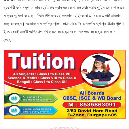
ব্যবসায়ী কবি দত্ত ও তার হোটেলের প্রাক্তন জেনারেল ম্যানেজার তুহিন শুভ্র পাল এর
সক্রিয় ভূমিকা রয়েছে। তিনি ইতিমধ্যেই কলকাতা হাইকোর্টে এ বিষয়ে একটি মামলাও
রুজু করেছেন। আসানসোল দুর্গাপুর পুলিশ কমিশনারেটের অন্তর্গত দুর্গাপুর থানার পুলিশ
ইতিমধ্যেই একটি অভিযোগ নথিভূক্ত করেছেন ও তদন্ত শুরু করেছেন বলে জানা
গেছে।
— ADVERTISEMENT —