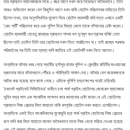
তার প্রাক্তন ম্যানেজারকে দিয়ে ২ বছর আগে দখল করে নিয়েছেন অবৈধভাবে। তিনি
আরও অভিযোগ করেন বেশ কিছুদিন আগে যখন নাকি হোটেল পরিচালনার দায়িত্বে তিনি
ছিলেন তখন, তার অনুপস্থিতির সুযোগ নিয়ে হোটেল ব্যবসায়ী কবি দত্ত এখানে একটি
‘রেড পার্টি’ পরিচালনা করে এবং পুলিশ দিয়ে মিথ্যা কেসে তাকে ফাঁসানোর চেষ্টা করেন।
হোটেল ব্যবসায়ী যেহেতু রাজ্যের প্রাক্তন শাসক দল তৃণমূল কংগ্রেসের ঘনিষ্ঠ নেতা
ছিলেন তাই এতদিন তিনি তার হোটেলের দখল নিতে পারছিলেন না। তাই রাজ্যে সরকার
পরিবর্তনের পর তিনি তার ন্যায্য দাবি জানিয়ে ওই হোটেলটি দখল নিতে আসেন।
অন্যদিকে ঘটনার খবর পেয়ে স্থানীয় দুর্গাপুর থানার পুলিশ ও কেন্দ্রীয় বাহিনীর জওয়ানেরা
দ্রুততার সাথে ঘটনাস্থলে পৌঁছয় ও পরিস্থিতি সামাল দেয়। ঘটনায় বেশ কয়েকজনকে
আটক করা হয়েছে বলে জানা গেছে। এদিকে পুলিশি হস্তক্ষেপের পরেই তড়িঘড়ি
‘চকলেট প্রাইভেট লিমিটেডের’ অধীনে চলা পার্ক প্রাইম হোটেলের জেনারেল ম্যানেজার
তুহিন শুভ্র পাল এক সাংবাদিক সম্মেলন করে জানানোর চেষ্টা করেন যে এই হোটেলের
প্রাক্তন লিজ হোল্ডার মিতা মাহাতো নাকি বলপূর্বক হোটেল দখল করতে এসেছিলেন।
অন্যদিকে একই দিনে সাংবাদিকদের মুখোমুখি হয়ে পার্ক প্রাইম হোটেলের লিজ হোল্ডার
বলে দাবি করা মিতা মাহাতো জানান অবৈধভাবে তাকে লিজ থেকে সরিয়ে দেওয়া হয়েছে
এবং এই সমস্ত ঘটনার পেছনে দুর্গাপুরের অন্যতম তৃণমূল কংগ্রেসের নেতা ও হোটেল