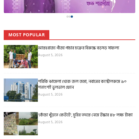
MOST POPULAR
আন্তঃরাজ্য গাঁজা পাচার চক্রের বিরুদ্ধে বড়সড় সাফল্য
August 5, 2026
শরিকি ঝামেলা থেকে জল জমা, নবান্নের কন্ট্রোলরুমে ৯০
শতাংশই ভুলভাল ফোন
August 5, 2026
'কেঁচো খুঁড়তে কেউটে', চুরির তদন্তে নেমে উদ্ধার ৪৮ লক্ষ টাকা
August 5, 2026