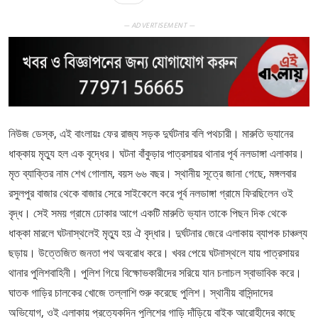
— ADVERTISEMENT —
নিউজ ডেস্ক, এই বাংলায়ঃ ফের রাজ্য সড়ক দুর্ঘটনার বলি পথচারী। মারুতি ভ্যানের
ধাক্কায় মৃত্যু হল এক বৃদ্ধের। ঘটনা বাঁকুড়ার পাত্রসায়র থানার পূর্ব নলডাঙ্গা এলাকার।
মৃত ব্যাক্তির নাম শেখ গোলাম, বয়স ৬৬ বছর। স্থানীয় সূত্রে জানা গেছে, মঙ্গলবার
রসুলপুর বাজার থেকে বাজার সেরে সাইকেলে করে পূর্ব নলডাঙ্গা গ্রামে ফিরছিলেন ওই
বৃদ্ধ। সেই সময় গ্রামে ঢোকার আগে একটি মারুতি ভ্যান তাকে পিছন দিক থেকে
ধাক্কা মারলে ঘটনাস্থলেই মৃত্যু হয় ঐ বৃদ্ধার। দুর্ঘটনার জেরে এলাকায় ব্যাপক চাঞ্চল্য
ছড়ায়। উত্তেজিত জনতা পথ অবরোধ করে। খবর পেয়ে ঘটনাস্থলে যায় পাত্রসায়র
থানার পুলিশবাহিনী। পুলিশ গিয়ে বিক্ষোভকারীদের সরিয়ে যান চলাচল স্বাভাবিক করে।
ঘাতক গাড়ির চালকের খোজে তল্লাশি শুরু করেছে পুলিশ। স্থানীয় বাসিন্দাদের
অভিযোগ, ওই এলাকায় প্রত্যেকদিন পুলিশের গাড়ি দাঁড়িয়ে বাইক আরোহীদের কাছে