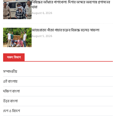
নিষিদ্ধের আঁধারে পাশাখেলা: দিশার অন্দরে অবশেষে প্রশাসনের
থাবা
August 6, 2026
আন্তঃরাজ্য গাঁজা পাচার চক্রের বিরুদ্ধে বড়সড় সাফল্য
August 5, 2026
সকল বিভাগ
সম্পাদকীয়
এই বাংলায়
দক্ষিণ বাংলা
উত্তর বাংলা
দেশ ও বিদেশ