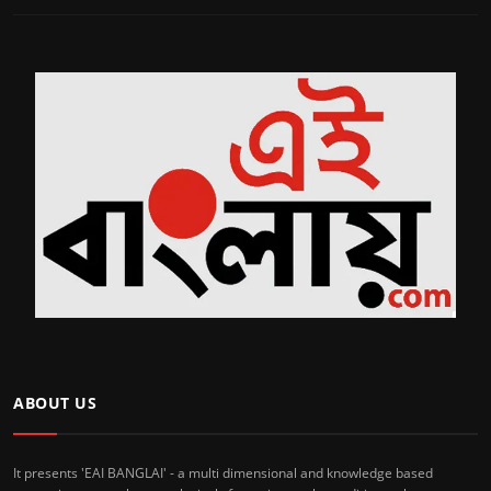
ABOUT US
It presents 'EAI BANGLAI' - a multi dimensional and knowledge based