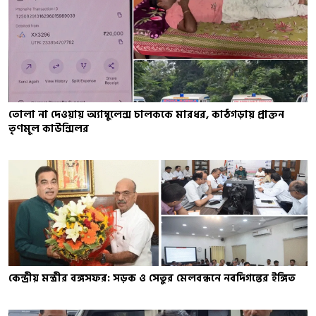
তোলা না দেওয়ায় অ্যাম্বুলেন্স চালককে মারধর, কাঠগড়ায় প্রাক্তন
তৃণমূল কাউন্সিলর
কেন্দ্রীয় মন্ত্রীর বঙ্গসফর: সড়ক ও সেতুর মেলবন্ধনে নবদিগন্তের ইঙ্গিত