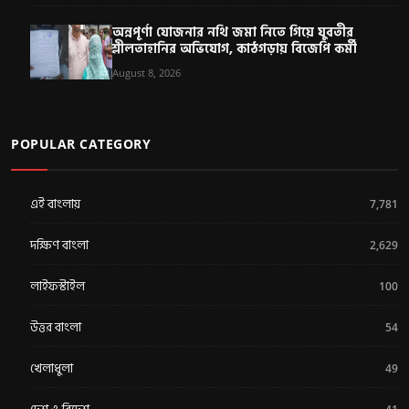
অন্নপূর্ণা যোজনার নথি জমা নিতে গিয়ে যুবতীর
শ্লীলতাহানির অভিযোগ, কাঠগড়ায় বিজেপি কর্মী
August 8, 2026
POPULAR CATEGORY
এই বাংলায়
7,781
দক্ষিণ বাংলা
2,629
লাইফস্টাইল
100
উত্তর বাংলা
54
খেলাধুলা
49