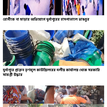
রোগীকে না ছাড়ার অভিযোগে দুর্গাপুরের হাসপাতালে ভাঙচুর
দুর্গাপুরে প্রাক্তন তৃণমূল কাউন্সিলরের দলীয় কার্যালয় থেকে সরকারি
সামগ্রী উদ্ধার