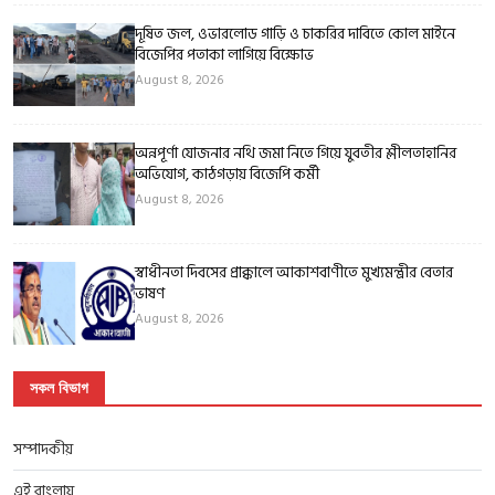
দূষিত জল, ওভারলোড গাড়ি ও চাকরির দাবিতে কোল মাইনে
বিজেপির পতাকা লাগিয়ে বিক্ষোভ
August 8, 2026
অন্নপূর্ণা যোজনার নথি জমা নিতে গিয়ে যুবতীর শ্লীলতাহানির
অভিযোগ, কাঠগড়ায় বিজেপি কর্মী
August 8, 2026
স্বাধীনতা দিবসের প্রাক্কালে আকাশবাণীতে মুখ্যমন্ত্রীর বেতার
ভাষণ
August 8, 2026
সকল বিভাগ
সম্পাদকীয়
এই বাংলায়