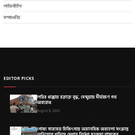
লাইফস্টাইল
সম্পাদকীয়
EDITOR PICKS
লরির ধাক্কায় রক্তাক্ত বৃদ্ধ, দেন্দুয়ায় দীর্ঘক্ষণ পথ
অবরোধ
August 8, 2026
পোষ্য সারমেয় চিকিৎসায় অমানবিক অবহেলা সংক্রান্ত
অভিযোগ খতিয়ে দেখার নির্দেশ মহকুমা শাসকের