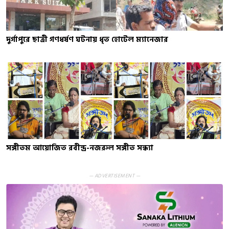
দুর্গাপুরে ছাত্রী গণধর্ষণ ঘটনায় ধৃত হোটেল ম্যানেজার
সঙ্গীতম আয়োজিত রবীন্দ্র-নজরুল সঙ্গীত সন্ধ্যা
— ADVERTISEMENT —