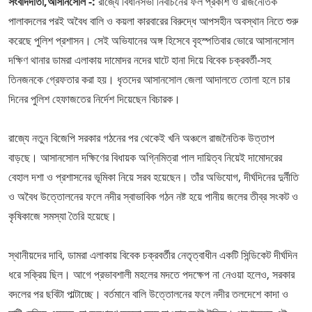
সংবাদদাতা,আসানসোল -:
রাজ্যে বিধানসভা নির্বাচনের ফল প্রকাশ ও রাজনৈতিক
পালাবদলের পরই অবৈধ বালি ও কয়লা কারবারের বিরুদ্ধে আপসহীন অবস্থান নিতে শুরু
করেছে পুলিশ প্রশাসন। সেই অভিযানের অঙ্গ হিসেবে বৃহস্পতিবার ভোরে আসানসোল
দক্ষিণ থানার ডামরা এলাকায় দামোদর নদের ঘাটে হানা দিয়ে বিবেক চক্রবর্তী-সহ
তিনজনকে গ্রেফতার করা হয়। ধৃতদের আসানসোল জেলা আদালতে তোলা হলে চার
দিনের পুলিশ হেফাজতের নির্দেশ দিয়েছেন বিচারক।
​রাজ্যে নতুন বিজেপি সরকার গঠনের পর থেকেই খনি অঞ্চলে রাজনৈতিক উত্তাপ
বাড়ছে। আসানসোল দক্ষিণের বিধায়ক অগ্নিমিত্রা পাল দায়িত্ব নিয়েই দামোদরের
বেহাল দশা ও প্রশাসনের ভূমিকা নিয়ে সরব হয়েছেন। তাঁর অভিযোগ, দীর্ঘদিনের দুর্নীতি
ও অবৈধ উত্তোলনের ফলে নদীর স্বাভাবিক গঠন নষ্ট হয়ে পানীয় জলের তীব্র সংকট ও
কৃষিকাজে সমস্যা তৈরি হয়েছে।
​স্থানীয়দের দাবি, ডামরা এলাকায় বিবেক চক্রবর্তীর নেতৃত্বাধীন একটি সিন্ডিকেট দীর্ঘদিন
ধরে সক্রিয় ছিল। আগে প্রভাবশালী মহলের মদতে পদক্ষেপ না নেওয়া হলেও, সরকার
বদলের পর ছবিটা পাল্টাচ্ছে। বর্তমানে বালি উত্তোলনের ফলে নদীর তলদেশে কাদা ও