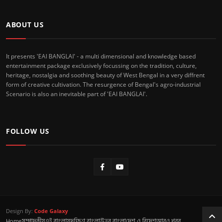
ABOUT US
It presents 'EAI BANGLAI' - a multi dimensional and knowledge based
entertainment package exclusively focussing on the tradition, culture,
heritage, nostalgia and soothing beauty of West Bengal in a very diffrent
form of creative cultivation. The resurgence of Bengal's agro-industrial
Scenario is also an inevitable part of 'EAI BANGLAI'.
FOLLOW US
Design By:
Code Galaxy
Home
সম্পাদকীয়
এই বাংলায়
দক্ষিণ বাংলা
উত্তর বাংলা
দেশ ও বিদেশ
আরও খবর