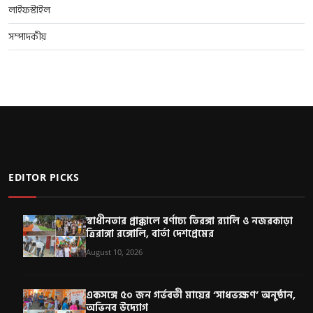
লাইফস্টাইল
সম্পাদকীয়
EDITOR PICKS
স্বাধীনতার প্রাক্কালে বর্ণাঢ্য তিরঙ্গা র‍্যালি ও নজরকাড়া
ত্রিরাঙ্গা রঙ্গোলি, বার্তা দেশপ্রেমের
August 10, 2026
একসঙ্গে ৫০ জন গর্ভবতী মায়ের ‘সাধভক্ষণ’ অনুষ্ঠান,
অভিনব উদ্যোগ