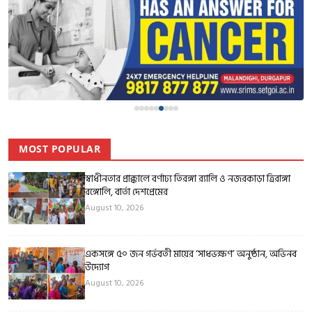
MOST POPULAR
স্বাধীনতার প্রাক্কালে বর্ণাঢ্য তিরঙ্গা র‍্যালি ও নজরকাড়া ত্রিরাঙ্গা
রঙ্গোলি, বার্তা দেশপ্রেমের
August 10, 2026
একসঙ্গে ৫০ জন গর্ভবতী মায়ের ‘সাধভক্ষণ’ অনুষ্ঠান, অভিনব
উদ্যোগ
August 10, 2026