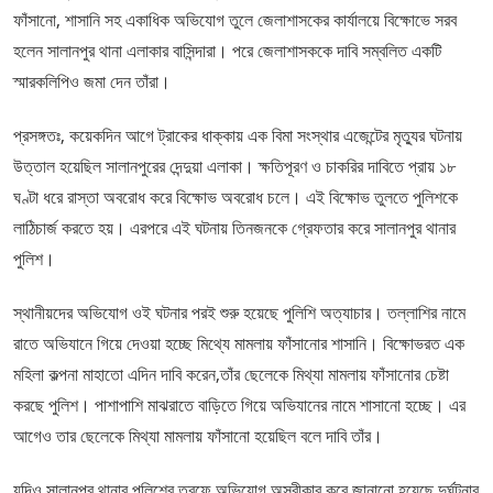
ফাঁসানো, শাসানি সহ একাধিক অভিযোগ তুলে জেলাশাসকের কার্যালয়ে বিক্ষোভে সরব
হলেন সালানপুর থানা এলাকার বাসিন্দারা। পরে জেলাশাসককে দাবি সম্বলিত একটি
স্মারকলিপিও জমা দেন তাঁরা।
প্রসঙ্গতঃ, কয়েকদিন আগে ট্রাকের ধাক্কায় এক বিমা সংস্থার এজেন্টের মৃত্যুর ঘটনায়
উত্তাল হয়েছিল সালানপুরের দেন্দুয়া এলাকা। ক্ষতিপূরণ ও চাকরির দাবিতে প্রায় ১৮
ঘণ্টা ধরে রাস্তা অবরোধ করে বিক্ষোভ অবরোধ চলে। এই বিক্ষোভ তুলতে পুলিশকে
লাঠিচার্জ করতে হয়। এরপরে এই ঘটনায় তিনজনকে গ্রেফতার করে সালানপুর থানার
পুলিশ।
স্থানীয়দের অভিযোগ ওই ঘটনার পরই শুরু হয়েছে পুলিশি অত্যাচার। তল্লাশির নামে
রাতে অভিযানে গিয়ে দেওয়া হচ্ছে মিথ্যে মামলায় ফাঁসানোর শাসানি। বিক্ষোভরত এক
মহিলা কল্পনা মাহাতো এদিন দাবি করেন,তাঁর ছেলেকে মিথ্যা মামলায় ফাঁসানোর চেষ্টা
করছে পুলিশ। পাশাপাশি মাঝরাতে বাড়িতে গিয়ে অভিযানের নামে শাসানো হচ্ছে। এর
আগেও তার ছেলেকে মিথ্যা মামলায় ফাঁসানো হয়েছিল বলে দাবি তাঁর।
যদিও সালানপুর থানার পুলিশের তরফে অভিযোগ অস্বীকার করে জানানো হয়েছে দুর্ঘটনার