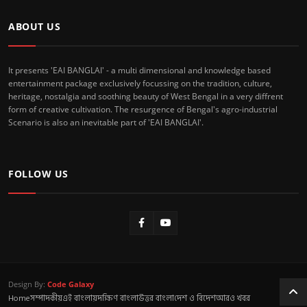
ABOUT US
It presents 'EAI BANGLAI' - a multi dimensional and knowledge based
entertainment package exclusively focussing on the tradition, culture,
heritage, nostalgia and soothing beauty of West Bengal in a very diffrent
form of creative cultivation. The resurgence of Bengal's agro-industrial
Scenario is also an inevitable part of 'EAI BANGLAI'.
FOLLOW US
Design By:
Code Galaxy
Home
সম্পাদকীয়
এই বাংলায়
দক্ষিণ বাংলা
উত্তর বাংলা
দেশ ও বিদেশ
আরও খবর