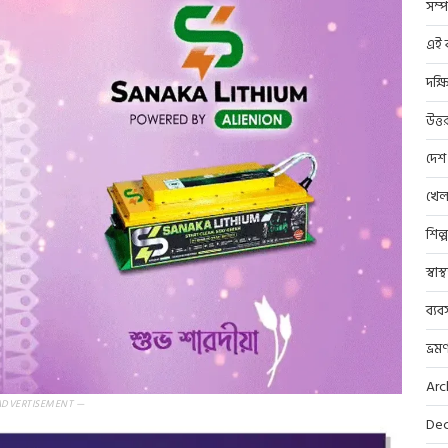
সম্প
এই ব
দক্ষ
উত্ত
দেশ
খেল
শিল্
স্বাস
ব্যব
ভ্রম
Arc
ADVERTISEMENT —
Dec