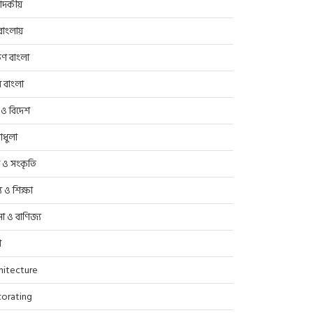
াদকীয়
াংলায়
িণ বাংলা
র বাংলা
 ও বিদেশ
াধুলা
প ও সংকৃতি
্থ্য ও শিক্ষা
সা ও বাণিজ্য
ণ
hitecture
orating