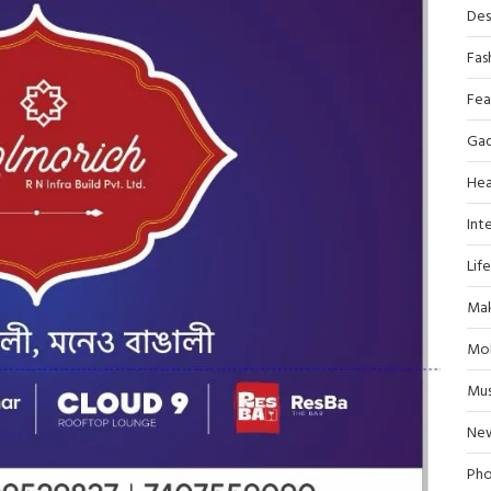
Des
Fas
Fea
Ga
Hea
Inte
Lif
Mak
Mob
Mus
Ne
Pho