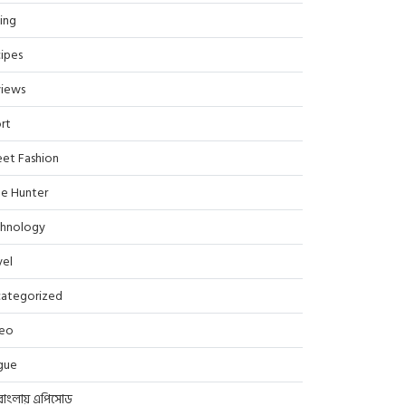
ing
ipes
iews
rt
eet Fashion
le Hunter
hnology
vel
ategorized
deo
gue
বাংলায় এপিসোড