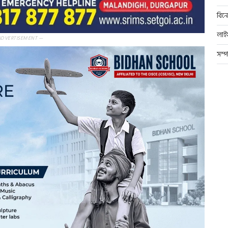
বিন
লাই
ADVERTISEMENT —
সম্