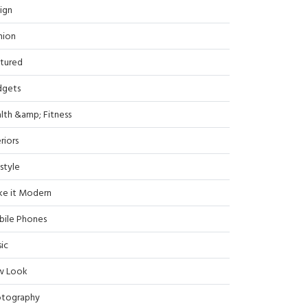
ign
hion
tured
dgets
lth &amp; Fitness
riors
estyle
e it Modern
ile Phones
ic
w Look
tography