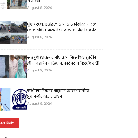
শাসকের
August 8, 2026
দূষিত জল, ওভারলোড গাড়ি ও চাকরির দাবিতে
কোল মাইনে বিজেপির পতাকা লাগিয়ে বিক্ষোভ
August 8, 2026
অন্নপূর্ণা যোজনার নথি জমা নিতে গিয়ে যুবতীর
শ্লীলতাহানির অভিযোগ, কাঠগড়ায় বিজেপি কর্মী
August 8, 2026
স্বাধীনতা দিবসের প্রাক্কালে আকাশবাণীতে
মুখ্যমন্ত্রীর বেতার ভাষণ
August 8, 2026
কল বিভাগ