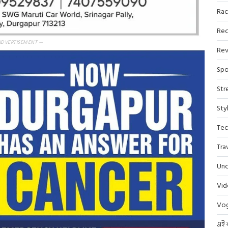
Rac
Rec
ADVERTISEMENT —
Rev
Spo
Str
Sty
Tec
Tra
Unc
Vi
Vo
এই 