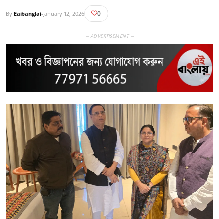
0
By
Eaibanglai
-
January 12, 2026
— ADVERTISEMENT —