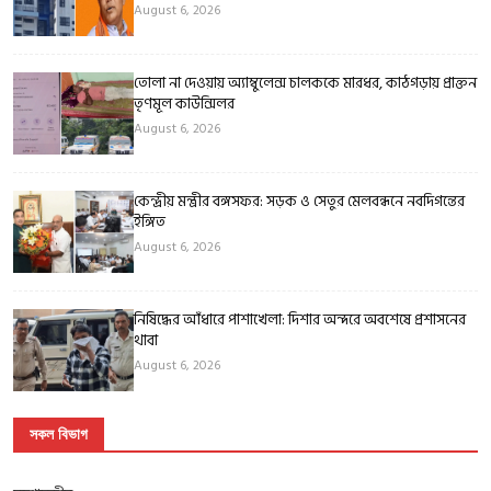
August 6, 2026
তোলা না দেওয়ায় অ্যাম্বুলেন্স চালককে মারধর, কাঠগড়ায় প্রাক্তন
তৃণমূল কাউন্সিলর
August 6, 2026
কেন্দ্রীয় মন্ত্রীর বঙ্গসফর: সড়ক ও সেতুর মেলবন্ধনে নবদিগন্তের
ইঙ্গিত
August 6, 2026
নিষিদ্ধের আঁধারে পাশাখেলা: দিশার অন্দরে অবশেষে প্রশাসনের
থাবা
August 6, 2026
সকল বিভাগ