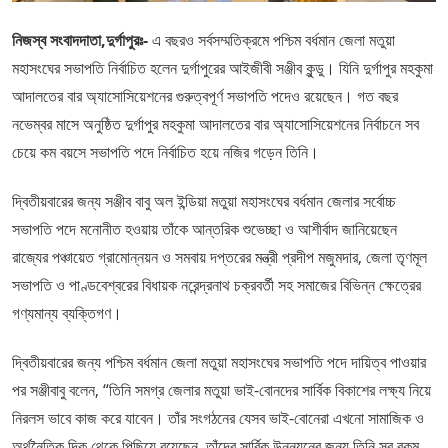
নিজস্ব সংবাদদাতা,দুর্গাপুরঃ-
এ বছরও সর্বসম্মতিক্রমে পশ্চিম বর্ধমান জেলা মতুয়া
মহাসংঘের সভাপতি নির্বাচিত হলেন দুর্গাপুরের আইজীবী সঞ্জীব কুন্ডু। যিনি দুর্গাপুর মহকুমা
আদালতের বার অ্যাসোসিয়েশনের গুরুত্বপূর্ণ সভাপতি পদেও রয়েছেন। গত বছর
নভেম্বর মাসে অনুষ্ঠিত দুর্গাপুর মহকুমা আদালতের বার অ্যাসোসিয়েশনের নির্বাচনে সব
চেয়ে কম বয়সে সভাপতি পদে নির্বাচিত হয়ে নজির গড়েন তিনি।
দ্বিতীয়বারের জন্য সঞ্জীব বাবু অল ইন্ডিয়া মতুয়া মহাসংঘের বর্ধমান জেলার সর্বোচ্চ
সভাপতি পদে মনোনীত হওয়ায় তাঁকে আন্তরিক শুভেচ্ছা ও আশীর্বাদ জানিয়েছেন
রাজ্যের পঞ্চায়েত গ্রামোন্নয়ন ও সমবায় দপ্তরের মন্ত্রী প্রদীপ মজুমদার, জেলা তৃণমূল
সভাপতি ও পাণ্ডবেশ্বরের বিধায়ক নরেন্দ্রনাথ চক্রবর্তী সহ সমাজের বিভিন্ন ক্ষেত্রের
গণ্যমান্য ব্যক্তিগণ।
দ্বিতীয়বারের জন্য পশ্চিম বর্ধমান জেলা মতুয়া মহাসংঘের সভাপতি পদে দায়িত্ব পাওয়ার
পর সঞ্জীবাবু বলেন, “তিনি সমগ্র জেলার মতুয়া ভাই-বোনদের সার্বিক বিকাশের লক্ষ্য নিয়ে
নিরলস ভাবে কাজ করে যাবেন। তাঁর সংগঠনের যেসব ভাই-বোনেরা এখনো সামাজিক ও
অর্থনৈতিক দিক থেকে পিছিয়ে রয়েছেন, তাঁদের সার্বিক উন্নয়নের জন্য তিনি সব রকম