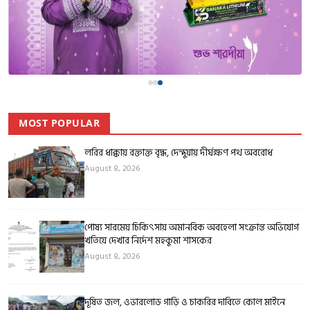
MOST POPULAR
লরির ধাক্কায় রক্তাক্ত বৃদ্ধ, দেন্দুয়ায় দীর্ঘক্ষণ পথ অবরোধ
August 8, 2026
পোষ্য সারমেয় চিকিৎসায় অমানবিক অবহেলা সংক্রান্ত অভিযোগ
খতিয়ে দেখার নির্দেশ মহকুমা শাসকের
August 8, 2026
দূষিত জল, ওভারলোড গাড়ি ও চাকরির দাবিতে কোল মাইনে