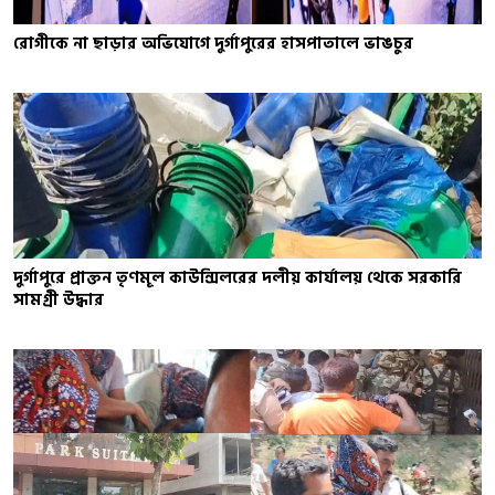
রোগীকে না ছাড়ার অভিযোগে দুর্গাপুরের হাসপাতালে ভাঙচুর
দুর্গাপুরে প্রাক্তন তৃণমূল কাউন্সিলরের দলীয় কার্যালয় থেকে সরকারি
সামগ্রী উদ্ধার