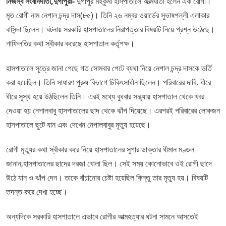
নিজস্ব সংবাদদাতা,দুর্গাপুরঃ-
দুর্গাপুর মহকুমা হাসপাতালে আত্মঘাতী হলেন এক রোগী।
মৃত রোগী নাম নেপাল চন্দ্র দাস(৮৫)। তিনি ২৬ নম্বর ওয়ার্ডের সুভাষপল্লী এলাকার
বাসিন্দা ছিলেন। ঘটনায় সরকারি হাসপাতালের নিরাপত্তার বিষয়টি নিয়ে প্রশ্ন উঠেছে।
গাফিলতির কথা স্বীকার করেছে হাসপাতাল কর্তৃপক্ষ।
হাসপাতালে সূত্রে জানা গেছে গত সোমবার পেটে ব্যথা নিয়ে নেপাল চন্দ্র দাসকে ভর্তি
করা হয়েছিল। তিনি সাধারণ পুরুষ বিভাগে চিকিৎসাধীন ছিলেন। পরিবারের দাবি, ধীরে
ধীরে সুস্থ হয়ে উঠছিলেন তিনি। এরই মধ্যে বুধবার সন্ধ্যায় হাসপাতাল থেকে খবর
দেওয়া হয় নেপালবাবু হাসপাতালের ছাদ থেকে ঝাঁপ দিয়েছে। এরপরই পরিবারের লোকজন
হাসপাতালে ছুটে যান এবং দেখেন নেপালবাবুর মৃত্যু হয়েছে।
রোগী মৃত্যুর কথা স্বীকার করে নিয়ে হাসপাতালের সুপার ডাক্তার ধীমান মণ্ডল
জানান,হাসপাতালের ছাদের দরজা খোলা ছিল। সেই সময় কোনোভাবে ওই রোগী ছাদে
উঠে যান ও ঝাঁপ দেন। তাকে বাঁচানোর চেষ্টা হয়েছিল কিন্তু তার মৃত্যু হয়। বিষয়টি
তদন্ত করে দেখা হচ্ছে।
অন্যদিকে সরকারি হাসপাতালে এভাবে রোগীর আত্মহত্যার ঘটনা সামনে আসতেই