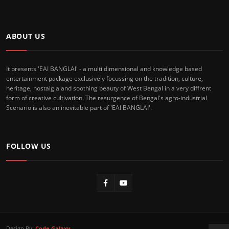
ABOUT US
It presents 'EAI BANGLAI' - a multi dimensional and knowledge based
entertainment package exclusively focussing on the tradition, culture,
heritage, nostalgia and soothing beauty of West Bengal in a very diffrent
form of creative cultivation. The resurgence of Bengal's agro-industrial
Scenario is also an inevitable part of 'EAI BANGLAI'.
FOLLOW US
Design By:
Code Galaxy