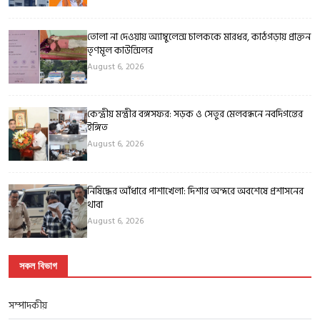
তোলা না দেওয়ায় অ্যাম্বুলেন্স চালককে মারধর, কাঠগড়ায় প্রাক্তন
তৃণমূল কাউন্সিলর
August 6, 2026
কেন্দ্রীয় মন্ত্রীর বঙ্গসফর: সড়ক ও সেতুর মেলবন্ধনে নবদিগন্তের
ইঙ্গিত
August 6, 2026
নিষিদ্ধের আঁধারে পাশাখেলা: দিশার অন্দরে অবশেষে প্রশাসনের
থাবা
August 6, 2026
সকল বিভাগ
সম্পাদকীয়