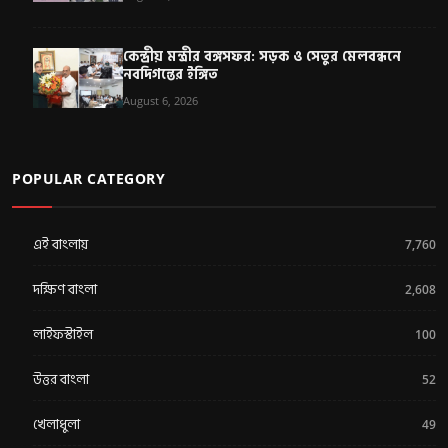
কেন্দ্রীয় মন্ত্রীর বঙ্গসফর: সড়ক ও সেতুর মেলবন্ধনে
নবদিগন্তের ইঙ্গিত
August 6, 2026
POPULAR CATEGORY
এই বাংলায়
7,760
দক্ষিণ বাংলা
2,608
লাইফস্টাইল
100
উত্তর বাংলা
52
খেলাধুলা
49