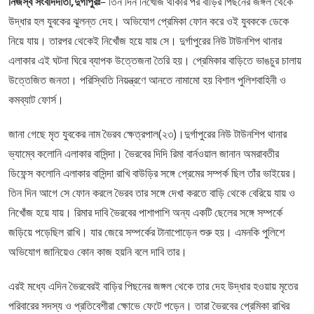
নিজস্ব সংবাদদাতা,দুর্গাপুরঃ
– তিন দিন নিখোঁজ থাকার পর বাড়ির পিছনের জঙ্গল থেকে
উদ্ধার হল যুবকের ঝুলন্ত দেহ। অভিযোগ প্রেমিকা ফোন করে ওই যুবককে ডেকে
নিয়ে যায়। তারপর থেকেই নিখোঁজ হয়ে যায় সে। দুর্গাপুরের নিউ টাউনশিপ থানার
এলাকার এই ঘটনা ঘিরে ব্যাপক উত্তেজনা তৈরি হয়। প্রেমিকার বাড়িতে ভাঙচুর চালায়
উত্তেজিত জনতা। পরিস্থিতি নিয়ন্ত্রণে আনতে নামামো হয় বিশাল পুলিশবাহিনী ও
কমব্যাট ফোর্স।
জানা গেছে মৃত যুবকের নাম ভৈরব ক্ষেত্রপাল(২৩)।দুর্গাপুরের নিউ টাউনশিপ থানার
ভ্যাম্বে কলোনি এলাকার বাসিন্দা। ভৈরবের দিদি রিমা বার্নওয়াল জানান অমরাবতীর
ডিফেন্স কলোনি এলাকার বাসিন্দা রাখি বাউড়ির সঙ্গে প্রেমের সম্পর্ক ছিল তাঁর ভাইয়ের।
তিন দিন আগে সে ফোন করলে ভৈরব তার সঙ্গে দেখা করতে বাড়ি থেকে বেরিয়ে যায় ও
নিখোঁজ হয়ে যায়। রিমার দাবি ভৈরবের পাশাপাশি অন্য একটি ছেলের সঙ্গে সম্পর্কে
জড়িয়ে পড়েছিল রাখি। যার জেরে সম্পর্কের টানাপোড়েন শুরু হয়। এমনকি পুলিশে
অভিযোগ জানিয়েও কোন কাজ হয়নি বলে দাবি তার।
এরই মধ্যে এদিন ভৈরবেরই বাড়ির পিছনের জঙ্গল থেকে তার দেহ উদ্ধার হওয়ায় মৃতের
পরিবারের সদস্য ও প্রতিবেশীরা ক্ষোভে ফেটে পড়েন। তারা ভৈরবের প্রেমিকা রাখির