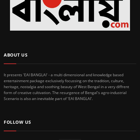
ABOUT US
It presents 'EAI BANGLAI' - a multi dimensional and knowledge based
entertainment package exclusively focussing on the tradition, culture,
heritage, nostalgia and soothing beauty of West Bengal in a very diffrent
form of creative cultivation. The resurgence of Bengal's agro-industrial
Scenario is also an inevitable part of 'EAI BANGLAI'.
FOLLOW US