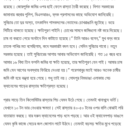
রয়েছে। জোরপুর্বক জমির ওপর ছাই ফেলে রাস্তা তৈরী করেছে। বিগত সরকারের
জামানায় বহুবার পুলিশ, বিএলআরও, ব্লক প্রশাসনের কাছে অভিযোগ জানিয়েছি।
সুবিচার তো দুর অস্ত, তৎকালিন শাসকদলের নেতাদের চোখরাঙানি জুটেছে। ভয়ে
সিটিয়ে থাকতে হয়েছে। ক্ষতিপুরণ পাইনি। চোখের সামনে জমিগুলো নষ্ট করে দিয়েছে।
চাষ না করতে পেরে অনটনে দিন কাটাতে হয়েছে।” তিনি আরও বলেন,” মুখ বন্ধ করে
চাতক পাখির মত বসেছিলাম, কবে সরকারটা বদল হবে। সেদিন সুবিচার পাবো। নতুন
সরকার হয়েছে। তাই সুবিচারের আশায় আবার অভিযোগ জানিয়েছি। গত ১৫ বছর ধরে
আমার ১৬ বিঘা তিন ফসলি জমির যা ক্ষতি হয়েছে, তার ক্ষতিপুরণ যেন পাই। আমার চাষ
জমি যেন আগের অবস্থায় ফিরিয়ে দেওয়া হয়।” পরেশবাবুর মতই আরও অনেক চাষীর
জমি নষ্ট হয়ে বন্ধ্যা হয়ে গেছে। শুধু তাই নয়। সোদপুর নিমডাঙা এলাকায় সেচ
ক্যানেলের পাড়ের রাস্তায় ক্ষতিগ্রস্ত হয়েছে।
প্রায় সাড়ে তিন কিলোমিটার রাস্তার পিচ যেমন উঠে গেছে। তেমনই খানাখন্দে ভর্তি।
যেখানে ১০ টন ভার নেওয়ার ক্ষমতা। সেই রাস্তায় ৪০-৫০ টনের ওপর বালি বোঝাই লরি
যাতায়াত করছে। যার দরুন ক্যানেলের পাড় ধসে পড়ছে। আর ওই ক্যানেলপাড় ভাঙলে
যেমন কৃষি কাজে সেচের জল জোগান লাটে উঠবে। তেমনই বড়সড় ক্ষতির মুখে পড়েছে