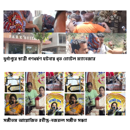
দুর্গাপুরে ছাত্রী গণধর্ষণ ঘটনায় ধৃত হোটেল ম্যানেজার
সঙ্গীতম আয়োজিত রবীন্দ্র-নজরুল সঙ্গীত সন্ধ্যা