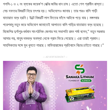
গলসি-১ ও ২ নং ব্লকের কয়েক’শ হেক্টর জমির ধান চাষ। এতো গেল গ্রামীন রাস্তা।
সেচ দফতর বিষয়টি নিয়ে তৎপর হয়। অভিযোগও জানায়। তার পরও বালি গাড়ী
যাতায়াত বন্ধ হয়নি। উল্টে বিষয়টি লাল ফিতের ফাঁসে আটকে পড়ে যায়। মঙ্গলবার
পরেশবাবু নতুন করে অভিযোগ জানাতেই আপাতত বালি গাড়ির যাতায়াত বন্ধ হয়েছে।
বিজেপির দুর্গাপুর-বর্ধমান সাংগঠনিক জেলার সহ সভাপতি রমন শর্মা বলেন,” নতুন সরকার
আসার পর, মানুষ দমবন্ধ অবস্থা থেকে প্রান ফিরে পেয়েছে। এরা তারই প্রমান।
সাহসিকতার সঙ্গে মুখ খুলতে পারছে। মাফিয়ারাজের প্রতিবাদে বিচার চাইতে পারছে।”
— ADVERTISEMENT —