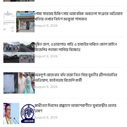
পোষ্য সারমেয় চিকিৎসায় অমানবিক অবহেলা সংক্রান্ত অভিযোগ
খতিয়ে দেখার নির্দেশ মহকুমা শাসকের
August 8, 2026
দূষিত জল, ওভারলোড গাড়ি ও চাকরির দাবিতে কোল মাইনে
বিজেপির পতাকা লাগিয়ে বিক্ষোভ
August 8, 2026
অন্নপূর্ণা যোজনার নথি জমা নিতে গিয়ে যুবতীর শ্লীলতাহানির
অভিযোগ, কাঠগড়ায় বিজেপি কর্মী
August 8, 2026
স্বাধীনতা দিবসের প্রাক্কালে আকাশবাণীতে মুখ্যমন্ত্রীর বেতার
ভাষণ
August 8, 2026