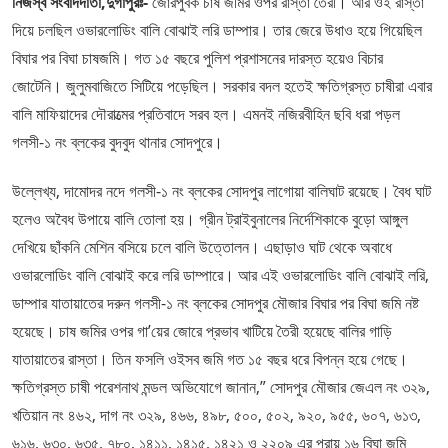
নিজস্ব সংবাদদাতা,দুর্গাপুরঃ-
জোরপুর্বক চাষ জমির ওপর রাস্তা তৈরী। আর ওই রাস্তা
দিয়ে চলছিল ওভারলোডিং বালি বোঝাই লরি ডাম্পার। তার জেরে উধাও হয়ে গিয়েছিল
বিঘার পর বিঘা চাষজমি। গত ১৫ বছরে পুলিশ প্রশাসনের দারস্ত হয়েও বিচার
জোটেনি। জুলুমবাজিতে সিটিয়ে পড়েছিল। সরকার বদল হতেই ক্ষতিগ্রস্ত চাষীরা এবার
বালি মাফিয়াদের দৌরাত্মের প্রতিবাদে সরব হল। এমনই নজিরবীহিন ছবি ধরা পড়ল
গলসী-১ নং ব্লকের বুদবুদ থানার সোদপুরে।
উল্লেখ্য, দামোদর নদে গলসী-১ নং ব্লকের সোদপুর লাগোয়া বালিঘাট রয়েছে। বৈধ ঘাট
হলেও অবৈধ উপায়ে বালি তোলা হয়। গ্রীন ট্রাইবুনালের নির্দেশিকাকে বুড়ো আঙ্গুল
দেখিয়ে ছাঁকনি মেশিন বসিয়ে চলে বালি উত্তোলন। এছাড়াও ঘাট থেকে অবাধে
ওভারলোডিং বালি বোঝাই করে লরি ডাম্পারে। আর এই ওভারলোডিং বালি বোঝাই লরি,
ডাম্পার যাতায়াতের দরুন গলসী-১ নং ব্লকের সোদপুর মৌজার বিঘার পর বিঘা জমি নষ্ট
হয়েছে। চাষ জমির ওপর গা’য়ের জোরে প্রভাব খাটিয়ে তৈরী হয়েছে বালির গাড়ি
যাতায়াতের রাস্তা। তিন ফসলি ওইসব জমি গত ১৫ বছর ধরে বিপন্ন হয়ে গেছে।
ক্ষতিগ্রস্ত চাষী পরেশনাথ মন্ডল অভিযোগে জানান,” সোদপুর মৌজার জেএল নং ৩২৯,
খতিয়ান নং ৪৬২, দাগ নং ৩২৯, ৪৬৬, ৪৯৮, ৫০০, ৫০২, ৯২০, ৯৫৫, ৬০৭, ৬১৩,
৬১৬, ৬৩০, ৬৩৫, ৭৮০, ১৪১১, ১৪১৫, ১৪২১ ও ২২০৯ এর প্রায় ১৬ বিঘা জমি