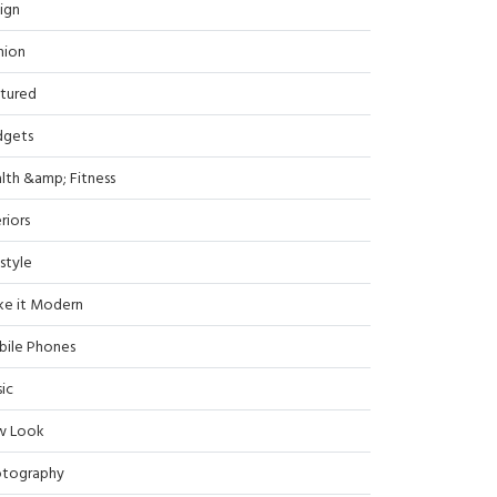
ign
hion
tured
dgets
lth &amp; Fitness
riors
estyle
e it Modern
ile Phones
ic
w Look
tography