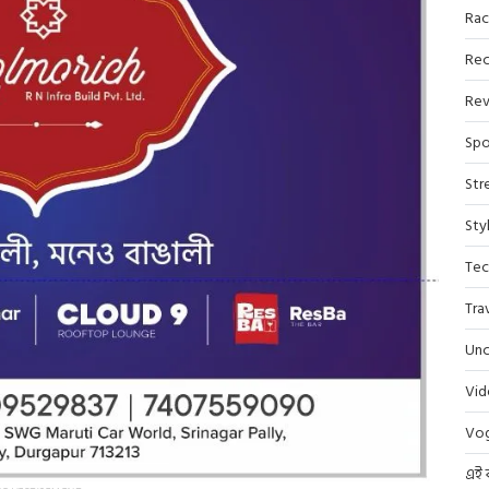
Rac
Rec
Rev
Spo
Str
Sty
Tec
Tra
Unc
Vi
Vo
এই 