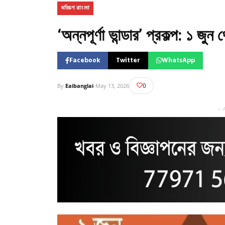
দক্ষিণ বাংলা
‘অন্নপূর্ণা ভান্ডার’ প্রকল্প: ১ জু
Facebook
Twitter
WhatsApp
0
By
Eaibanglai
-
May 13, 2026
— 