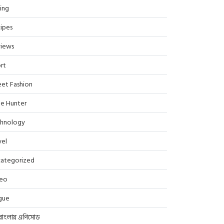
ing
ipes
iews
rt
eet Fashion
le Hunter
hnology
vel
ategorized
deo
gue
বাংলায় এপিসোড