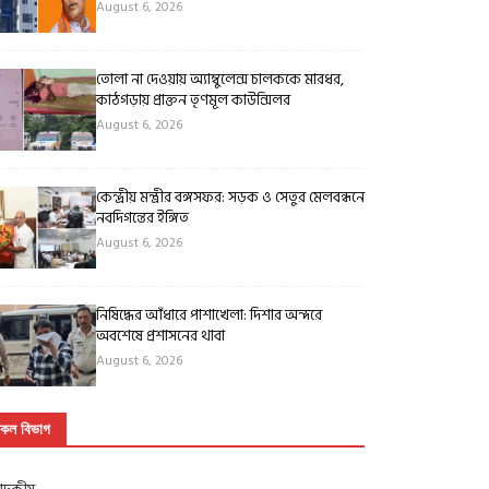
August 6, 2026
তোলা না দেওয়ায় অ্যাম্বুলেন্স চালককে মারধর,
কাঠগড়ায় প্রাক্তন তৃণমূল কাউন্সিলর
August 6, 2026
কেন্দ্রীয় মন্ত্রীর বঙ্গসফর: সড়ক ও সেতুর মেলবন্ধনে
নবদিগন্তের ইঙ্গিত
August 6, 2026
নিষিদ্ধের আঁধারে পাশাখেলা: দিশার অন্দরে
অবশেষে প্রশাসনের থাবা
August 6, 2026
কল বিভাগ