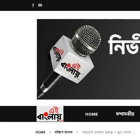
HOME
সম্পাদকীয়
HOME
দক্ষিণ বাংলা
‘অন্নপূর্ণা ভান্ডার’ প্রকল্প: ১ জুন থেকে...