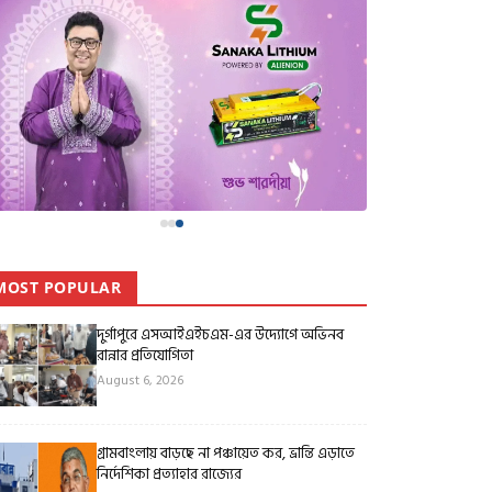
MOST POPULAR
দুর্গাপুরে এসআইএইচএম-এর উদ্যোগে অভিনব
রান্নার প্রতিযোগিতা
August 6, 2026
গ্রামবাংলায় বাড়ছে না পঞ্চায়েত কর, ভ্রান্তি এড়াতে
নির্দেশিকা প্রত্যাহার রাজ্যের