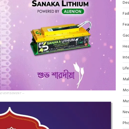
Des
Fas
Fea
Ga
Hea
Inte
Lif
Mak
Mob
ADVERTISEMENT —
Mus
Ne
Pho