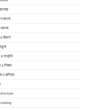
াদকীয়
াংলায়
িণ বাংলা
র বাংলা
 ও বিদেশ
াধুলা
প ও সংকৃতি
্থ্য ও শিক্ষা
সা ও বাণিজ্য
ণ
hitecture
orating