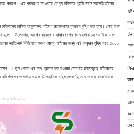
সম্প
ন্ডার’ প্রকল্প। এই প্রকল্পের আওতায় যোগ্য মহিলারা প্রতি মাসে সরাসরি তাঁদের
এই ব
দক্ষ
 এলে মহিলাদের মাসিক অনুদানের পরিমাণ উল্লেখযোগ্যভাবে বৃদ্ধি করা হবে। সেই কথা
উত্ত
কল্প আনা হলো। উল্লেখ্য, আগের ব্যবস্থায় সাধারণ শ্রেণির মহিলারা ১৫০০ টাকা এবং
কার জাতি-ধর্ম নির্বিশেষে সকল যোগ্য মহিলার জন্য এই অনুদান বৃদ্ধি করে ৩০০০
দেশ
খেল
ত হবেন। ১ জুন থেকে এই অর্থ প্রদান শুরু হওয়ার ঘোষণায় রাজ্যজুড়ে মহিলাদের
শিল্
ার নারীশক্তির ক্ষমতায়নে এক ঐতিহাসিক মাইলফলক হিসেবে দেখছে রাজনৈতিক
স্বাস
ব্যব
ADVERTISEMENT —
ভ্রম
Arc
Dec