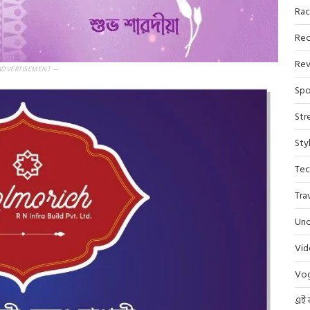
Rac
Rec
Rev
ADVERTISEMENT —
Spo
Str
Sty
Tec
Tra
Unc
Vi
Vo
এই 