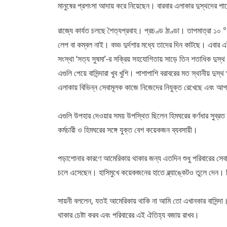
মানুষের প্রশংসা আদায় করে নিয়েছেন। বারবার এলাকার দুস্থদের 
রাজ্যে কার্যত চলছে শৈত্যপ্রবাহ। প্রচণ্ড ঠাণ্ডা। তাপমাত্রা ১০
লেপ বা কম্বল নাই। বড্ড দুর্দশার মধ্যে তাদের দিন কাটছে। এবার এই
সংস্থা ‘সত্য সুষমা’-র সক্রিয় সহযোগিতায় সাড়ে তিন শতাধিক দুস্থ মা
এগুলি পেয়ে বাসিন্দারা খুব খুশি। পাশাপাশি বরাবরের মত স্থানীয় দুস্
এলাকায় বিভিন্ন সেবামূলক কাজে নিজেদের নিযুক্ত রেখেছে এবং আপদ
এগুলি উপহার দেওয়ার সময় উপস্থিত ছিলেন হিমঘরের কর্ণধার সুব্রত 
কর্মচারী ও হিমঘরের সঙ্গে যুক্ত বেশ কয়েকজন ব্যবসায়ী।
পড়াশোনার কারণে আমেরিকায় থাকার জন্য এতদিন শুধু পরিবারের সেবা
চলে এসেছেন। হাসিমুখে কয়েকজনের হাতে ব্ল্যাঙ্কেটও তুলে দেন। 
সায়নী বললেন, যতই আমেরিকায় থাকি না আমি তো এখানকার বাসিন্দা।
থাকার চেষ্টা করব এবং পরিবারের এই ঐতিহ্য বজায় রাখব।