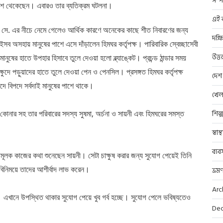
সম্প
পাশে থেকেছেন। এবারও তার ব্যতিক্রম ঘটলনা।
এই ব
 ° সে. এর নীচে নেমে গেলেও আর্থিক কারণে অনেকের কাছে শীত নিবারণের জন্য
দক্ষ
সব অসহায় মানুষের পাশে এসে দাঁড়ালেন হিমঘর কর্তৃপক্ষ। পারিবারিক স্বেচ্ছাসেবী
উত্ত
নুষের হাতে উপহার হিসাবে তুলে দেওয়া হলো ব্ল্যাঙ্কেট। প্রচন্ড ঠান্ডার সময়
থ ক্ষুদে পড়ুয়াদের হাতে তুলে দেওয়া পেন ও পেনসিল। প্রসঙ্গত হিমঘর কর্তৃপক্ষ
দেশ
ে বিপদে সর্বদাই মানুষের পাশে থাকে।
খেল
কোনার সহ তার পরিবারের সদস্য সুষমা, অর্চনা ও সায়নী এবং হিমঘরের সমস্ত
শিল্
স্বাস
ব্যব
মূলক কাজের কথা শুনেছেন সায়নী। সেটা চাক্ষুষ করার জন্য সুযোগ পেয়েই তিনি
বিনিময়ে তাদের আশীর্বাদ লাভ করেন।
ভ্রম
Arc
 এখানে উপস্থিত থাকার সুযোগ পেয়ে খুব গর্ব হচ্ছে। সুযোগ পেলে ভবিষ্যতেও
Dec