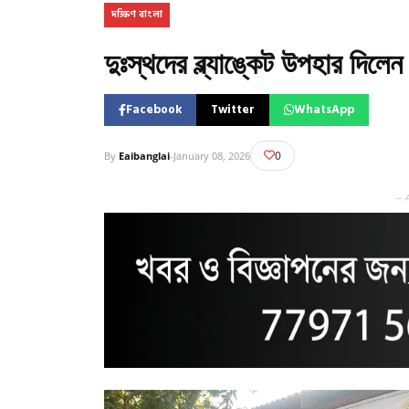
দক্ষিণ বাংলা
দুঃস্থদের ব্ল্যাঙ্কেট উপহার দিলেন 
Facebook
Twitter
WhatsApp
0
By
Eaibanglai
-
January 08, 2026
— 