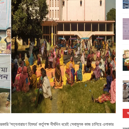
স
কারি ‘সত্যনারায়ণ হিমঘর’ কর্তৃপক্ষ দীর্ঘদিন ধরেই সেবামূলক কাজ চালিয়ে এলাকার