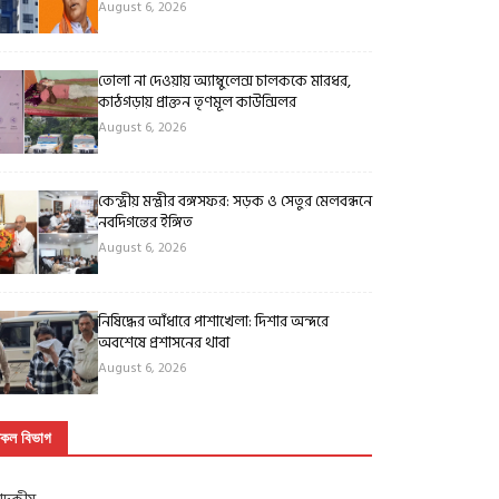
August 6, 2026
তোলা না দেওয়ায় অ্যাম্বুলেন্স চালককে মারধর,
কাঠগড়ায় প্রাক্তন তৃণমূল কাউন্সিলর
August 6, 2026
কেন্দ্রীয় মন্ত্রীর বঙ্গসফর: সড়ক ও সেতুর মেলবন্ধনে
নবদিগন্তের ইঙ্গিত
August 6, 2026
নিষিদ্ধের আঁধারে পাশাখেলা: দিশার অন্দরে
অবশেষে প্রশাসনের থাবা
August 6, 2026
কল বিভাগ