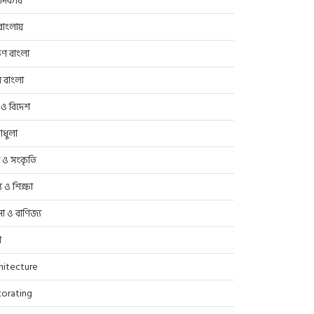
াদকীয়
াংলায়
িণ বাংলা
র বাংলা
 ও বিদেশ
াধুলা
প ও সংকৃতি
্থ্য ও শিক্ষা
সা ও বাণিজ্য
ণ
hitecture
orating