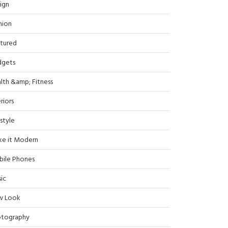
ign
hion
tured
dgets
lth &amp; Fitness
riors
estyle
e it Modern
ile Phones
ic
w Look
tography