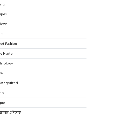
ing
ipes
iews
rt
eet Fashion
le Hunter
hnology
vel
ategorized
deo
gue
বাংলায় এপিসোড