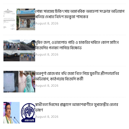
পোষ্য সারমেয় চিকিৎসায় অমানবিক অবহেলা সংক্রান্ত অভিযোগ
খতিয়ে দেখার নির্দেশ মহকুমা শাসকের
August 8, 2026
দূষিত জল, ওভারলোড গাড়ি ও চাকরির দাবিতে কোল মাইনে
বিজেপির পতাকা লাগিয়ে বিক্ষোভ
August 8, 2026
অন্নপূর্ণা যোজনার নথি জমা নিতে গিয়ে যুবতীর শ্লীলতাহানির
অভিযোগ, কাঠগড়ায় বিজেপি কর্মী
August 8, 2026
স্বাধীনতা দিবসের প্রাক্কালে আকাশবাণীতে মুখ্যমন্ত্রীর বেতার
ভাষণ
August 8, 2026