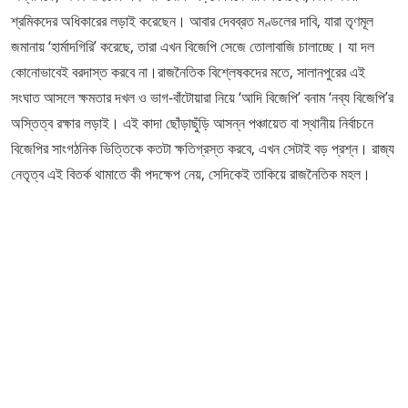
শ্রমিকদের অধিকারের লড়াই করেছেন। আবার দেবব্রত মণ্ডলের দাবি, যারা তৃণমূল
জমানায় ‘হার্মাদগিরি’ করেছে, তারা এখন বিজেপি সেজে তোলাবাজি চালাচ্ছে। যা দল
কোনোভাবেই বরদাস্ত করবে না। ​রাজনৈতিক বিশ্লেষকদের মতে, সালানপুরের এই
সংঘাত আসলে ক্ষমতার দখল ও ভাগ-বাঁটোয়ারা নিয়ে ‘আদি বিজেপি’ বনাম ‘নব্য বিজেপি’র
অস্তিত্ব রক্ষার লড়াই। এই কাদা ছোঁড়াছুঁড়ি আসন্ন পঞ্চায়েত বা স্থানীয় নির্বাচনে
বিজেপির সাংগঠনিক ভিত্তিকে কতটা ক্ষতিগ্রস্ত করবে, এখন সেটাই বড় প্রশ্ন। রাজ্য
নেতৃত্ব এই বিতর্ক থামাতে কী পদক্ষেপ নেয়, সেদিকেই তাকিয়ে রাজনৈতিক মহল।