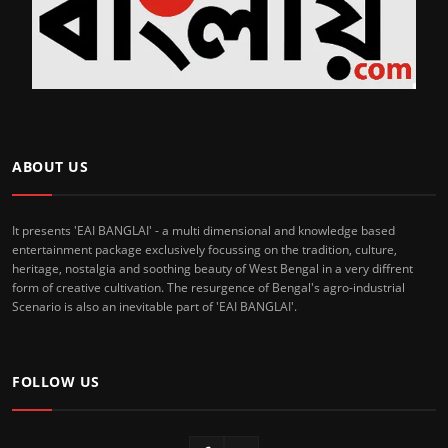
ABOUT US
It presents 'EAI BANGLAI' - a multi dimensional and knowledge based
entertainment package exclusively focussing on the tradition, culture,
heritage, nostalgia and soothing beauty of West Bengal in a very diffrent
form of creative cultivation. The resurgence of Bengal's agro-industrial
Scenario is also an inevitable part of 'EAI BANGLAI'.
FOLLOW US