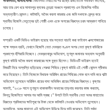
সংবাদদাতা,আসানসোলঃ-
বিধানসভা নির্বাচনের পর রাজ্যে রাজনৈতিক সমীকরণ বদলেছে,
আর তার রেশ ধরে সালানপুর ব্লকের দেন্দুয়া অঞ্চলে প্রকাশ্যে এল বিজেপির গভীর
অভ্যন্তরীণ কোন্দল। কাটমানি, অবৈধ কয়লা কারবার এবং জমি দখলকে কেন্দ্র করে
স্থানীয় বিজেপি নেতৃত্বের দুই গোষ্ঠী এখন একে অপরের বিরুদ্ধে চরম আক্রমণ শানিয়ে
চলেছে।
​সম্প্রতি একটি ভিডিও ভাইরাল হয়েছে যার সত্যতা যাচাই করা ফাইনাল এক্সপোজারের
পক্ষে সম্ভব হয়নি, যেখানে বিজেপি নেতা দেবব্রত মণ্ডল অপর নেতা কৃষ্ণা বাউরিকে
প্রকাশ্যে হুঁশিয়ারি দিচ্ছেন। দেবব্রতবাবুর অভিযোগ, তৃণমূল জমানার অভ্যাস অনুযায়ী
কৃষ্ণা বাউরি অবৈধ কয়লা কারবারের সঙ্গে যুক্ত ছিলেন। ভিডিওটি ভাইরাল হতেই
বিষয়টি নিয়ে অস্বস্তি ছড়িয়েছে গেরুয়া শিবিরে। ​কৃষ্ণা বাউরি এই গোষ্ঠী কোন্দল স্বীকার
করে নিয়েছেন। তিনি নিজেকে বিধায়ক অরিজিৎ রায়ের শিবিরের লোক বলে দাবি করে পাল্টা
অভিযোগ তুলেছেন অরিজিৎ রায়ের দাদা অভিজিৎ রায়ের শিবিরের বিরুদ্ধে। কৃষ্ণার
সাফাই, “২০১৮ সালে তৃণমূলে থাকাকালীন অভাবের তাড়নায় কয়লার কাজ করতাম,
কিন্তু বিজেপিতে আসার পর আমি স্বচ্ছ।” উলটে তিনি স্থানীয় নেতা অমর মাহাতোর
বিরুদ্ধে শ্রমিকদের ক্ষতিপূরণের টাকা থেকে কাটমানি নেওয়ার অভিযোগ তুলেছেন। ​
অন্যদিকে, অমর মাহাতো এই অভিযোগ উড়িয়ে দিয়ে দাবি করেছেন, তিনি সর্বদা