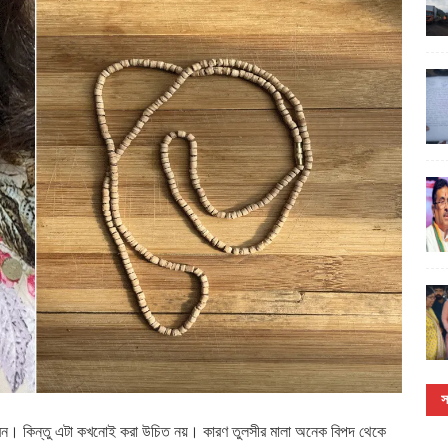
স
েন। কিন্তু এটা কখনোই করা উচিত নয়। কারণ তুলসীর মালা অনেক বিপদ থেকে