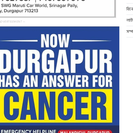
বিন
লাই
ADVERTISEMENT —
সম্