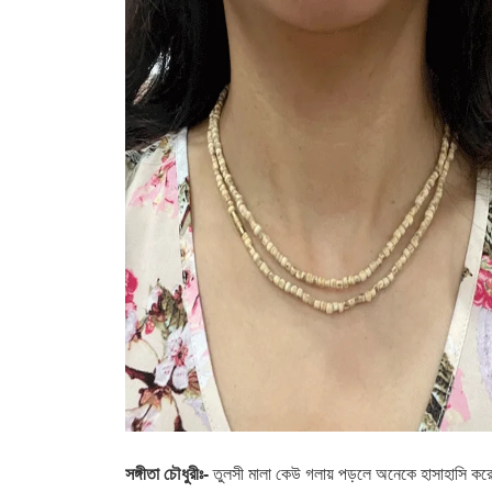
সঙ্গীতা চৌধুরীঃ-
তুলসী মালা কেউ গলায় পড়লে অনেকে হাসাহাসি কর