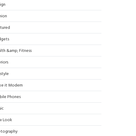
ign
hion
tured
dgets
lth &amp; Fitness
riors
estyle
e it Modern
ile Phones
ic
w Look
tography