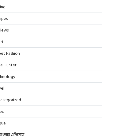
ing
ipes
iews
rt
eet Fashion
le Hunter
hnology
vel
ategorized
deo
gue
বাংলায় এপিসোড