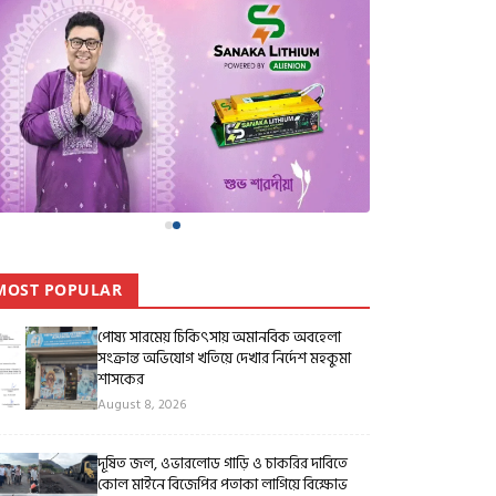
MOST POPULAR
পোষ্য সারমেয় চিকিৎসায় অমানবিক অবহেলা
সংক্রান্ত অভিযোগ খতিয়ে দেখার নির্দেশ মহকুমা
শাসকের
August 8, 2026
দূষিত জল, ওভারলোড গাড়ি ও চাকরির দাবিতে
কোল মাইনে বিজেপির পতাকা লাগিয়ে বিক্ষোভ