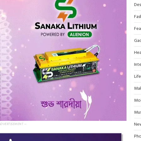
Des
Fas
Fea
Ga
Hea
Inte
Lif
Mak
Mob
Mus
Ne
ADVERTISEMENT —
Pho