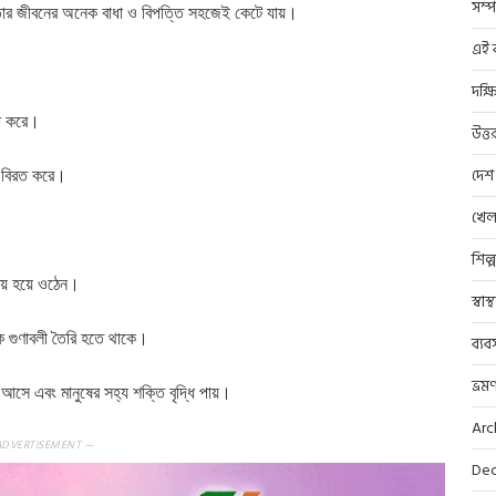
সম্প
ে তার জীবনের অনেক বাধা ও বিপত্তি সহজেই কেটে যায়।
এই ব
দক্ষ
ষা করে।
উত্ত
ে বিরত করে।
দেশ
খেল
শিল্
িয় হয়ে ওঠেন।
স্বাস
বিক গুণাবলী তৈরি হতে থাকে।
ব্যব
ভ্রম
আসে এবং মানুষের সহ্য শক্তি বৃদ্ধি পায়।
Arc
ADVERTISEMENT —
Dec