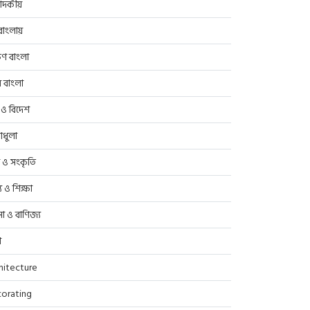
াদকীয়
াংলায়
িণ বাংলা
র বাংলা
 ও বিদেশ
াধুলা
প ও সংকৃতি
্থ্য ও শিক্ষা
সা ও বাণিজ্য
ণ
hitecture
orating