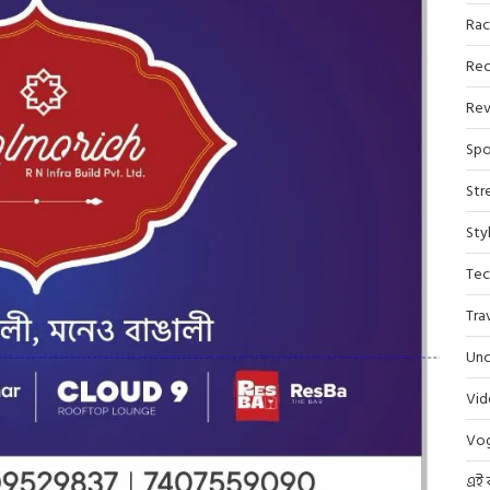
Rac
Rec
Rev
Spo
Str
Sty
Tec
Tra
Unc
Vi
Vo
এই 