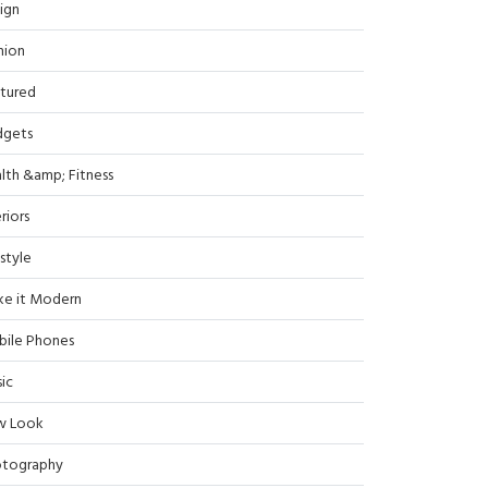
ign
hion
tured
dgets
lth &amp; Fitness
riors
estyle
e it Modern
ile Phones
ic
w Look
tography