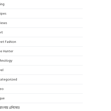
ing
ipes
iews
rt
eet Fashion
le Hunter
hnology
vel
ategorized
deo
gue
বাংলায় এপিসোড