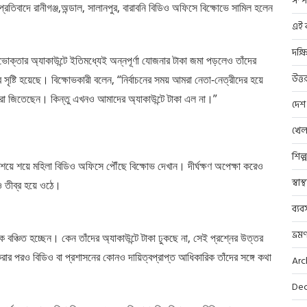
সম্প
প্রতিবাদে রানীগঞ্জ,অন্ডাল, সালানপুর, বারাবনি বিডিও অফিসে বিক্ষোভে সামিল হলেন
এই ব
দক্ষ
ভোক্তার অ্যাকাউন্টে ইতিমধ্যেই অন্নপূর্ণা যোজনার টাকা জমা পড়লেও তাঁদের
উত্ত
ষ্টি হয়েছে। বিক্ষোভকারী বলেন, “নির্বাচনের সময় আমরা নেতা-নেত্রীদের হয়ে
তাঁরা জিতেছেন। কিন্তু এখনও আমাদের অ্যাকাউন্টে টাকা এল না।”
দেশ
খেল
শিল্
 শয়ে শয়ে মহিলা বিডিও অফিসে পৌঁছে বিক্ষোভ দেখান। দীর্ঘক্ষণ অপেক্ষা করেও
স্বাস
ও তীব্র হয়ে ওঠে।
ব্যব
ভ্রম
ে বঞ্চিত হচ্ছেন। কেন তাঁদের অ্যাকাউন্টে টাকা ঢুকছে না, সেই প্রশ্নের উত্তর
রার পরও বিডিও বা প্রশাসনের কোনও দায়িত্বপ্রাপ্ত আধিকারিক তাঁদের সঙ্গে কথা
Arc
Dec