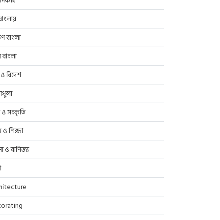
াদকীয়
াংলায়
িণ বাংলা
র বাংলা
 ও বিদেশ
াধুলা
প ও সংকৃতি
্থ্য ও শিক্ষা
সা ও বাণিজ্য
ণ
hitecture
orating