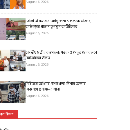
August 6, 2026
তোলা না দেওয়ায় অ্যাম্বুলেন্স চালককে মারধর,
কাঠগড়ায় প্রাক্তন তৃণমূল কাউন্সিলর
August 6, 2026
কেন্দ্রীয় মন্ত্রীর বঙ্গসফর: সড়ক ও সেতুর মেলবন্ধনে
নবদিগন্তের ইঙ্গিত
August 6, 2026
নিষিদ্ধের আঁধারে পাশাখেলা: দিশার অন্দরে
অবশেষে প্রশাসনের থাবা
August 6, 2026
কল বিভাগ