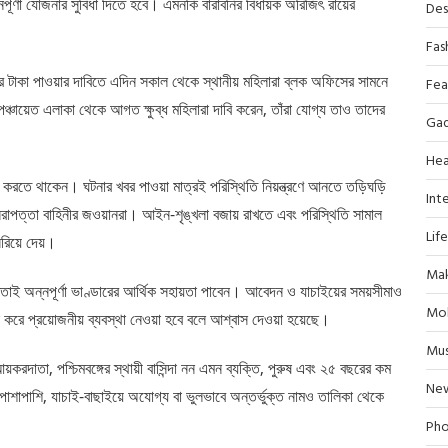
নপূর্ণা যোজনার সুবিধা দিতে হবে। এমনকি বারাবনির বিধায়ক অরিজিৎ রায়ের
Des
Fas
ার টাকা পাওয়ার দাবিতে এদিন সকাল থেকে স্থানীয় মহিলারা ব্লক অফিসের সামনে
Fea
ঞ্চায়েত এলাকা থেকে আগত ক্ষুব্ধ মহিলারা দাবি করেন, তাঁরা যোগ্য তাও তাদের
Ga
Hea
ন করতে থাকেন। ঘটনার খবর পাওয়া মাত্রই পরিস্থিতি নিয়ন্ত্রণে আনতে তড়িঘড়ি
Inte
য় নিরাপত্তা বাহিনীর জওয়ানরা। আইন-শৃঙ্খলা বজায় রাখতে এবং পরিস্থিতি সামাল
Lif
 সরিয়ে দেয়।
Mak
াই অন্নপূর্ণা ভাণ্ডারের আর্থিক সহায়তা পাবেন। আবেদন ও যাচাইয়ের সময়সীমাও
Mob
 করে প্রয়োজনীয় ব্যবস্থা নেওয়া হবে বলে আশ্বাস দেওয়া হয়েছে।
Mus
আয়করদাতা, পশ্চিমবঙ্গের স্থায়ী বাসিন্দা নন এমন ব্যক্তি, পুরুষ এবং ২৫ বছরের কম
Ne
পাশাপাশি, যাচাই-বাছাইয়ে অযোগ্য বা ভুলভাবে অন্তর্ভুক্ত নামও তালিকা থেকে
Pho