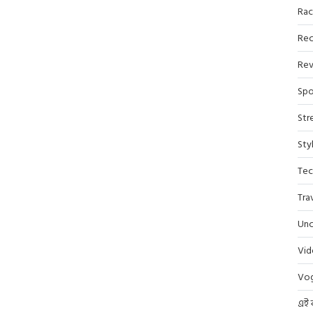
Rac
Rec
Rev
Spo
Str
Sty
Tec
Tra
Unc
Vi
Vo
এই 