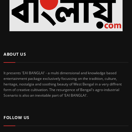
ABOUT US
It presents 'EAI BANGLAI' - a multi dimensional and knowledge based
entertainment package exclusively focussing on the tradition, culture,
heritage, nostalgia and soothing beauty of West Bengal in a very diffrent
form of creative cultivation. The resurgence of Bengal's agro-industrial
Scenario is also an inevitable part of 'EAI BANGLAI'.
FOLLOW US