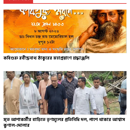
কবিগুরু রবীন্দ্রনাথ ঠাকুরের মহাপ্রয়াণে শ্রদ্ধাঞ্জলি
মৃত আশাকর্মীর বাড়িতে তৃণমূলের প্রতিনিধি দল, পাশে থাকার আশ্বাস
কুণাল-দোলার