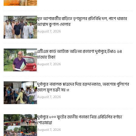
মৃত আশাকর্মীর বাড়িতে তৃণমূলের প্রতিনিধি দল, পাশে থাকার
আশ্বাস কুণাল-দোলার
August 7, 2026
এটিএম কার্ড আটকে অভিনব প্রতারণা দুর্গাপুরে,উধাও ৬৪
হাজার টাকা
August 7, 2026
দুর্গাপুরে নাবালক ছাত্রদের দিয়ে রক্তদানকাণ্ড, অবশেষে পুলিশের
জালে মূল চক্রী সহ ৩
August 7, 2026
দুর্গাপুরে ১০০ ফুটের জাতীয় পতাকা নিয়ে এবিভিপির বর্ণাঢ্য
শোভাযাত্রা
August 7, 2026