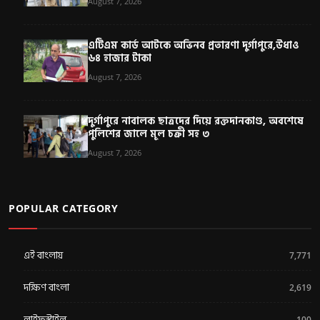
August 7, 2026
এটিএম কার্ড আটকে অভিনব প্রতারণা দুর্গাপুরে,উধাও
৬৪ হাজার টাকা
August 7, 2026
দুর্গাপুরে নাবালক ছাত্রদের দিয়ে রক্তদানকাণ্ড, অবশেষে
পুলিশের জালে মূল চক্রী সহ ৩
August 7, 2026
POPULAR CATEGORY
এই বাংলায়
7,771
দক্ষিণ বাংলা
2,619
লাইফস্টাইল
100