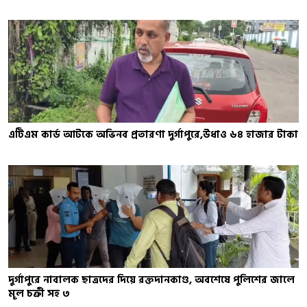
এটিএম কার্ড আটকে অভিনব প্রতারণা দুর্গাপুরে,উধাও ৬৪ হাজার টাকা
দুর্গাপুরে নাবালক ছাত্রদের দিয়ে রক্তদানকাণ্ড, অবশেষে পুলিশের জালে
মূল চক্রী সহ ৩