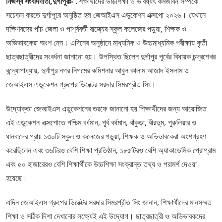
নিজস্ব সংবাদদাতা,দুর্গাপুরঃ-
.শিক্ষার্থীদের উচ্চশিক্ষা ও ভবিষ্যৎ কর্মজীবন সম্পর্কে
সচেতন করতে দুর্গাপুরে অনুষ্ঠিত হল জেআইএস এডুকেশন এক্সপো ২০২৬। যেখানে
দক্ষিণবঙ্গের পাঁচ জেলা ও পার্শ্ববর্তী রাজ্যের স্কুল কলেজের পড়ুয়া, শিক্ষক ও
অভিভাবকেরা অংশ নেন। এদিনের অনুষ্ঠানে মাধ্যমিক ও উচ্চমাধ্যমিক পরীক্ষায় কৃতী
ছাত্রছাত্রীদের সংবর্ধনা জানানো হয়। উপস্থিত ছিলেন দুর্গাপুর পূর্বের বিধায়ক চন্দ্রশেখর
বন্দ্যোপাধ্যায়, দুর্গাপুর নগর নিগমের কমিশনার আবুল কালাম আজাদ ইসলাম ও
জেআইএস এডুকেশন গ্রুপের ডিরেক্টর সরদার সিমরপ্রীত সিং।
উদ্যোক্তা জেআইএস এডুকেশনের তরফে জানানো হয় শিক্ষার্থীদের জন্য আয়োজিত
এই এডুকেশন এক্সপোতে পশ্চিম বর্ধমান, পূর্ব বর্ধমান, বাঁকুড়া, বীরভূম, পুরুলিয়ার ও
ধানবাদের প্রায় ১৩০টি স্কুল ও কলেজের পড়ুয়া, শিক্ষক ও অভিভাবকেরা অংশগ্রহণ
করেছিলেন এবং ৩৬টিরও বেশি শিক্ষা প্রতিষ্ঠান, ১৮৫টিরও বেশি অ্যাকাডেমিক প্রোগ্রাম
এবং ৫০ হাজারেরও বেশি শিক্ষার্থীকে উচ্চশিক্ষা সংক্রান্ত তথ্য ও পরামর্শ দেওয়া
হয়েছে।
এদিন জেআইএস গ্রুপের ডিরেক্টর সরদার সিমরপ্রীত সিং জানান, শিক্ষার্থীদের মানসম্মত
শিক্ষা ও সঠিক দিশা দেখানোর লক্ষ্যেই এই উদ্যোগ। ছাত্রছাত্রী ও অভিভাবকদের