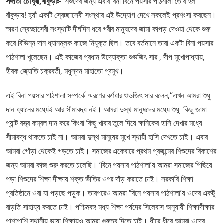
সঙ্গীতা চৌধুরী,বাঁকুড়াঃ-
শিশুদের জন্য এবার বিনা বিনে পয়সার পাঠশালা তৈরি হল
বাঁকুড়ায়! হ্যাঁ একটি স্বেচ্ছাসেবী সংস্থার এই উদ্যোগ দেখে সকলেই প্রশংসা করছেন।
স্মরণ স্বেচ্ছাসেবী সংস্থাটি দীর্ঘদিন ধরে গরীব মানুষদের জামা কাপড় দেওয়া থেকে শুরু
করে বিভিন্ন দান ধ্যানমূলক কাজে নিযুক্ত ছিল। তবে বর্তমানে তারা একটা বিনা পয়সার
পাঠশালা খুলেছেন। এই কাজের প্রধান উদ্যোক্তা শুভজিৎ সার , দীপ মুখোপাধ্যায়,
হীরক জ্যোতি চক্রবর্তী, মধুসূদন মাহাতো প্রমুখ।
এই বিনা পয়সার পাঠশালা সম্পর্কে স্মরণের কর্ণধার শুভজিৎ সার বলেন,“এখন আমরা শুধু
দান ধ্যানের মধ্যেই আর সীমাবদ্ধ নই। আমরা দুস্থ মানুষদের মধ্যে শুধু কিছু জামা
প্যান্ট বস্ত্র কম্বল দান করে কিংবা কিছু খাবার তুলে দিয়ে ক্ষনিকের হাসি দেখার মধ্যে
সীমাবদ্ধ থাকতে চাই না। আমরা দুস্থ মানুষের মুখে স্থায়ী হাসি দেখতে চাই। এবার
আমরা গোঁড়া থেকেই গড়তে চাই। সমাজের একেবারে প্রথম প্রজন্মের শিশুদের বিকাশের
জন্য আমরা কাজ শুরু করতে চলেছি। ‘বিনে পয়সার পাঠশালা’য় আমরা সমাজের পিছিয়ে
পড়া শিশুদের শিক্ষা দীক্ষায় শক্ত ভীতির ওপর দাঁড় করাতে চাই। সরকারি শিক্ষা
প্রতিষ্ঠানে ওরা যা পড়ছে পড়ুক। তারপরেও আমরা ‘বিনে পয়সার পাঠশালা’য় ওদের একটু
বাড়তি সাহায্য করতে চাই। পশ্চিমবঙ্গ মধ্য শিক্ষা পর্ষদের সিলেবাস অনুযায়ী শিক্ষাদীক্ষার
পাশাপাশি স্থানীয় ভাষা শিক্ষায়ও আমরা গুরুত্ব দিতে চাই। ধীরে ধীরে আমরা ওদের