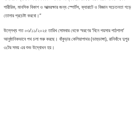
শারীরিক, মানসিক বিকাশ ও আত্মরক্ষার জন্য স্পোর্টস, ক্যারাটে ও বিজ্ঞান সচেতনতা গড়ে
তোলার প্রচেষ্টা করবো।”
উল্লেখ্য গত ০৩/১১/২০২৫ তারিখ সোমবার থেকে স্মরণের ‘বিনে পয়সার পাঠশালা’
আনুষ্ঠানিকভাবে পথ চলা শুরু করছে। বাঁকুড়ার কেলিয়াপাথর (ডাহুডাঙ্গা), রানিবাঁধে দুপুর
৩টের সময় এর শুভ উদ্বোধন হয়।