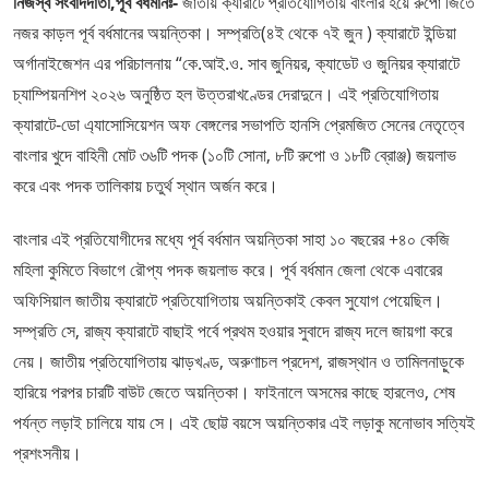
নিজস্ব সংবাদদাতা,পূর্ব বর্ধমানঃ-
জাতীয় ক্যারাটে প্রতিযোগিতায় বাংলার হয়ে রুপো জিতে
নজর কাড়ল পূর্ব বর্ধমানের অয়ন্তিকা। সম্প্রতি(৪ই থেকে ৭ই জুন ) ক্যারাটে ইন্ডিয়া
অর্গানাইজেশন এর পরিচালনায় “কে.আই.ও. সাব জুনিয়র, ক্যাডেট ও জুনিয়র ক্যারাটে
চ্যাম্পিয়নশিপ ২০২৬ অনুষ্ঠিত হল উত্তরাখণ্ডের দেরাদুনে। এই প্রতিযোগিতায়
ক্যারাটে-ডো এ্যাসোসিয়েশন অফ বেঙ্গলের সভাপতি হানসি প্রেমজিত সেনের নেতৃত্বে
বাংলার খুদে বাহিনী মোট ৩৬টি পদক (১০টি সোনা, ৮টি রুপো ও ১৮টি ব্রোঞ্জ) জয়লাভ
করে এবং পদক তালিকায় চতুর্থ স্থান অর্জন করে।
বাংলার এই প্রতিযোগীদের মধ্যে পূর্ব বর্ধমান অয়ন্তিকা সাহা ১০ বছরের +৪০ কেজি
মহিলা কুমিতে বিভাগে রৌপ্য পদক জয়লাভ করে। পূর্ব বর্ধমান জেলা থেকে এবারের
অফিসিয়াল জাতীয় ক্যারাটে প্রতিযোগিতায় অয়ন্তিকাই কেবল সুযোগ পেয়েছিল।
সম্প্রতি সে, রাজ্য ক্যারাটে বাছাই পর্বে প্রথম হওয়ার সুবাদে রাজ্য দলে জায়গা করে
নেয়। জাতীয় প্রতিযোগিতায় ঝাড়খণ্ড, অরুণাচল প্রদেশ, রাজস্থান ও তামিলনাড়ুকে
হারিয়ে পরপর চারটি বাউট জেতে অয়ন্তিকা। ফাইনালে অসমের কাছে হারলেও, শেষ
পর্যন্ত লড়াই চালিয়ে যায় সে। এই ছোট্ট বয়সে অয়ন্তিকার এই লড়াকু মনোভাব সত্যিই
প্রশংসনীয়।