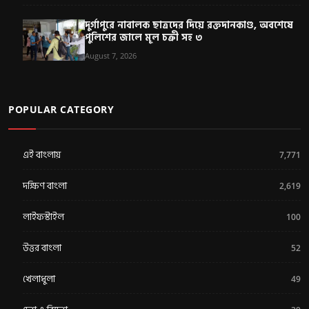
দুর্গাপুরে নাবালক ছাত্রদের দিয়ে রক্তদানকাণ্ড, অবশেষে
পুলিশের জালে মূল চক্রী সহ ৩
August 7, 2026
POPULAR CATEGORY
এই বাংলায়
7,771
দক্ষিণ বাংলা
2,619
লাইফস্টাইল
100
উত্তর বাংলা
52
খেলাধুলা
49