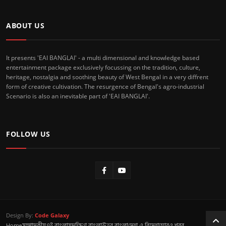
ABOUT US
It presents 'EAI BANGLAI' - a multi dimensional and knowledge based
entertainment package exclusively focussing on the tradition, culture,
heritage, nostalgia and soothing beauty of West Bengal in a very diffrent
form of creative cultivation. The resurgence of Bengal's agro-industrial
Scenario is also an inevitable part of 'EAI BANGLAI'.
FOLLOW US
Design By:
Code Galaxy
Home
সম্পাদকীয়
এই বাংলায়
দক্ষিণ বাংলা
উত্তর বাংলা
দেশ ও বিদেশ
আরও খবর