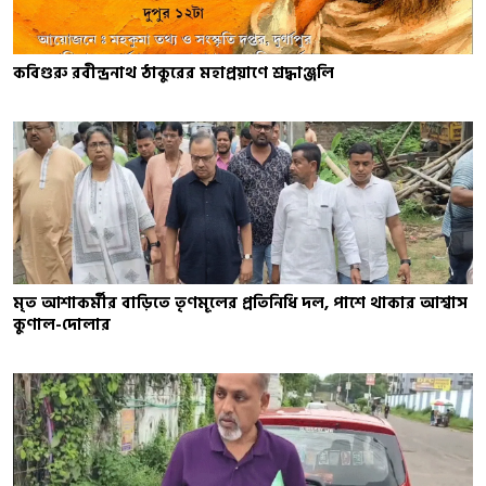
কবিগুরু রবীন্দ্রনাথ ঠাকুরের মহাপ্রয়াণে শ্রদ্ধাঞ্জলি
মৃত আশাকর্মীর বাড়িতে তৃণমূলের প্রতিনিধি দল, পাশে থাকার আশ্বাস
কুণাল-দোলার