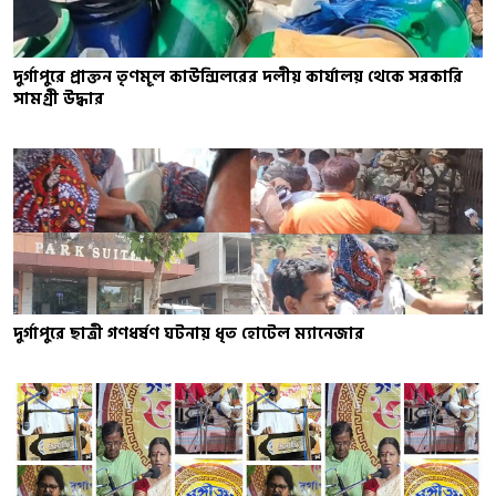
দুর্গাপুরে প্রাক্তন তৃণমূল কাউন্সিলরের দলীয় কার্যালয় থেকে সরকারি
সামগ্রী উদ্ধার
দুর্গাপুরে ছাত্রী গণধর্ষণ ঘটনায় ধৃত হোটেল ম্যানেজার