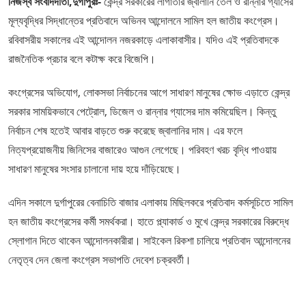
নিজস্ব সংবাদদাতা,দুর্গাপুরঃ-
কেন্দ্র সরকারের লাগাতার জ্বালানি তেল ও রান্নার গ্যাসের
মূল্যবৃদ্ধির সিদ্ধান্তের প্রতিবাদে অভিনব আন্দোলনে সামিল হল জাতীয় কংগ্রেস।
রবিবাসরীয় সকালের এই আন্দোলন নজরকাড়ে এলাকাবাসীর। যদিও এই প্রতিবাদকে
রাজনৈতিক প্রচার বলে কটাক্ষ করে বিজেপি।
কংগ্রেসের অভিযোগ, লোকসভা নির্বাচনের আগে সাধারণ মানুষের ক্ষোভ এড়াতে কেন্দ্র
সরকার সাময়িকভাবে পেট্রোল, ডিজেল ও রান্নার গ্যাসের দাম কমিয়েছিল। কিন্তু
নির্বাচন শেষ হতেই আবার বাড়তে শুরু করেছে জ্বালানির দাম। এর ফলে
নিত্যপ্রয়োজনীয় জিনিসের বাজারেও আগুন লেগেছে। পরিবহণ খরচ বৃদ্ধি পাওয়ায়
সাধারণ মানুষের সংসার চালানো দায় হয়ে দাঁড়িয়েছে।
এদিন সকালে দুর্গাপুরের বেনাচিতি বাজার এলাকায় মিছিলকরে প্রতিবাদ কর্মসূচিতে সামিল
হন জাতীয় কংগ্রেসের কর্মী সমর্থকরা। হাতে প্ল্যাকার্ড ও মুখে কেন্দ্র সরকারের বিরুদ্ধে
স্লোগান দিতে থাকেন আন্দোলনকারীরা। সাইকেল রিকশা চালিয়ে প্রতিবাদ আন্দোলনের
নেতৃত্ব দেন জেলা কংগ্রেস সভাপতি দেবেশ চক্রবর্তী।