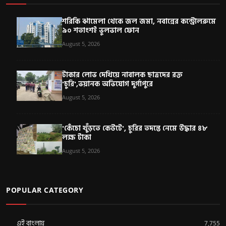
শরিকি ঝামেলা থেকে জল জমা, নবান্নের কন্ট্রোলরুমে
৯০ শতাংশই ভুলভাল ফোন
August 5, 2026
টাকার লোভ দেখিয়ে নাবালক ছাত্রদের রক্ত
'চুরি',ভয়ানক অভিযোগ দুর্গাপুরে
August 5, 2026
'কেঁচো খুঁড়তে কেউটে', চুরির তদন্তে নেমে উদ্ধার ৪৮
লক্ষ টাকা
August 5, 2026
POPULAR CATEGORY
এই বাংলায়
7,755