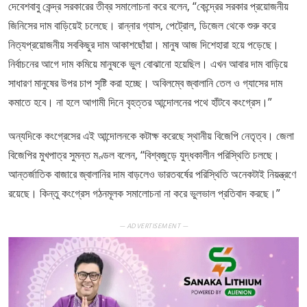
দেবেশবাবু কেন্দ্র সরকারের তীব্র সমালোচনা করে বলেন, “কেন্দ্রের সরকার প্রয়োজনীয়
জিনিসের দাম বাড়িয়েই চলেছে। রান্নার গ্যাস, পেট্রোল, ডিজেল থেকে শুরু করে
নিত্যপ্রয়োজনীয় সবকিছুর দাম আকাশছোঁয়া। মানুষ আজ দিশেহারা হয়ে পড়েছে।
নির্বাচনের আগে দাম কমিয়ে মানুষকে ভুল বোঝানো হয়েছিল। এখন আবার দাম বাড়িয়ে
সাধারণ মানুষের উপর চাপ সৃষ্টি করা হচ্ছে। অবিলম্বে জ্বালানি তেল ও গ্যাসের দাম
কমাতে হবে। না হলে আগামী দিনে বৃহত্তর আন্দোলনের পথে হাঁটবে কংগ্রেস।”
অন্যদিকে কংগ্রেসের এই আন্দোলনকে কটাক্ষ করেছে স্থানীয় বিজেপি নেতৃত্ব। জেলা
বিজেপির মুখপাত্র সুমন্ত মণ্ডল বলেন, “বিশ্বজুড়ে যুদ্ধকালীন পরিস্থিতি চলছে।
আন্তর্জাতিক বাজারে জ্বালানির দাম বাড়লেও ভারতবর্ষের পরিস্থিতি অনেকটাই নিয়ন্ত্রণে
রয়েছে। কিন্তু কংগ্রেস গঠনমূলক সমালোচনা না করে ভুলভাল প্রতিবাদ করছে।”
— ADVERTISEMENT —