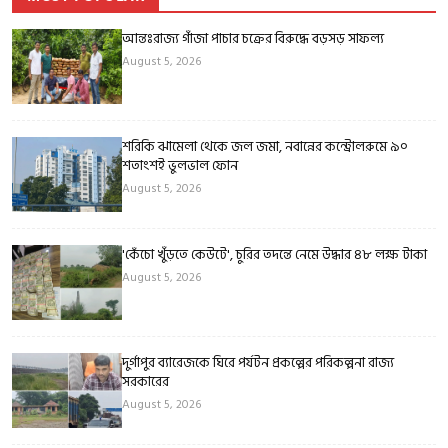
আন্তঃরাজ্য গাঁজা পাচার চক্রের বিরুদ্ধে বড়সড় সাফল্য
August 5, 2026
শরিকি ঝামেলা থেকে জল জমা, নবান্নের কন্ট্রোলরুমে ৯০
শতাংশই ভুলভাল ফোন
August 5, 2026
'কেঁচো খুঁড়তে কেউটে', চুরির তদন্তে নেমে উদ্ধার ৪৮ লক্ষ টাকা
August 5, 2026
দুর্গাপুর ব্যারেজকে ঘিরে পর্যটন প্রকল্পের পরিকল্পনা রাজ্য
সরকারের
August 5, 2026