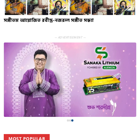
সঙ্গীতম আয়োজিত রবীন্দ্র-নজরুল সঙ্গীত সন্ধ্যা
— ADVERTISEMENT —
MOST POPULAR