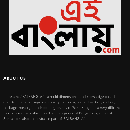
ABOUT US
It presents 'EAI BANGLAI' - a multi dimensional and knowledge based
entertainment package exclusively focussing on the tradition, culture,
heritage, nostalgia and soothing beauty of West Bengal in a very diffrent
form of creative cultivation. The resurgence of Bengal's agro-industrial
Scenario is also an inevitable part of 'EAI BANGLAI'.